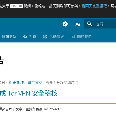
科技大學
開講，免報名，當天到場即可參與。
看兩天完整議程
。現
TR-510
正在初始化搜
臺灣正體（zh-TW）
資訊更新
社群
活動參與
關於我們
簡體中文（zh-CN）
English (en-US)
告
19日
於
更新
,
Tor
,
翻譯文章
需要 1 分鐘閱讀時間
完成 Tor VPN 安全稽核
自以下文章，主詞角色為 Tor Project：