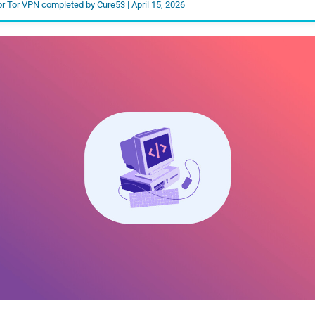
or Tor VPN completed by Cure53 | April 15, 2026