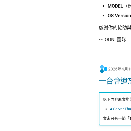
MODEL
（例
OS Version
感謝你的協助
～ OONI 團隊
2026年4月
一台會遺忘的
以下內容原文翻譯來
A Server That
文末另有一節「