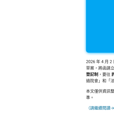
2026 年 4
草案，將函請
登記制
，要往
過院會」和「
本文僅供資訊
準。
（請繼續閱讀