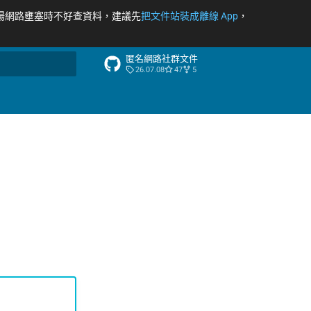
場網路壅塞時不好查資料，建議先
把文件站裝成離線 App
，
匿名網路社群文件
26.07.08
47
5
尋引擎