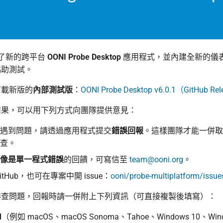
了新的跨平台
OONI Probe Desktop
應用程式，並內建全新的儀
協助測試。
下載新版的
內部測試版
：
OONI Probe Desktop v6.0.1（GitHub Re
結果，可以用下列方式向團隊提供意見：
遇到問題，請透過應用程式提交
錯誤回報
。這樣團隊才能一併取
查。
像是單一程式錯誤
的回饋，可寫信至
team@ooni.org
。
itHub，也可在專案中開 issue：
ooni/probe-multiplatform/issue
排查問題，回報時請一併附上下列資訊（可直接複製後填寫）：
M
（例如 macOS、macOS Sonoma、Tahoe、Windows 10、Win