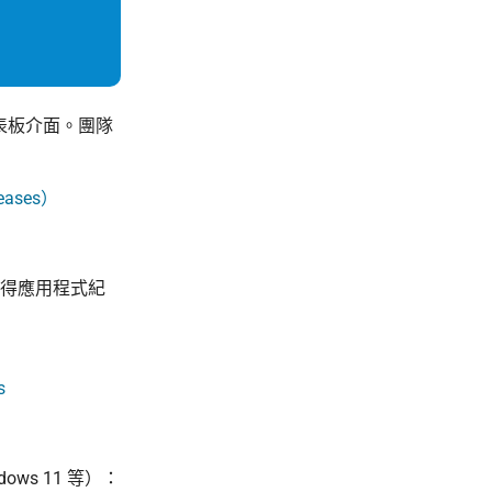
表板介面。團隊
leases）
得應用程式紀
s
dows 11 等）：