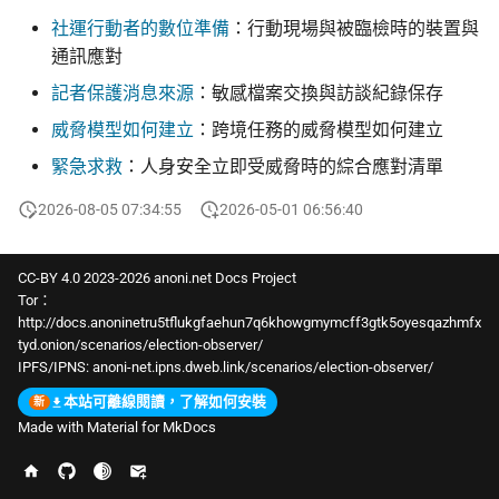
社運行動者的數位準備
：行動現場與被臨檢時的裝置與
通訊應對
記者保護消息來源
：敏感檔案交換與訪談紀錄保存
威脅模型如何建立
：跨境任務的威脅模型如何建立
緊急求救
：人身安全立即受威脅時的綜合應對清單
2026-08-05 07:34:55
2026-05-01 06:56:40
CC-BY 4.0 2023-2026 anoni.net Docs Project
Tor：
http://docs.anoninetru5tflukgfaehun7q6khowgmymcff3gtk5oyesqazhmfx
tyd.onion/scenarios/election-observer/
IPFS/IPNS:
anoni-net.ipns.dweb.link/scenarios/election-observer/
本站可離線閱讀，了解如何安裝
Made with
Material for MkDocs