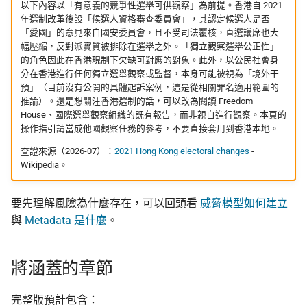
以下內容以「有意義的競爭性選舉可供觀察」為前提。香港自 2021
年選制改革後設「候選人資格審查委員會」，其認定候選人是否
上傳機敏資訊流程
Asian Diceware：帶亞洲味
「愛國」的意見來自國安委員會，且不受司法覆核，直選議席也大
幅壓縮，反對派實質被排除在選舉之外。「獨立觀察選舉公正性」
的英文密語字典
的角色因此在香港現制下欠缺可對應的對象。此外，以公民社會身
幫忙 pin 文件站的 IPFS
分在香港進行任何獨立選舉觀察或監督，本身可能被視為「境外干
像
加密貨幣的隱私光譜
預」（目前沒有公開的具體起訴案例，這是從相關罪名適用範圍的
推論）。還是想關注香港選制的話，可以改為閱讀 Freedom
品牌素材
用 AI 工作時怎麼避免資料
House、國際選舉觀察組織的既有報告，而非親自進行觀察。本頁的
操作指引請當成他國觀察任務的參考，不要直接套用到香港本地。
外洩
查證來源（2026-07）：
2021 Hong Kong electoral changes
-
Wikipedia。
要先理解風險為什麼存在，可以回頭看
威脅模型如何建立
與
Metadata 是什麼
。
將涵蓋的章節
完整版預計包含：