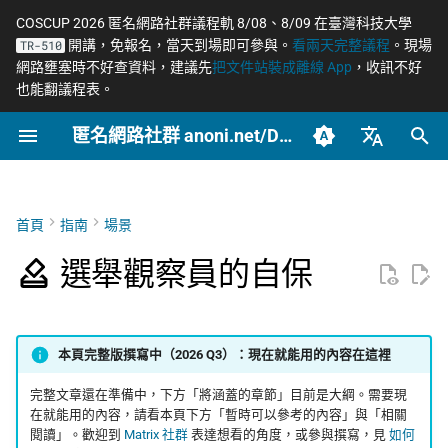
COSCUP 2026 匿名網路社群議程軌 8/08、8/09 在臺灣科技大學
開講，免報名，當天到場即可參與。
看兩天完整議程
。現場
TR-510
正
網路壅塞時不好查資料，建議先
把文件站裝成離線 App
，收訊不好
也能翻議程表。
在
匿名網路社群 anoni.net/Docs
將涵蓋的章節
網路政變 - InterSecLab
開始參與
網路自由為什麼重要
什麼是匿名網路？
端對端加密如何運作
OONI 網站檢測清單
軟體更新日誌
COSCUP 2026 公開徵稿
持續關注
2026
OONI
摘要
摘要與主要發現
Tor 更新日誌
如何參與與認領主題
社群自架服務
2026 年度路線圖
籌備：匿名網路工作坊
初
2025/08
始
臺灣正體（zh-TW）
MADLink - InterSecLab
封存
動手實作
任務前的準備
匿名、隱私、假名、機密
什麼是 Tor
後量子密碼概觀
ASN 自治網路觀測資料分
COSCUP 2026 匿名網路社
緊急求救
2025
Relay
主要發現
Geedge 供應鏈深入解析
Tails 更新日誌
自我技能評估表
專案研究預先準備
個人隱私指引研究專題
性的差別
析
群議程軌
（三代 TSG 硬體）
化
簡體中文（zh-CN）
首頁
指南
場景
文章類型
推動主題
投開票所現場的記錄
Tor Browser 進階設定
去中心化網站發布
Tails
引言
Arti 更新日誌
貢獻者百科
中文化與文件翻譯
Tor Relay 校園建立研
搜
English (en-US)
威脅模型如何建立
Tor Relays 觀測點
匿名網路工作坊 2025/08
EtherFabric 與 ADLINK
題
選舉觀察員的自保
角色和回應
被盤查與被扣留時的應對
Tor Snowflake
零知識身分驗證與支付
Tor
方法論
OONI 更新日誌
BECOME_ANONI
為什麼我們用「正體中
尋
籌備頁面
Metadata 是什麼，為什麼
台灣個資法 2025 修法
文」而非「繁體中文」
匿名支付研究專題
引
重要
結論
任務結束的資料處理
OnionShare
常被誤認為匿名的網路
公告
產品與服務
Tor Project 生態與對接
擎
台灣 VASP 法 2026
如何搭建 Tor Relay
本頁完整版撰寫中（2026 Q3）：現在就能用的內容在這裡
社群平台怎麼收集你的資
附錄（凌華科技與經濟
在地脈絡
VPN 的風險與選擇
技術
Geedge 的運營與客戶
治理章程
完整文章還在準備中，下方「將涵蓋的章節」目前是大綱。需要現
料
完整聲明）
揭弊者保護法的技術觀察
如何搭建 Tor WebTunne
在就能用的內容，請看本頁下方「暫時可以參考的內容」與「相關
橋接
暫時可以參考的內容
加密 DNS 怎麼選、怎麼確
文章
封鎖網路隱私與規避工
閱讀」。歡迎到
Matrix 社群
表達想看的角度，或參與撰寫，見
如何