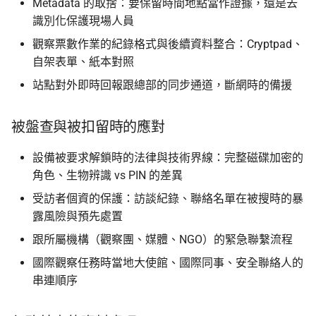
Metadata 的取捨：要保留時間地點當作證據，還是去
識別化保護現場人員
觀察票數作業的紀錄格式與後續資料整合：Cryptpad、
自架表單、紙本對照
站點對外即時回報跟總部的同步通道，斷網時的備援
被盤查與被扣留時的應對
設備被要求解鎖時的法律與技術界線：完整磁碟加密的
角色、生物辨識 vs PIN 的差異
受訪者個資的保護：訪談紀錄、聯絡名單在被搜時的暴
露風險與預先處置
跟所屬機構（觀察團、媒體、NGO）的緊急聯繫流程
國際觀察任務時當地大使館、國際同事、安全聯絡人的
串連順序