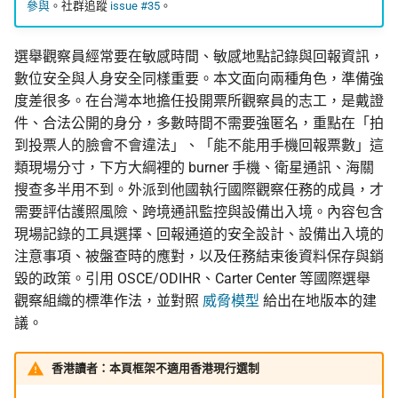
監控現在做得到什麼
編輯觀察：台灣的後續
認真的生效
參與
。社群追蹤
issue #35
。
應
校園 Tor Relay 提案範
相關閱讀
更新
結論、反思與未來步驟
怎麼維持多個網路身分
什麼是 Tails
反擊作為服務的數位威
選舉觀察員經常要在敏感時間、敏感地點記錄與回報資訊，
主義
校園 Tor Relay 架設 SO
活動
數位安全與人身安全同樣重要。本文面向兩種角色，準備強
為什麼匿名支付重要
Tails、Whonix、Qubes 的
度差很多。在台灣本地擔任投開票所觀察員的志工，是戴證
差別
校園 Tor Relay：給校
社群
件、合法公開的身分，多數時間不需要強匿名，重點在「拍
法務的 FAQ
到投票人的臉會不會違法」、「能不能用手機回報票數」這
GrapheneOS：高度隱私的
翻譯文章
類現場分寸，下方大綱裡的 burner 手機、衛星通訊、海關
行動作業系統
onionoo MCP：Tor 中
搜查多半用不到。外派到他國執行國際觀察任務的成員，才
點查詢服務
觀察
需要評估護照風險、跨境通訊監控與設備出入境。內容包含
什麼是 OONI
現場記錄的工具選擇、回報通道的安全設計、設備出入境的
ASN 觀測資料擷取與分
隱私
注意事項、被盤查時的應對，以及任務結束後資料保存與銷
OONI Run v2 操作說明
毀的政策。引用 OSCE/ODIHR、Carter Center 等國際選舉
OONI 測量資料結構導覽
觀察組織的標準作法，並對照
威脅模型
給出在地版本的建
什麼是 CryptPad
議。
OONI 怎麼判定一個網
封鎖
匿名通訊工具比較
香港讀者：本頁框架不適用香港現行選制
OONI 測項速查表
密碼管理器入門