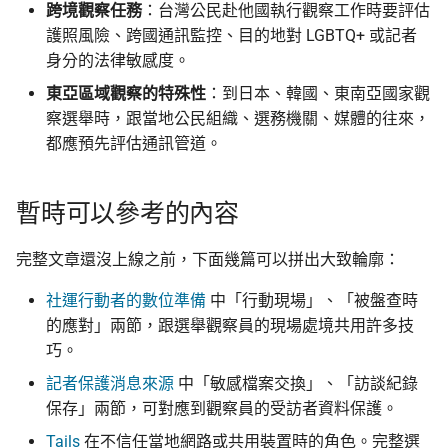
跨境觀察任務
：台灣公民赴他國執行觀察工作時要評估
護照風險、跨國通訊監控、目的地對 LGBTQ+ 或記者
身分的法律敏感度。
東亞區域觀察的特殊性
：到日本、韓國、東南亞國家觀
察選舉時，跟當地公民組織、選務機關、媒體的往來，
都應預先評估通訊管道。
暫時可以參考的內容
完整文章還沒上線之前，下面幾篇可以拼出大致輪廓：
社運行動者的數位準備
中「行動現場」、「被盤查時
的應對」兩節，跟選舉觀察員的現場處境共用許多技
巧。
記者保護消息來源
中「敏感檔案交換」、「訪談紀錄
保存」兩節，可對應到觀察員的受訪者資料保護。
Tails
在不信任當地網路或共用裝置時的角色。完整選