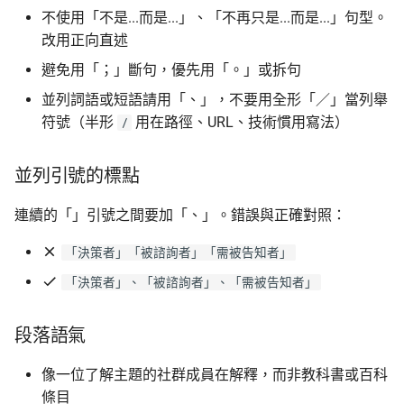
不使用「不是...而是...」、「不再只是...而是...」句型。
這份百科是活文件
改用正向直述
避免用「；」斷句，優先用「。」或拆句
並列詞語或短語請用「、」，不要用全形「／」當列舉
符號（半形
用在路徑、URL、技術慣用寫法）
/
並列引號的標點
連續的「」引號之間要加「、」。錯誤與正確對照：
「決策者」「被諮詢者」「需被告知者」
「決策者」、「被諮詢者」、「需被告知者」
段落語氣
像一位了解主題的社群成員在解釋，而非教科書或百科
條目