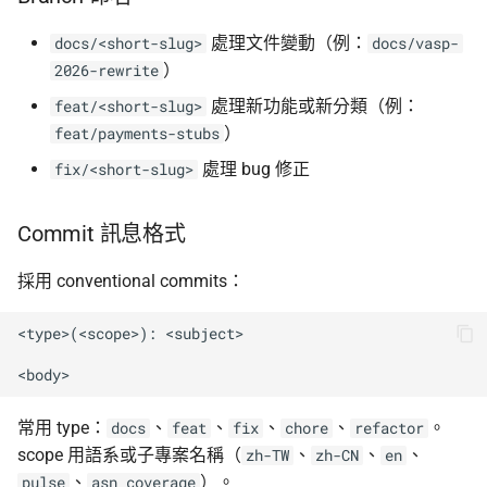
處理文件變動（例：
docs/<short-slug>
docs/vasp-
）
2026-rewrite
處理新功能或新分類（例：
feat/<short-slug>
）
feat/payments-stubs
處理 bug 修正
fix/<short-slug>
Commit 訊息格式
採用 conventional commits：
<type>(<scope>): <subject>

常用 type：
、
、
、
、
。
docs
feat
fix
chore
refactor
scope 用語系或子專案名稱（
、
、
、
zh-TW
zh-CN
en
、
）。
pulse
asn_coverage