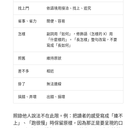
找上門
依語境用接洽、找上、追究
省事、省力
簡便、容易
怎樣
副詞用「如何」，修飾語（怎樣的 X）用
「什麼樣的」。「長怎樣」整句改寫，不要
寫成「長如何」
照舊
維持原狀
差不多
相近
掛了
無法連線
搞錯、弄壞
出錯、損壞
照錄他人說法不在此限。例：把讀者的感受寫成「連不
上」、「跑很慢」時保留原樣，因為那正是要呈現的口