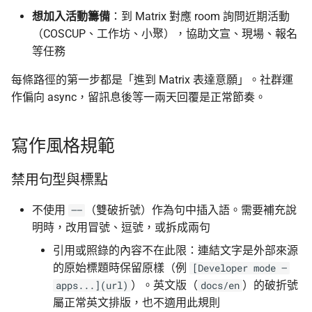
想加入活動籌備
：到 Matrix 對應 room 詢問近期活動
上傳機敏資訊流程
Asian Diceware：帶亞
PR 流程
（COSCUP、工作坊、小聚），協助文宣、現場、報名
的英文密語字典
等任務
幫忙 pin 文件站的 IPFS 鏡
Branch 命名
每條路徑的第一步都是「進到 Matrix 表達意願」。社群運
像
加密貨幣的隱私光譜
作偏向 async，留訊息後等一兩天回覆是正常節奏。
Commit 訊息格式
品牌素材
用 AI 工作時怎麼避免資
外洩
PR 描述
寫作風格規範
Review
禁用句型與標點
Issue 分類
不使用
（雙破折號）作為句中插入語。需要補充說
——
明時，改用冒號、逗號，或拆成兩句
翻譯流程
引用或照錄的內容不在此限：連結文字是外部來源
的原始標題時保留原樣（例
[Developer mode —
提問前先看哪裡
）。英文版（
）的破折號
apps...](url)
docs/en
屬正常英文排版，也不適用此規則
行為準則摘要