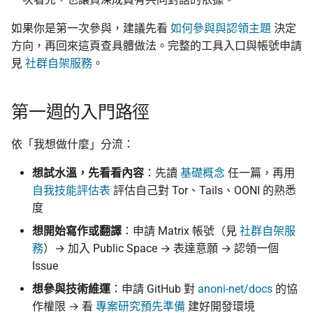
監控現在做得到什麼
認真的生效
倡議組織的匿名捐款管
校園 Tor Relay 提案範本
用詞與譯名
更新
如果你是第一次參與，建議先看
如何參與與認領主題
決定
怎麼維持多個網路身分
什麼是 Tails
在中國大陸的公開平台
方向，再回來這頁查具體做法。完整的工具入口與帳號申請
校園 Tor Relay 架設 SOP
播資訊
數字與編號
活動
見
社群自架服務
。
為什麼匿名支付重要
Tails、Whonix、Qubes
校園 Tor Relay：給校方與
差別
出差與研討會的數位準
安全與隱私寫作
社群
法務的 FAQ
（東亞與東南亞）
第一週的入門路徑
GrapheneOS：高度隱
檔案命名與目錄
翻譯文章
onionoo MCP：Tor 中繼節
行動作業系統
出國前數位安全：用 AI 
依「我想做什麼」分流：
點查詢服務
助產生目的地概況
檔名
觀察
想試水溫，先看看內容
：先讀
基礎概念
任一篇，再用
什麼是 OONI
自我技能評估表
評估自己對 Tor、Tails、OONI 的熟悉
ASN 觀測資料擷取與分析
目錄結構
隱私
度
OONI Run v2 操作說明
OONI 測量資料結構導覽
搬檔、改名、刪頁要補
想開始寫作或翻譯
：申請 Matrix 帳號（見
社群自架服
什麼是 CryptPad
redirect
務
）→ 加入 Public Space → 表達意願 → 認領一個
OONI 怎麼判定一個網站被
Issue
封鎖
匿名通訊工具比較
圖片與資源
想參與技術維運
：申請 GitHub 對
anoni-net/docs
的協
作權限 → 看
專案研究預先準備
建好開發環境
OONI 測項速查表
密碼管理器入門
跨檔連結規則