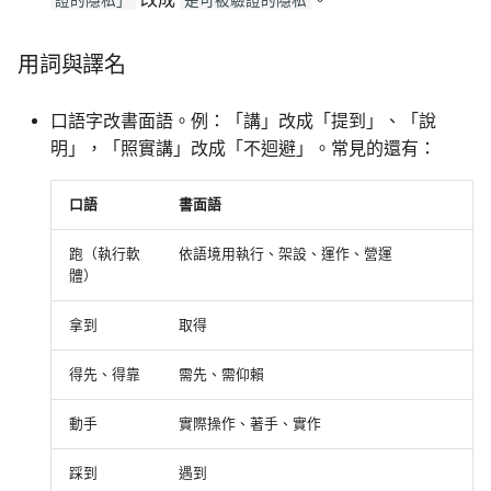
證的隱私」
是可被驗證的隱私
用詞與譯名
口語字改書面語。例：「講」改成「提到」、「說
明」，「照實講」改成「不迴避」。常見的還有：
口語
書面語
跑（執行軟
依語境用執行、架設、運作、營運
體）
拿到
取得
得先、得靠
需先、需仰賴
動手
實際操作、著手、實作
踩到
遇到