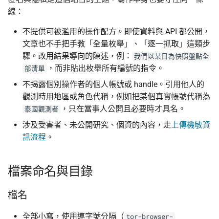
線：
不提供可被濫用的操作配方。即使資料與 API 都公開，
文章也不手把手教「全量枚舉」、「逐一抓取」這類步
驟。改用結果導向的陳述，例：
我們以某日為快照盤點全
，而非貼出枚舉所有編號的指令。
部清單
不揭露個別操作者的個人帳號或 handle。引用他人的
觀測時用地區或角色代稱，例如把某個真實帳號代稱為
，只在當事人公開且必要時才具名。
泰國觀測者
涉及受害者、未公開研究、個資的內容，走
上傳機敏資
訊流程
。
檔案命名與目錄
檔名
全部小寫，使用連字號分隔（
tor-browser-