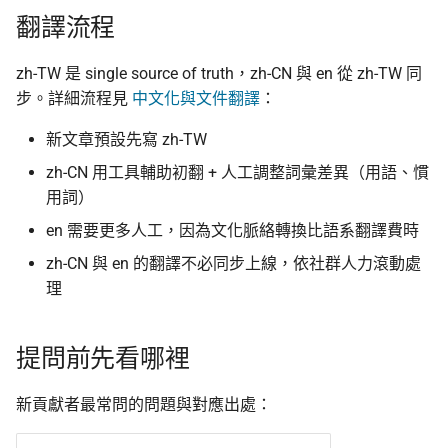
翻譯流程
zh-TW 是 single source of truth，zh-CN 與 en 從 zh-TW 同
步。詳細流程見
中文化與文件翻譯
：
新文章預設先寫 zh-TW
zh-CN 用工具輔助初翻 + 人工調整詞彙差異（用語、慣
用詞）
en 需要更多人工，因為文化脈絡轉換比語系翻譯費時
zh-CN 與 en 的翻譯不必同步上線，依社群人力滾動處
理
提問前先看哪裡
新貢獻者最常問的問題與對應出處：