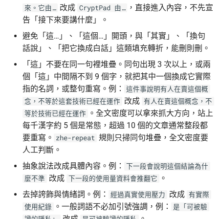
改成
，直接進入內容，不先宣
來。它由…
CryptPad 由…
告「接下來要講什麼」。
避免「這…」、「這個…」開頭，與「其實」、「換句
話說」、「把它換成白話」這類填充轉折，能刪則刪。
「這」不要在同一句裡堆疊。同句出現 3 次以上，或兩
個「這」中間隔不到 9 個字，就把其中一個換成它實際
指的名詞，或整句重寫。例：
這件事說明有人在賣這個概
改成
念，不等於這套技術已經在運作
有人在賣這個概念，不
。全文密度可以拿來抓大方向，站上
等於技術已經在運作
每千漢字約 5 個是常態，超過 10 個的文章通常整段都
要重寫。
規則只掃同句堆疊，全文密度要
zhe-repeat
人工判斷。
抽象說法改成具體內容。例：
下一段會說明這個結論為什
改成
。
麼不準
下一段的使用量資料會推翻它
去掉誇飾與情緒詞。例：
改成
經過真實使用壓力
有實際
。一般詞語不必加引號強調，例：
使用紀錄
是「可被驗
改成
。