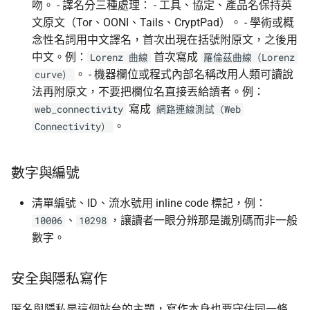
吻。 - 譯名分三種處理： - 工具、協定、產品名保持英
文原文（Tor、OONI、Tails、CryptPad）。 - 學術或概
念性名詞用中文譯名，首次出現在括號附原文，之後用
中文。例：
首次寫成
Lorenz 曲線
羅倫茲曲線（Lorenz
。 - 機器欄位或程式內部名稱改用人類可讀說
curve）
法再附原文，不要把欄位名直接丟給讀者。例：
寫成
web_connectivity
網路連線測試（Web
。
Connectivity）
數字與編號
清單編號、ID、流水號用 inline code 標記，例：
、
，讓讀者一眼分辨那是識別碼而非一般
10006
10298
數字。
安全與隱私寫作
匿名與隱私是這個站台的主題，寫作本身也要守住同一條