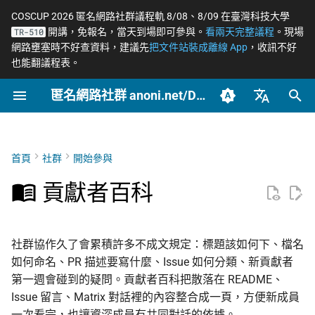
COSCUP 2026 匿名網路社群議程軌 8/08、8/09 在臺灣科技大學
開講，免報名，當天到場即可參與。
看兩天完整議程
。現場
TR-510
正
網路壅塞時不好查資料，建議先
把文件站裝成離線 App
，收訊不好
也能翻議程表。
在
匿名網路社群 anoni.net/Docs
第一週的入門路徑
概念
OONI 網站檢測清單
軟體更新日誌
社群自架服務
2026 年度路線圖
COSCUP 2026 公開徵稿
持續關注
網路政變 - InterSecLab
2026
OONI
網路自由為什麼重要
什麼是匿名網路？
一般人平常該做到什麼
端對端加密如何運作
Tor 更新日誌
籌備：匿名網路工作坊
初
2025/08
始
臺灣正體（zh-TW）
封存
寫作風格規範
工具
ASN 自治網路觀測資料分
專案研究預先準備
個人隱私指引研究專題
COSCUP 2026 匿名網路社
緊急求救
MADLink - InterSecLab
2025
Relay
匿名、隱私、假名、機
什麼是 Tor
記者保護消息來源
後量子密碼概觀
Tails 更新日誌
析
群議程軌
性的差別
化
簡體中文（zh-CN）
首頁
社群
開始參與
文章類型
禁用句型與標點
場景
中文化與文件翻譯
Tor Relay 校園建立研究專
Tails
Tor Browser 進階設定
社運行動者的數位準備
去中心化網站發布
Arti 更新日誌
搜
English (en-US)
Tor Relays 觀測點
題
匿名網路工作坊 2025/08
威脅模型如何建立
貢獻者百科
並列引號的標點
進階
為什麼我們用「正體中
Tor
Tor Snowflake
LGBTQ+ 與性少數的匿
零知識身分驗證與支付
OONI 更新日誌
尋
籌備頁面
台灣個資法 2025 修法
文」而非「繁體中文」
匿名支付研究專題
Metadata 是什麼，為
社交
引
重要
段落語氣
報告
公告
OnionShare
常被誤認為匿名的網路
社群協作久了會累積許多不成文規定：標題該如何下、檔名
擎
台灣 VASP 法 2026
如何搭建 Tor Relay
家暴受害者的數位準備
如何命名、PR 描述要寫什麼、Issue 如何分類、新貢獻者
社群平台怎麼收集你的
標點集合
技術
VPN 的風險與選擇
第一週會碰到的疑問。貢獻者百科把散落在 README、
料
揭弊者保護法的技術觀察
如何搭建 Tor WebTunnel
選舉觀察員的自保
Issue 留言、Matrix 對話裡的內容整合成一頁，方便新成員
橋接
精簡與去 AI 味
文章
加密 DNS 怎麼選、怎
一次看完，也讓資深成員有共同對話的依據。