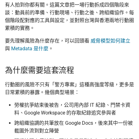
監控現在做得到什麼
編輯觀察：台灣的後續
個人帳號的隱私審計
認真的生效
有人拍到你都有關。這篇文章把一場行動拆成四個階段來
應
校園 Tor Relay 提案範
更新
結論、反思與未來步驟
談：動員前的準備、行動現場、行動之後、跨組織協作。每
怎麼維持多個網路身分
行動現場
什麼是 Tails
反擊作為服務的數位威
個階段配對應的工具與設定，並對照台灣與香港兩地行動圈
主義
校園 Tor Relay 架設 SO
活動
累積的實務。
為什麼匿名支付重要
出門前的裝置鎖定設定
Tails、Whonix、Qubes 的
差別
校園 Tor Relay：給校
社群
要先理解風險為什麼存在，可以回頭看
威脅模型如何建立
法務的 FAQ
現場拍照與錄影
與
Metadata 是什麼
。
GrapheneOS：高度隱私的
翻譯文章
行動作業系統
onionoo MCP：Tor 中
現場即時通訊（Signal vs 離
為什麼需要這套流程
點查詢服務
線 mesh）
觀察
什麼是 OONI
行動圈的風險不只有「警方專案」這種高強度等級，更多是
ASN 觀測資料擷取與分
緊急聯絡人與失聯流程
隱私
日常累積的暴露。幾個典型場景：
OONI Run v2 操作說明
OONI 測量資料結構導覽
行動之後
勞權抗爭結束後被告，公司用內部 IT 紀錄、門禁卡資
什麼是 CryptPad
料、Google Workspace 的存取紀錄追究參與者
OONI 怎麼判定一個網
刪除「證據」前的合規考量
封鎖
匿名通訊工具比較
跨組織協調的共筆放在 Google Docs，後來其中一份被
媒體曝光時的身分管理
截圖外流到對立陣營
OONI 測項速查表
密碼管理器入門