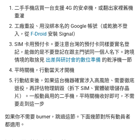
二手手機店買一台支援 4G 的安卓機，或翻出家裡舊機
重灌
工廠重設、用沒綁本名的 Google 帳號（或乾脆不登
入，從
F-Droid
安裝 Signal）
SIM 卡用預付卡。要注意台灣的預付卡同樣要實名登
記，能做的是不要登記在跟主門號同一個人名下。跨境
情境的取捨見
出差與研討會的數位準備
的乾淨機一節
平時關機，行動當天才開機
行動結束後，如果這台機器確實涉入高風險、需要徹底
退役，再評估物理銷毀（拆下 SIM、實體破壞儲存晶
片）。一般動員用的二手機，平時關機收好即可，不需
要走到這一步
如果你不需要 burner，跳過這節。下面幾節對所有動員者
都適用。