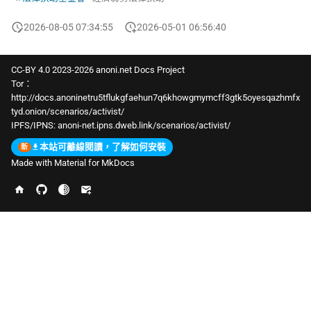
2026-08-05 07:34:55
2026-05-01 06:56:40
CC-BY 4.0 2023-2026 anoni.net Docs Project
Tor：
http://docs.anoninetru5tflukgfaehun7q6khowgmymcff3gtk5oyesqazhmfx
tyd.onion/scenarios/activist/
IPFS/IPNS:
anoni-net.ipns.dweb.link/scenarios/activist/
本站可離線閱讀，了解如何安裝
Made with
Material for MkDocs