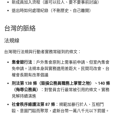
新成員加入流程（誰可以拉人、要不要事前討論）
退出時如何處理紀錄（不刪歷史、自己離開）
台灣的脈絡
法規線
台灣現行法規與行動者實務常碰到的條文：
集會遊行法
：戶外集會原則上需事前申請、但室內集會
免申請。法規本身與實務適用差距大，民間司改會、台
權會長期有改革倡議
刑法第 138 條（毀損公務員職務上掌管之物）、140 條
（侮辱公務員）
：對警員言行最常被引用的條文。實務
見解持續演進
社會秩序維護法第 87 條
：規範加暴行於人、互相鬥
毆、意圖鬥毆而聚眾，處新台幣一萬八千元以下罰鍰。