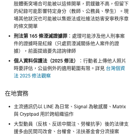
肢體衝突場合可能被以這條開單，罰鍰雖不高，但留下
的紀錄可能影響特定身分（教師、公務員、學生）。現
場其他狀況也可能被以集遊法或社維法妨害安寧秩序章
的條文開單
刑法第 165 條湮滅證據罪
：處理可能涉及他人刑事案
件的證據時是紅線（只處罰湮滅關係他人案件的證
據），前面提過要先諮詢律師
個人資料保護法（2025 修法）
：行動者上傳他人照片
時要評估，公益例外的適用範圍有限。詳見
台灣個資
法 2025 修法觀察
在地實務
主流通訊仍以 LINE 為日常、Signal 為敏感層、Matrix
與 Cryptpad 用於跨組織協作
大型動員（反核、反送中關注、勞權抗爭）後的法律支
援多由民間司改會、台權會、法扶基金會分流接案