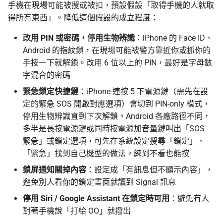
手機在現場可能被搜或被扣，預設假設「取得手機的人就取
得所有東西」。降低這個假設的成立程度：
改用 PIN 或密碼，停用生物辨識
：iPhone 的 Face ID、
Android 的指紋鎖，在現場可能被警方靠近你或抓你的
手按一下就解鎖。改用 6 位以上的 PIN，最好是字母數
字混合的密碼
緊急鎖定快捷鍵
：iPhone 連按 5 下電源鍵（需先在設
定的緊急 SOS 開啟對應選項）會切到 PIN-only 模式，
停用生物辨識直到下次解鎖。Android 各廠路徑不同，
多半是長按電源鍵或同時按電源加音量鍵叫出「SOS
緊急」或鎖定選項，可先在系統設定搜尋「鎖定」、
「緊急」找到自己機型的做法。練到不看也能按
鎖屏通知關掉內容
：設定成「有訊息但不顯示內容」，
避免別人看你的鎖定畫面就讀到 Signal 訊息
停用 Siri / Google Assistant 在鎖定時可用
：避免有人
對著手機說「打給 OO」就撥出