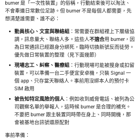
burner 是「一次性裝置」的俗稱，行動結束後可以淘汰、
香港的脈絡
不會牽連日常數位足跡。但 burner 不是每個人都需要，先
想清楚誰需要、誰不必：
接下來
動員核心、文宣與聯絡組
：常需要在群組裡上下層級協
調，訊息量大、聯絡人多。這些人
不適合
用 burner，因
為日常通訊已經跟身分綁死，臨時切換新號反而徒勞。
優先做日常裝置的整理（見下面幾節）
現場志工、糾察、醫療組
：行動現場可能被搜身或扣留
裝置，可以準備一台二手便宜安卓機，只裝 Signal 一
個 app、只存當天聯絡人。事前用沒綁本人的預付卡
SIM 啟用
被告知特定風險的個人
：例如收到威脅電話、被列為公
司觀察名單的舉報人，這時候 burner 是合理的補充。
不要把 burner 跟主裝置同時帶在身上、同時開機，那
會被基地台訊號還原配對
事前準備：