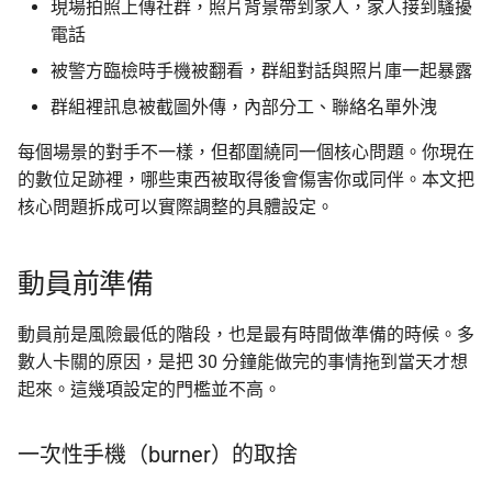
現場拍照上傳社群，照片背景帶到家人，家人接到騷擾
取得法律支援的管道
電話
上傳機敏資訊流程
Asian Diceware：帶亞洲味
被警方臨檢時手機被翻看，群組對話與照片庫一起暴露
的英文密語字典
跨組織協作
幫忙 pin 文件站的 IPFS
群組裡訊息被截圖外傳，內部分工、聯絡名單外洩
像
加密貨幣的隱私光譜
資訊最小化原則
每個場景的對手不一樣，但都圍繞同一個核心問題。你現在
的數位足跡裡，哪些東西被取得後會傷害你或同伴。本文把
品牌素材
用 AI 工作時怎麼避免資料
共筆與檔案交換工具
核心問題拆成可以實際調整的具體設定。
外洩
群組命名與訊息政策
動員前準備
台灣的脈絡
動員前是風險最低的階段，也是最有時間做準備的時候。多
法規線
數人卡關的原因，是把 30 分鐘能做完的事情拖到當天才想
起來。這幾項設定的門檻並不高。
在地實務
一次性手機（burner）的取捨
求助管道