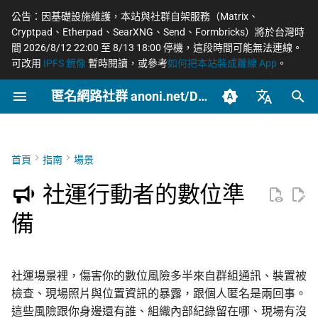
公告：因基礎設施維護，本站與社群自架服務（Matrix、
Cryptpad、Etherpad、SearXNG、Send、Formbricks）將於台灣時
正
間 2026/8/12 22:00 至 8/13 18:00 停機，這段時間可能無法連線。
可改用
IPFS 鏡像
暫時閱讀，或參考
如何把本站裝成離線 App
。
在
匿名網路社群 anoni.net/Docs
為什麼需要這套流程
網路政變 - InterSecLab
開始參與
網路自由為什麼重要
什麼是匿名網路？
端對端加密如何運作
OONI 網站檢測清單
軟體更新日誌
COSCUP 2026 公開徵稿
持續關注
2026
OONI
摘要
摘要與主要發現
Tor 更新日誌
如何參與與認領主題
社群自架服務
2026 年度路線圖
籌備：匿名網路工作坊
初
2025/08
始
臺灣正體（zh-TW）
動員前準備
MADLink - InterSecLab
封存
動手實作
匿名、隱私、假名、機密
什麼是 Tor
後量子密碼概觀
ASN 自治網路觀測資料分
COSCUP 2026 匿名網路社
緊急求救
2025
Relay
主要發現
Geedge 供應鏈深入解析
Tails 更新日誌
自我技能評估表
專案研究預先準備
個人隱私指引研究專題
性的差別
析
群議程軌
（三代 TSG 硬體）
化
簡體中文（zh-CN）
首頁
指南
場景
文章類型
推動主題
一次性手機（burner）的取
Tor Browser 進階設定
去中心化網站發布
Tails
引言
Arti 更新日誌
貢獻者百科
中文化與文件翻譯
Tor Relay 校園建立研
搜
English (en-US)
捨
威脅模型如何建立
Tor Relays 觀測點
匿名網路工作坊 2025/08
EtherFabric 與 ADLINK
題
社運行動者的數位準
角色和回應
Tor Snowflake
零知識身分驗證與支付
Tor
方法論
OONI 更新日誌
BECOME_ANONI
為什麼我們用「正體中
尋
備
籌備頁面
通訊群組的設計與隔離
Metadata 是什麼，為什麼
台灣個資法 2025 修法
文」而非「繁體中文」
匿名支付研究專題
引
重要
結論
OnionShare
常被誤認為匿名的網路
公告
產品與服務
Tor Project 生態與對接
擎
雲端文件先撤到 Cryptpad
台灣 VASP 法 2026
如何搭建 Tor Relay
社群平台怎麼收集你的資
附錄（凌華科技與經濟
VPN 的風險與選擇
技術
Geedge 的運營與客戶
治理章程
社運場景裡，傷害你的數位風險多半來自群組通訊、裝置被
料
完整聲明）
密碼管理器與帳號清單
揭弊者保護法的技術觀察
如何搭建 Tor WebTunne
檢查、現場照片與位置資訊的暴露，跟個人匿名是兩回事。
橋接
加密 DNS 怎麼選、怎麼確
文章
封鎖網路隱私與規避工
這些風險跟你身邊還有誰、組織內部紀錄留在哪、現場有沒