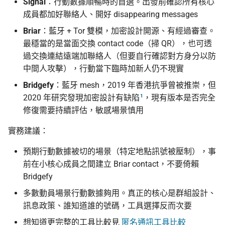
Signal
：行動數據順暢時的首選。出發前確認所有核心
成員都加好聯絡人、開好 disappearing messages
Briar
：藍牙 + Tor 雙模，加密設計開源、有經過審查。
最穩當的是當面交換 contact code（掃 QR），也可透
過交換連結遠端加聯絡人（但要自行確認對方身分以防
中間人攻擊），行動當下臨時加新人仍不現實
Bridgefy
：藍牙 mesh，2019 年香港抗爭曾被推崇，但
1
2020 年研究發現加密設計有缺陷
，現有版本是否完全
修復需要持續評估，敏感場景慎用
實務建議：
預期行動數據被切的場景（特定地點訊號被壓制），事
前在小核心成員之間建立 Briar contact，不要倚賴
Bridgefy
多數動員場景行動數據夠用。真正的核心是群組設計、
訊息政策、誰知道誰的號碼，工具選擇反而次要
想知道更完整的工具比較見
匿名通訊工具比較