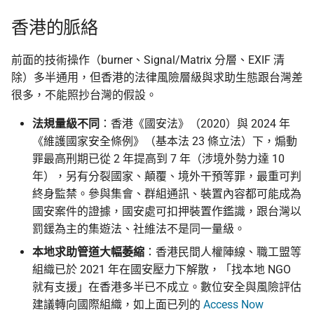
香港的脈絡
前面的技術操作（burner、Signal/Matrix 分層、EXIF 清
除）多半通用，但香港的法律風險層級與求助生態跟台灣差
很多，不能照抄台灣的假設。
法規量級不同
：香港《國安法》（2020）與 2024 年
《維護國家安全條例》（基本法 23 條立法）下，煽動
罪最高刑期已從 2 年提高到 7 年（涉境外勢力達 10
年），另有分裂國家、顛覆、境外干預等罪，最重可判
終身監禁。參與集會、群組通訊、裝置內容都可能成為
國安案件的證據，國安處可扣押裝置作鑑識，跟台灣以
罰鍰為主的集遊法、社維法不是同一量級。
本地求助管道大幅萎縮
：香港民間人權陣線、職工盟等
組織已於 2021 年在國安壓力下解散，「找本地 NGO
就有支援」在香港多半已不成立。數位安全與風險評估
建議轉向國際組織，如上面已列的
Access Now