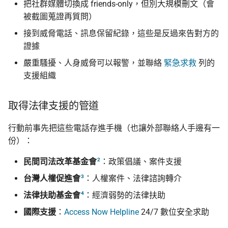
把社群媒體切換成 friends-only，但別大規模刪文（會
被截圖蒐證再質問）
接到威脅電話、訊息保留紀錄，這些是反過來告對方的
證據
嚴重騷擾、人身威脅可以報警，並聯絡
緊急求救
列的
支援組織
取得法律支援的管道
行動前事先把這些電話存進手機（也讓外部聯絡人手邊有一
份）：
2
民間司法改革基金會
：政策倡議、案件支援
3
台灣人權促進會
：人權案件、法律諮詢轉介
4
法律扶助基金會
：經濟弱勢的法律扶助
國際支援
：
Access Now Helpline
24/7 數位安全求助