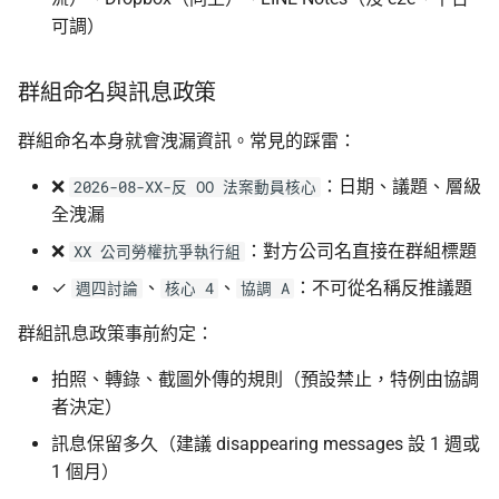
可調）
群組命名與訊息政策
群組命名本身就會洩漏資訊。常見的踩雷：
❌
：日期、議題、層級
2026-08-XX-反 OO 法案動員核心
全洩漏
❌
：對方公司名直接在群組標題
XX 公司勞權抗爭執行組
✓
、
、
：不可從名稱反推議題
週四討論
核心 4
協調 A
群組訊息政策事前約定：
拍照、轉錄、截圖外傳的規則（預設禁止，特例由協調
者決定）
訊息保留多久（建議 disappearing messages 設 1 週或
1 個月）