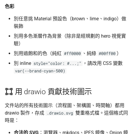
色彩
別任意挑 Material 預設色（brown、lime、indigo）做
裝飾
別用多色漸層作為背景（除非是經規劃的 hero 視覺實
驗）
別用過飽和的色（純紅
、純綠
）
#ff0000
#00ff00
別 inline
，請改用 CSS 變數
style="color: #...;"
var(--brand-cyan-500)
用 drawio 貢獻技術圖示
文件站的所有技術圖示（流程圖、架構圖、時間軸）都用
drawio 製作，存成
雙重格式檔。這個格式同
.drawio.svg
時是：
合法的 SVG
：瀏覽器、mkdocs、IPFS 鏡像、Onion 鏡