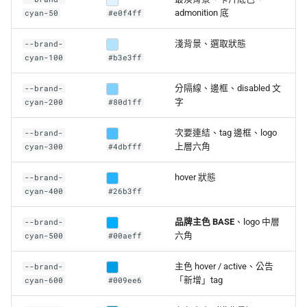
admonition 底
cyan-50
#e0f4ff
淺背景、選取狀態
--brand-
cyan-100
#b3e3ff
分隔線、邊框、disabled 文
--brand-
字
cyan-200
#80d1ff
次要連結、tag 邊框、logo
--brand-
上層六角
cyan-300
#4dbfff
hover 狀態
--brand-
cyan-400
#26b3ff
品牌主色 BASE
、logo 中層
--brand-
六角
cyan-500
#00aeff
主色 hover / active、公告
--brand-
「新增」tag
cyan-600
#009ee6