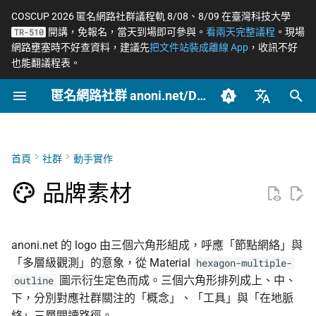
COSCUP 2026 匿名網路社群議程軌 8/08、8/09 在臺灣科技大學
開講，免報名，當天到場即可參與。
看兩天完整議程
。現場
TR-510
正
網路壅塞時不好查資料，建議先
把文件站裝成離線 App
，收訊不好
也能翻議程表。
在
匿名網路社群 anoni.net/Docs
V3 cyan tonal（主視覺）
概念
OONI 網站檢測清單
軟體更新日誌
如何參與與認領主題
2026 年度路線圖
COSCUP 2026 公開徵稿
持續關注
網路政變 - InterSecLab
2026
OONI
網路自由為什麼重要
什麼是匿名網路？
一般人平常該做到什麼
端對端加密如何運作
Tor 更新日誌
籌備：匿名網路工作坊
初
2025/08
始
臺灣正體（zh-TW）
封存
V3 mono white（品牌色塊上
工具
ASN 自治網路觀測資料分
自我技能評估表
個人隱私指引研究專題
COSCUP 2026 匿名網路社
緊急求救
MADLink - InterSecLab
2025
Relay
匿名、隱私、假名、機
什麼是 Tor
記者保護消息來源
後量子密碼概觀
Tails 更新日誌
的露出）
析
群議程軌
性的差別
化
簡體中文（zh-CN）
首頁
社群
動手實作
文章類型
場景
貢獻者百科
Tor Relay 校園建立研究專
Tails
Tor Browser 進階設定
社運行動者的數位準備
去中心化網站發布
Arti 更新日誌
搜
English (en-US)
V3 mono black（印刷與單色
Tor Relays 觀測點
題
匿名網路工作坊 2025/08
威脅模型如何建立
品牌素材
場合）
進階
BECOME_ANONI
Tor
Tor Snowflake
LGBTQ+ 與性少數的匿
零知識身分驗證與支付
OONI 更新日誌
尋
籌備頁面
台灣個資法 2025 修法
匿名支付研究專題
Metadata 是什麼，為
社交
引
配色 Token
重要
報告
Tor Project 生態與對接
公告
OnionShare
常被誤認為匿名的網路
anoni.net 的 logo 由三個六角形組成，呼應「節點網絡」與
擎
台灣 VASP 法 2026
家暴受害者的數位準備
「多層級觀測」的意象，從 Material
hexagon-multiple-
品牌主色 cyan（9 階）
社群平台怎麼收集你的
治理章程
技術
VPN 的風險與選擇
圖示衍生定色而成。三個六角形排列成上、中、
outline
料
揭弊者保護法的技術觀察
選舉觀察員的自保
下，分別對應社群關注的「概念」、「工具」與「在地脈
Accent（CTA 與緊急）
文章
加密 DNS 怎麼選、怎
絡」三層閱讀路徑。