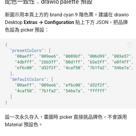
配色一致性：drawio palette 預設
新圖示用本頁上方的 brand cyan 9 階色票。建議在 drawio
Desktop
Extras → Configuration
貼上下方 JSON，把品牌
色設為 picker 預設：
{
"presetColors"
:
[
"00aeff"
,
"009ee6"
,
"0089bf"
,
"006d99"
,
"003e57"
,
"4dbfff"
,
"26b3ff"
,
"80d1ff"
,
"b3e3ff"
,
"e0f4ff"
,
"ef6c00"
,
"d32f2f"
,
"4caf50"
,
"7b1fa2"
,
"546e7a"
,
],
"defaultColors"
:
[
"00aeff"
,
"009ee6"
,
"ef6c00"
,
"d32f2f"
,
"4caf50"
,
"7b1fa2"
,
"546e7a"
,
"ffffff"
]
}
設一次永久存入，畫圖時 picker 直接挑品牌色，不會誤用
Material 預設色。