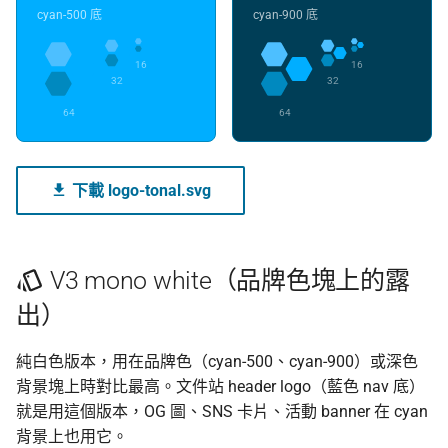
cyan-500 底
cyan-900 底
如何驗證有 XML
Asian Diceware：帶亞
16
16
配色一致性：drawio palette
的英文密語字典
32
32
預設
64
64
加密貨幣的隱私光譜
套到 markdown 文章
用 AI 工作時怎麼避免資
下載 logo-tonal.svg
純 SVG / PNG export 的場合
外洩
接下來
V3 mono white（品牌色塊上的露
出）
純白色版本，用在品牌色（cyan-500、cyan-900）或深色
背景塊上時對比最高。文件站 header logo（藍色 nav 底）
就是用這個版本，OG 圖、SNS 卡片、活動 banner 在 cyan
背景上也用它。