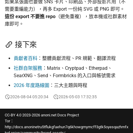
如果某張圖也要做 SNS 卡片、印刷品、外部投影片用（不
需要重編能力），再多 Export 一份純 SVG 或 PNG 即可。
這份 export 不要進 repo
（避免重複），放本機或社群素材
庫即可。
接下來
貢獻者百科
：整體貢獻流程、PR 規範、翻譯流程
社群自架服務
：Matrix、Cryptpad、Etherpad、
SearXNG、Send、Formbricks 的入口與帳號需求
2026 年度路線圖
：三大主題與時程
2026-08-04 05:20:34
2026-05-03 17:32:35
CC-BY 4.0 2023-2026 anoni.net Docs Project
Tor：
http://docs.anoninetru5tflukgfaehun7q6khowgmymcff3gtk5oyesqazhmfx
tyd.onion/community/brand-assets/