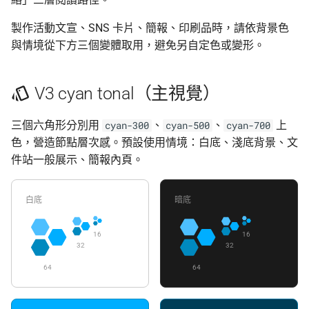
監控現在做得到什麼
認真的生效
倡議組織的匿名捐款管
結構性次色（2026 三大主
更新
製作活動文宣、SNS 卡片、簡報、印刷品時，請依背景色
題，限分類標籤）
怎麼維持多個網路身分
什麼是 Tails
在中國大陸的公開平台
與情境從下方三個變體取用，避免另自定色或變形。
播資訊
活動
中性色
為什麼匿名支付重要
Tails、Whonix、Qubes
差別
出差與研討會的數位準
社群
V3 cyan tonal（主視覺）
Logo 專用
（東亞與東南亞）
GrapheneOS：高度隱
翻譯文章
三個六角形分別用
、
、
上
cyan-300
cyan-500
cyan-700
配色使用守則
行動作業系統
出國前數位安全：用 AI 
色，營造節點層次感。預設使用情境：白底、淺底背景、文
助產生目的地概況
觀察
件站一般展示、簡報內頁。
不要這樣用
什麼是 OONI
隱私
白底
暗底
用 drawio 貢獻技術圖示
OONI Run v2 操作說明
16
16
如何儲存才會有 embedded
什麼是 CryptPad
32
32
XML
64
64
匿名通訊工具比較
不要用 Export
密碼管理器入門