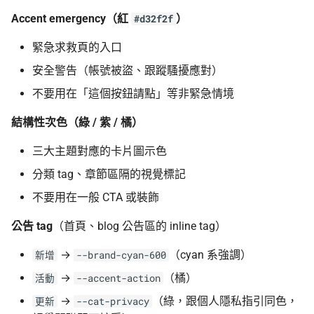
Accent emergency（紅
）
#d32f2f
緊急求救頁的入口
安全警告（帳號被盜、跟蹤騷擾應對）
不要用在「這個按鈕請點」等非緊急情境
結構性次色（綠 / 紫 / 橘）
三大主題對應的卡片圖示色
分類 tag、章節區隔的視覺標記
不要用在一般 CTA 或裝飾
公告 tag
（首頁、blog 公告區的 inline tag）
→
（cyan 系強調）
新增
--brand-cyan-600
→
（橘）
活動
--accent-action
→
（綠，跟個人隱私指引同色，
更新
--cat-privacy