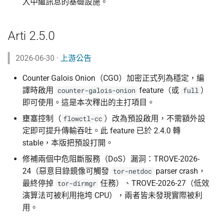
入中繼訊息的基礎設施。
Arti 2.5.0
2026-06-30 ·
上游公告
Counter Galois Onion（CGO）加密正式列為穩定，編
譯時啟用
feature（或
）
counter-galois-onion
full
即可使用。這是本次釋出的主打項目。
壅塞控制（
）改為預設啟用，不需額外設
flowctl-cc
定即可提升傳輸吞吐。此 feature 已於 2.4.0 轉
stable，本版把預設打開。
修補兩個中危阻斷服務（DoS）漏洞：TROVE-2026-
24（惡意目錄鏡像可觸發
parser crash，
tor-netdoc
最終停掉
任務）、TROVE-2026-27（低效
tor-dirmgr
演算法可被利用拖垮 CPU），兩者皆未發現實際被利
用。