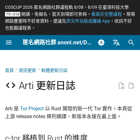
COSCUP 2026 匿名網路社群議程軌 8/08、8/09 在臺灣科技大學
開講，免報名，當天到場即可參與。
看兩天完整議程
。現場
TR-510
正
網路壅塞時不好查資料，建議先
把文件站裝成離線 App
，收訊不好
也能翻議程表。
在
匿名網路社群 anoni.net/Docs
c-tor 移植到 Rust 的進度
2026
OONI
開始參與
概念
OONI 網站檢測清單
COSCUP 2026 公開徵稿
持續關注
網路政變 - InterSecLab
網路自由為什麼重要
什麼是匿名網路？
一般人平常該做到什麼
端對端加密如何運作
如何參與與認領主題
社群自架服務
2026 年度路線圖
籌備：匿名網路工作坊
初
2025/08
始
臺灣正體（zh-TW）
Arti 2.5.1
2025
Relay
動手實作
工具
ASN 自治網路觀測資料分
COSCUP 2026 匿名網路社
緊急求救
MADLink - InterSecLab
匿名、隱私、假名、機
什麼是 Tor
記者保護消息來源
後量子密碼概觀
自我技能評估表
專案研究預先準備
個人隱私指引研究專題
析
群議程軌
性的差別
化
簡體中文（zh-CN）
首頁
資訊更新
軟體更新日誌
Arti 2.5.0
Tails
推動主題
場景
Tor Browser 進階設定
社運行動者的數位準備
去中心化網站發布
貢獻者百科
中文化與文件翻譯
Tor Relay 校園建立研
搜
English (en-US)
Tor Relays 觀測點
匿名網路工作坊 2025/08
威脅模型如何建立
題
Arti 更新日誌
Arti 2.4.0
Tor
進階
Tor Snowflake
LGBTQ+ 與性少數的匿
零知識身分驗證與支付
BECOME_ANONI
為什麼我們用「正體中
尋
籌備頁面
台灣個資法 2025 修法
Metadata 是什麼，為
社交
文」而非「繁體中文」
匿名支付研究專題
引
重要
Arti 2.3.0
公告
報告
OnionShare
常被誤認為匿名的網路
Tor Project 生態與對接
Arti 是
Tor Project
以 Rust 開發的新一代 Tor 實作。本頁從
擎
台灣 VASP 法 2026
家暴受害者的數位準備
如何搭建 Tor Relay
上游 release notes 條列摘譯，新版本永遠在最上面。
社群平台怎麼收集你的
Arti 2.2.0
技術
VPN 的風險與選擇
治理章程
料
揭弊者保護法的技術觀察
選舉觀察員的自保
如何搭建 Tor WebTunne
橋接
Arti 2.1.0
文章
加密 DNS 怎麼選、怎
c-tor 移植到 Rust 的進度