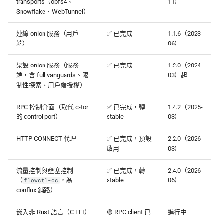
transports（obfs4、
11）
Snowflake、WebTunnel）
上傳機敏資訊流程
Asian Diceware：帶亞
連線 onion 服務（用戶
✅ 已完成
的英文密語字典
1.1.6（2023-
端）
06）
幫忙 pin 文件站的 IPFS
像
加密貨幣的隱私光譜
架設 onion 服務（服務
✅ 已完成
1.2.0（2024-
端，含 full vanguards、限
03）起
品牌素材
用 AI 工作時怎麼避免資
制性探索、用戶端授權）
外洩
RPC 控制介面（取代 c-tor
✅ 已完成，轉
1.4.2（2025-
的 control port）
stable
03）
HTTP CONNECT 代理
✅ 已完成，預設
2.2.0（2026-
啟用
03）
流量控制與壅塞控制
✅ 已完成，轉
2.4.0（2026-
（
，為
stable
06）
flowctl-cc
conflux 鋪路）
嵌入非 Rust 語言（C FFI）
🟡 RPC client 已
進行中