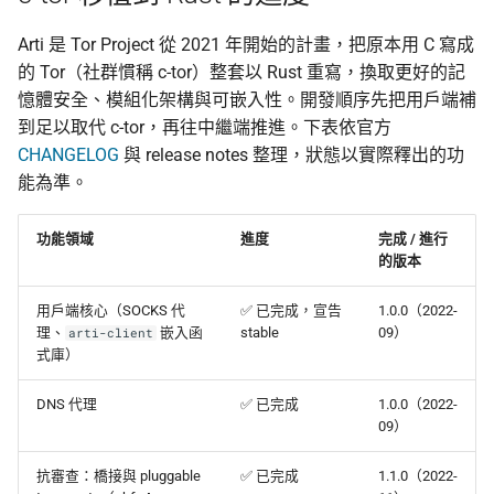
監控現在做得到什麼
認真的生效
倡議組織的匿名捐款管
校園 Tor Relay 提案範
更新
Arti 是 Tor Project 從 2021 年開始的計畫，把原本用 C 寫成
怎麼維持多個網路身分
什麼是 Tails
在中國大陸的公開平台
的 Tor（社群慣稱 c-tor）整套以 Rust 重寫，換取更好的記
播資訊
校園 Tor Relay 架設 SO
活動
憶體安全、模組化架構與可嵌入性。開發順序先把用戶端補
為什麼匿名支付重要
Tails、Whonix、Qubes
到足以取代 c-tor，再往中繼端推進。下表依官方
差別
出差與研討會的數位準
校園 Tor Relay：給校
社群
CHANGELOG
與 release notes 整理，狀態以實際釋出的功
（東亞與東南亞）
法務的 FAQ
能為準。
GrapheneOS：高度隱
翻譯文章
行動作業系統
出國前數位安全：用 AI 
onionoo MCP：Tor 中
功能領域
進度
完成 / 進行
助產生目的地概況
點查詢服務
觀察
的版本
什麼是 OONI
ASN 觀測資料擷取與分
隱私
用戶端核心（SOCKS 代
✅ 已完成，宣告
1.0.0（2022-
OONI Run v2 操作說明
理、
嵌入函
stable
09）
arti-client
OONI 測量資料結構導覽
式庫）
什麼是 CryptPad
DNS 代理
✅ 已完成
1.0.0（2022-
OONI 怎麼判定一個網
09）
封鎖
匿名通訊工具比較
抗審查：橋接與 pluggable
✅ 已完成
1.1.0（2022-
OONI 測項速查表
密碼管理器入門