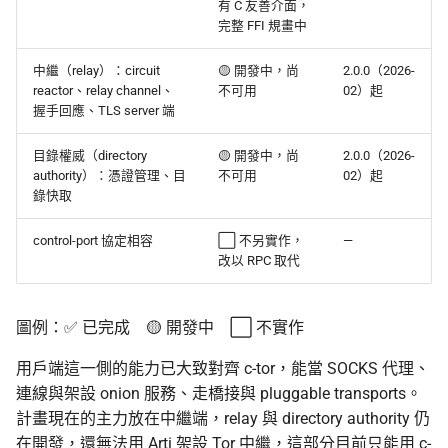
有 C 友善介面，
完整 FFI 規畫中
中繼（relay）：circuit
🟡 開發中，尚
2.0.0（2026-
reactor、relay channel、
不可用
02）起
握手回應、TLS server 端
目錄權威（directory
🟡 開發中，尚
2.0.0（2026-
authority）：憑證管理、目
不可用
02）起
錄快取
control-port 協定相容
⬜ 不另實作，
—
改以 RPC 取代
圖例：✅ 已完成 🟡 開發中 ⬜ 不實作
用戶端這一側的能力已大致對齊 c-tor，能當 SOCKS 代理、
連線與架設 onion 服務、走橋接與 pluggable transports。
計畫現在的主力放在中繼端，relay 與 directory authority 仍
在開發，還無法用 Arti 架設 Tor 中繼，這部分目前只能用 c-