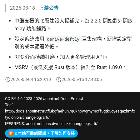
2026-03-18 ·
上游公告
中繼支援的底層建設大幅補完，為 2.2.0 開始對外開放
relay 功能鋪路。
設定系統改用
巨集架構，新增設定型
derive-deftly
別的成本顯著降低。
RPC 介面持續打磨，加入更多管理用 API。
MSRV（最低支援 Rust 版本）提升至 Rust 1.89.0。
2026-08-04 15:29:10
2026-05-15 17:48:05
CC-BY 4.0 2023-2026 anoni.net Docs Project
Tor：
http://docs.anoninetru5tflukgfaehun7q6khowgmymcff3gtk5oyesqazhmfx
tyd.onion/changelog/arti/
IPFS/IPNS:
anoni-net.ipns.dweb.link/changelog/arti/
本站可離線閱讀，了解如何安裝