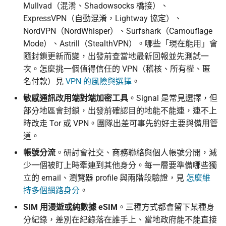
Mullvad（混淆、Shadowsocks 橋接）、
ExpressVPN（自動混淆，Lightway 協定）、
NordVPN（NordWhisper）、Surfshark（Camouflage
Mode）、Astrill（StealthVPN）。哪些「現在能用」會
隨封鎖更新而變，出發前查當地最新回報並先測試一
次。怎麼挑一個值得信任的 VPN（稽核、所有權、匿
名付款）見
VPN 的風險與選擇
。
敏感通訊改用端對端加密工具
。Signal 是常見選擇，但
部分地區會封鎖，出發前確認目的地能不能連，連不上
時改走 Tor 或 VPN。團隊出差可事先約好主要與備用管
道。
帳號分流
。研討會社交、商務聯絡與個人帳號分開，減
少一個被盯上時牽連到其他身分。每一層要準備哪些獨
立的 email、瀏覽器 profile 與兩階段驗證，見
怎麼維
持多個網路身分
。
SIM 用漫遊或純數據 eSIM
。三種方式都會留下某種身
分紀錄，差別在紀錄落在誰手上、當地政府能不能直接