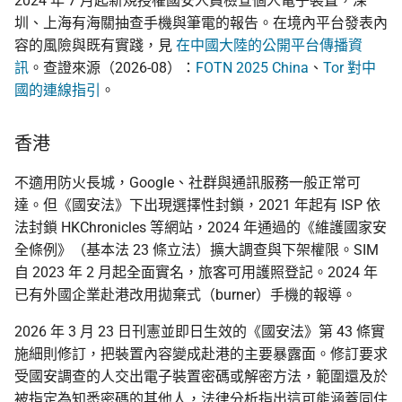
2024 年 7 月起新規授權國安人員檢查個人電子裝置，深
圳、上海有海關抽查手機與筆電的報告。在境內平台發表內
容的風險與既有實踐，見
在中國大陸的公開平台傳播資
訊
。查證來源（2026-08）：
FOTN 2025 China
、
Tor 對中
國的連線指引
。
香港
不適用防火長城，Google、社群與通訊服務一般正常可
達。但《國安法》下出現選擇性封鎖，2021 年起有 ISP 依
法封鎖 HKChronicles 等網站，2024 年通過的《維護國家安
全條例》（基本法 23 條立法）擴大調查與下架權限。SIM
自 2023 年 2 月起全面實名，旅客可用護照登記。2024 年
已有外國企業赴港改用拋棄式（burner）手機的報導。
2026 年 3 月 23 日刊憲並即日生效的《國安法》第 43 條實
施細則修訂，把裝置內容變成赴港的主要暴露面。修訂要求
受國安調查的人交出電子裝置密碼或解密方法，範圍還及於
被指定為知悉密碼的其他人，法律分析指出這可能涵蓋同住