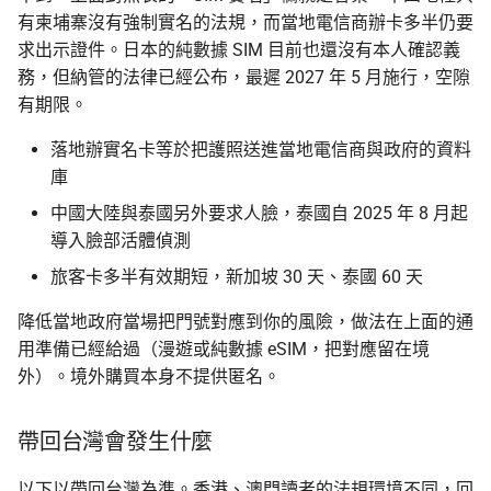
有柬埔寨沒有強制實名的法規，而當地電信商辦卡多半仍要
求出示證件。日本的純數據 SIM 目前也還沒有本人確認義
務，但納管的法律已經公布，最遲 2027 年 5 月施行，空隙
有期限。
落地辦實名卡等於把護照送進當地電信商與政府的資料
庫
中國大陸與泰國另外要求人臉，泰國自 2025 年 8 月起
導入臉部活體偵測
旅客卡多半有效期短，新加坡 30 天、泰國 60 天
降低當地政府當場把門號對應到你的風險，做法在上面的通
用準備已經給過（漫遊或純數據 eSIM，把對應留在境
外）。境外購買本身不提供匿名。
帶回台灣會發生什麼
以下以帶回台灣為準。香港、澳門讀者的法規環境不同，回