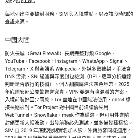
每地列出主要被封服務、SIM 與入境重點，以及該段時間的
查證來源。
中國大陸
防火長城（Great Firewall）長期完整封鎖 Google、
YouTube、Facebook、Instagram、WhatsApp、Signal、
Telegram、X 與全語系 Wikipedia，外媒多數被封。手法含
DNS 污染、SNI 過濾與深度封包檢測（DPI，逐筆分析連線
判斷是否放行的技術）。個人翻牆屬違法灰色地帶，2025
年底國安部公開警告會究責。VPN 要選有強混淆的方案、
入境前裝好至少兩款。Tor 直連在中國無法使用，obfs4 橋
接長期被封。Tor Project 對中國目前建議優先用
WebTunnel，Snowflake、meek 作為備選，但可用性會隨
封鎖更新大幅波動，出發前務必先測試，並多備幾種橋接。
SIM 自 2019 年底起強制實名加人臉，外籍旅客同樣適用。