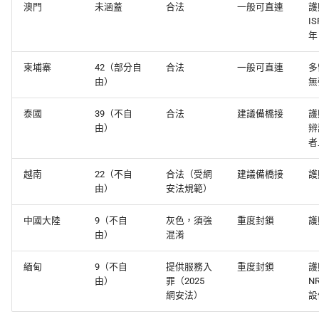
澳門
未涵蓋
合法
一般可直連
護
I
年
柬埔寨
42（部分自
合法
一般可直連
多
由）
無
泰國
39（不自
合法
建議備橋接
護
由）
辨
者
越南
22（不自
合法（受網
建議備橋接
護
由）
安法規範）
中國大陸
9（不自
灰色，須強
重度封鎖
護
由）
混淆
緬甸
9（不自
提供服務入
重度封鎖
護
由）
罪（2025
N
網安法）
設