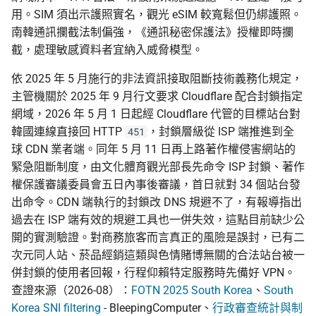
用。SIM 須出示護照實名，觀光 eSIM 較寬鬆但仍綁護照。
南韓通訊攔截法制偏強，《通訊秘密保護法》授權即時攔
截，處理敏感資料者宜納入威脅模型。
依 2025 年 5 月施行的非法資訊接取阻斷技術義務化規定，
主管機關於 2025 年 9 月行文要求 Cloudflare 配合封鎖指定
網域，2026 年 5 月 1 日起經 Cloudflare 代管的目標站台對
韓國連線直接回 HTTP
，封鎖層級從 ISP 端推進到全
451
球 CDN 業者端。同年 5 月 11 日再上路著作權侵害網站的
緊急阻斷制度，由文化體育觀光部長先命令 ISP 封鎖、著作
權保護審議委員會五日內事後審議，首日就對 34 個站台發
出命令。CDN 端執行的封鎖改 DNS 規避不了，有報導指出
過去在 ISP 端有效的規避工具也一併失效，這點目前缺少公
開的實測驗證。對商務旅客而言真正的風險是誤封，已有二
次元同人站、菸品經銷這類與色情賭博無關的合法站台被一
併封鎖的使用者回報，行程仰賴特定服務時先備好 VPN。
查證來源（2026-08）：
FOTN 2025 South Korea
、
South
Korea SNI filtering
- BleepingComputer、
行政審查統計與制