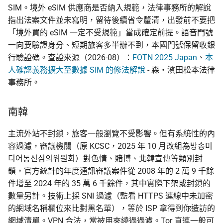
SIM。境外 eSIM 供應商是否納入規範，法律事務所的解說
指出法案文件並未寫明，留待後續省令釐清，出發前不要把
「境外買的 eSIM 一定不受規範」當成確定前提。語音門號
一向要驗證身分、短期旅客多半辦不到，本國門號保留收銀
行驗證碼。查證來源（2026-08）：
FOTN 2025 Japan
、
本
人確認義務擴大至數據 SIM 的修法解說
- 森・濱田松本法律
事務所。
南韓
主流外站不封鎖，旅客一般瀏覽不受影響。但有系統性的內
容過濾，審議機關（原 KCSC，2025 年 10 月改組為방송미
디어통신심의위원회）對色情、賭博、北韓宣傳等類別封
鎖，官方統計的年度通訊審議案件從 2008 年的 2 萬 9 千餘
件增至 2024 年的 35 萬 6 千餘件，其中實際下架或封鎖的
數量另計。技術上採 SNI 過濾（監看 HTTPS 連線中未加密
的網域名稱欄位來比對黑名單），等於 ISP 拿得到你造訪的
網域清單。VPN 合法，常被用來繞過過濾。Tor 直連一般可