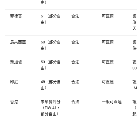
由）
相關閱讀
菲律賓
61（部分自
合法
可直連
護
由）
旅
天
馬來西亞
60（部分自
合法
可直連
護
由）
住
新加坡
53（部分自
合法
可直連
護
由）
3
印尼
48（部分自
合法
可直連
護
由）
I
香港
未單獨評分
合法
一般可直連
護
（FiW 41，
（
部分自由）
起