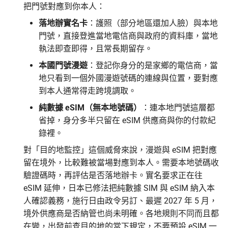
把門號對應到你本人：
落地辦實名卡
：護照（部分地區還加人臉）與本地
門號，直接登進當地電信商與政府的資料庫，當地
執法即查即得，且常長期留存。
本國門號漫遊
：登記你身分的是家鄉的電信商，當
地只看到一個外國漫遊號碼的連線與位置，要對應
到本人通常得走跨境調取。
純數據 eSIM（無本地號碼）
：連本地門號這層都
省掉，身分多半只留在 eSIM 供應商與你的付款紀
錄裡。
對「目的地監控」這個威脅來說，漫遊與 eSIM 把對應
留在境外，比較難被當場對應到本人。需要本地號碼收
驗證碼時，再評估是否落地辦卡。實名要求正在往
eSIM 延伸，日本已修法把純數據 SIM 與 eSIM 納入本
人確認義務，施行日由政令另訂、最遲 2027 年 5 月，
境外供應商是否納管也尚未明確。各地規則不同而且都
在變，出發前查目的地的當下規定，不要預設 eSIM 一