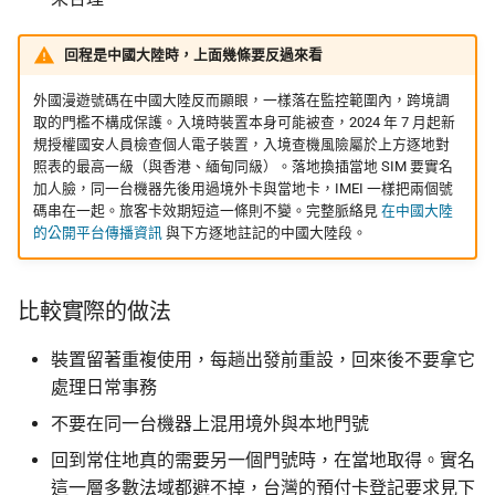
回程是中國大陸時，上面幾條要反過來看
外國漫遊號碼在中國大陸反而顯眼，一樣落在監控範圍內，跨境調
取的門檻不構成保護。入境時裝置本身可能被查，2024 年 7 月起新
規授權國安人員檢查個人電子裝置，入境查機風險屬於上方逐地對
照表的最高一級（與香港、緬甸同級）。落地換插當地 SIM 要實名
加人臉，同一台機器先後用過境外卡與當地卡，IMEI 一樣把兩個號
碼串在一起。旅客卡效期短這一條則不變。完整脈絡見
在中國大陸
的公開平台傳播資訊
與下方逐地註記的中國大陸段。
比較實際的做法
裝置留著重複使用，每趟出發前重設，回來後不要拿它
處理日常事務
不要在同一台機器上混用境外與本地門號
回到常住地真的需要另一個門號時，在當地取得。實名
這一層多數法域都避不掉，台灣的預付卡登記要求見下