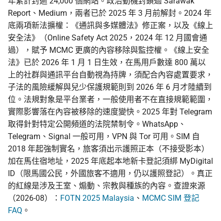
年累計封逾 24,000 個網站。政治動機封鎖過 Sarawak
Report、Medium，兩者已於 2025 年 3 月前解封。2024 年
底兩項新法擴權：《通訊與多媒體法》修正案，以及《線上
安全法》（Online Safety Act 2025，2024 年 12 月國會通
過），賦予 MCMC 更廣的內容移除與監控權。《線上安全
法》已於 2026 年 1 月 1 日生效，在馬用戶數達 800 萬以
上的社群與通訊平台自動視為持牌，須配合內容處置要求，
子法的風險緩解與兒少保護規範則到 2026 年 6 月才陸續到
位。法規對象是平台業者，一般使用者不在直接規範範圍，
實際影響落在內容被移除的速度變快。2025 年對 Telegram
取得針對特定公開頻道的法院禁制令。WhatsApp、
Telegram、Signal 一般可用，VPN 與 Tor 可用。SIM 自
2018 年起強制實名，旅客須出示護照正本（不接受影本）
加在馬住宿地址，2025 年底起本地新卡登記須綁 MyDigital
ID（限馬國公民，外國旅客不適用，仍以護照登記）。真正
的紅線是涉及王室、煽動、宗教與種族的內容。查證來源
（2026-08）：
FOTN 2025 Malaysia
、
MCMC SIM 登記
FAQ
。