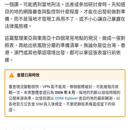
亞、新加坡、印尼、澳門
監控現在做得到什麼
編輯觀察：台灣的後續
認真的生效
一個讚，可能遇到當地刑法。出差或參加研討會時，先知道
應
校園 Tor Relay 提案範
更新
結論、反思與未來步驟
目的地的網路審查與監控到什麼程度，才能在出發前做對準
高風險：香港、泰國、越
怎麼維持多個網路身分
什麼是 Tails
反擊作為服務的數位威
備，而不是落地才發現工具用不了、或不小心讓自己暴露在
南、柬埔寨、中國大陸
主義
校園 Tor Relay 架設 SO
活動
法律風險裡。
為什麼匿名支付重要
Tails、Whonix、Qubes 的
極高風險：緬甸
差別
校園 Tor Relay：給校
社群
這篇整理東亞與東南亞十四個常見地點的現況，做成一張對
法務的 FAQ
照表，再給出依風險分層的準備清單。無論你是從台灣、香
乾淨機與 burner 手機的取捨
GrapheneOS：高度隱私的
翻譯文章
港、澳門或其他華語環境出發，都可以拿這張表當行前依
行動作業系統
onionoo MCP：Tor 中
據。
先把「裝置」與「門號」分
點查詢服務
觀察
開
什麼是 OONI
查證日與時效
ASN 觀測資料擷取與分
隱私
誰需要
OONI Run v2 操作說明
審查現況變動很快，VPN 能不能用、哪個服務被封，可能幾個月就
翻一次。本表整體查證日為
2026 年 8 月
，每地的判斷以該段時間的
OONI 測量資料結構導覽
公開來源為準。出發前請以
OONI Explorer
查目的地的最新觀測、以
在境外買不見得比較匿名
什麼是 CryptPad
各地官方公告查 SIM 與入境規定，不要把靜態表格當成當下的保
OONI 怎麼判定一個網
證。
帶回台灣會發生什麼
封鎖
匿名通訊工具比較
比較實際的做法
OONI 測項速查表
密碼管理器入門