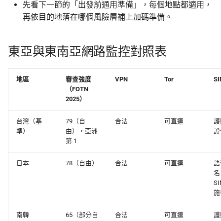
先看下一節的「出發前通用準備」，每個地點都適用，
再依目的地落在哪個風險層補上加碼準備。
馬來西亞
新加坡
東亞與東南亞網路監控對照表
印尼
地區
審查強度
VPN
Tor
S
（FOTN
柬埔寨
2025）
泰國
台灣（基
79（自
合法
可直連
護
準）
由），亞洲
證
越南
第 1
日本
78（自由）
合法
可直連
語
緬甸
名
S
研討會場景的特別提醒
施
回報過時資訊
南韓
65（部分自
合法
可直連
護