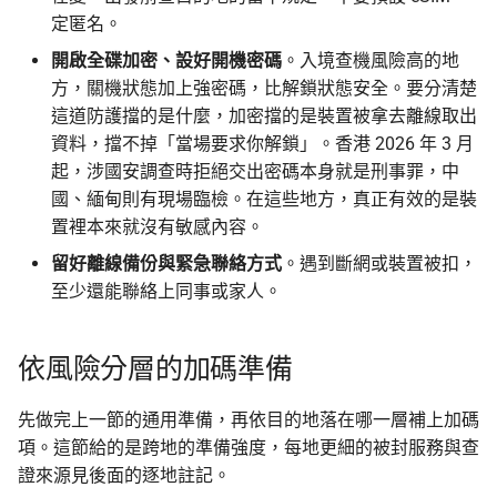
定匿名。
開啟全碟加密、設好開機密碼
。入境查機風險高的地
方，關機狀態加上強密碼，比解鎖狀態安全。要分清楚
這道防護擋的是什麼，加密擋的是裝置被拿去離線取出
資料，擋不掉「當場要求你解鎖」。香港 2026 年 3 月
起，涉國安調查時拒絕交出密碼本身就是刑事罪，中
國、緬甸則有現場臨檢。在這些地方，真正有效的是裝
置裡本來就沒有敏感內容。
留好離線備份與緊急聯絡方式
。遇到斷網或裝置被扣，
至少還能聯絡上同事或家人。
依風險分層的加碼準備
先做完上一節的通用準備，再依目的地落在哪一層補上加碼
項。這節給的是跨地的準備強度，每地更細的被封服務與查
證來源見後面的逐地註記。