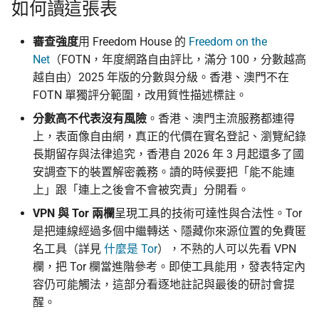
如何讀這張表
burner 幫不上忙的地方
上傳機敏資訊流程
Asian Diceware：帶亞洲味
審查強度
用 Freedom House 的
Freedom on the
的英文密語字典
Net
（FOTN，年度網路自由評比，滿分 100，分數越高
逐地註記
幫忙 pin 文件站的 IPFS
越自由）2025 年版的分數與分級。香港、澳門不在
像
加密貨幣的隱私光譜
FOTN 單獨評分範圍，改用質性描述標註。
中國大陸
分數高不代表沒有風險
。香港、澳門主流服務都連得
品牌素材
用 AI 工作時怎麼避免資料
上，表面像自由網，真正的代價在實名登記、瀏覽紀錄
香港
外洩
長期留存與法律追究，香港自 2026 年 3 月起還多了國
安調查下的裝置解密義務。讀的時候要把「能不能連
澳門
上」跟「連上之後會不會被究責」分開看。
日本
VPN 與 Tor 兩欄
呈現工具的技術可達性與合法性。Tor
是把連線經過多個中繼轉送、隱藏你來源位置的免費匿
南韓
名工具（詳見
什麼是 Tor
），不熟的人可以先看 VPN
欄，把 Tor 欄當進階參考。即使工具能用，發表特定內
台灣（基準）
容仍可能觸法，這部分看逐地註記與最後的研討會提
醒。
菲律賓