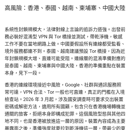
高風險：香港、泰國、越南、柬埔寨、中國大陸
系統性封鎖規模大，法律對線上言論的追訴力道強。出發前
務必裝好混淆型 VPN 與 Tor 橋接並測試，帶乾淨機，敏感
工作不要在當地網路上做。中國要假設所有連線都受監看、
境外服務都連不到。泰國、越南建議預設 Tor 橋接，因為近
年封鎖規模大增、直連可能受阻。連線層的混淆準備對應的
是泰國、越南、柬埔寨與中國大陸，香港的準備重點在裝置
本身，見下一段。
香港的連線環境接近中風險，Google、社群與通訊服務照
常可達，VPN 合法、Tor 一般也可直連，真正的門檻在入境
檢查站。2026 年 3 月起，涉及國安調查時可要求交出裝置
密碼或解密方法，適用所有國籍，包含只在香港機場轉機並
通關的旅客，拒絕本身即構成犯罪。這個風險型態與其他四
地不同，也是香港被放進這一層的原因。裝置內容成為主要
暴露面之後，準備強度就要拉到乾淨機這一層，帶最少的東