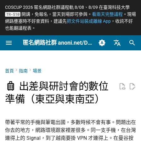
COSCUP 2026 匿名網路社群議程軌 8/08、8/09 在臺灣科技大學
開講，免報名，當天到場即可參與。
看兩天完整議程
。現場
TR-510
正
網路壅塞時不好查資料，建議先
把文件站裝成離線 App
，收訊不好
也能翻議程表。
在
匿名網路社群 anoni.net/Docs
如何讀這張表
網路政變 - InterSecLab
開始參與
網路自由為什麼重要
什麼是匿名網路？
端對端加密如何運作
OONI 網站檢測清單
軟體更新日誌
COSCUP 2026 公開徵稿
持續關注
2026
OONI
摘要
摘要與主要發現
Tor 更新日誌
如何參與與認領主題
社群自架服務
2026 年度路線圖
籌備：匿名網路工作坊
初
2025/08
始
臺灣正體（zh-TW）
東亞與東南亞網路監控對照表
MADLink - InterSecLab
封存
動手實作
匿名、隱私、假名、機密
什麼是 Tor
後量子密碼概觀
ASN 自治網路觀測資料分
COSCUP 2026 匿名網路社
緊急求救
2025
Relay
主要發現
Geedge 供應鏈深入解析
Tails 更新日誌
自我技能評估表
專案研究預先準備
個人隱私指引研究專題
性的差別
析
群議程軌
（三代 TSG 硬體）
化
簡體中文（zh-CN）
首頁
指南
場景
出發前的通用準備（每個地點
文章類型
推動主題
Tor Browser 進階設定
去中心化網站發布
Tails
引言
Arti 更新日誌
貢獻者百科
中文化與文件翻譯
Tor Relay 校園建立研
搜
English (en-US)
都適用）
威脅模型如何建立
Tor Relays 觀測點
匿名網路工作坊 2025/08
EtherFabric 與 ADLINK
題
出差與研討會的數位
角色和回應
Tor Snowflake
零知識身分驗證與支付
Tor
方法論
OONI 更新日誌
BECOME_ANONI
為什麼我們用「正體中
尋
準備（東亞與東南亞）
依風險分層的加碼準備
籌備頁面
Metadata 是什麼，為什麼
台灣個資法 2025 修法
文」而非「繁體中文」
匿名支付研究專題
引
重要
結論
OnionShare
常被誤認為匿名的網路
公告
產品與服務
Tor Project 生態與對接
擎
低風險：台灣（基準）、日
台灣 VASP 法 2026
如何搭建 Tor Relay
本、南韓
社群平台怎麼收集你的資
附錄（凌華科技與經濟
VPN 的風險與選擇
技術
Geedge 的運營與客戶
治理章程
帶著平常的手機與筆電出國，多數時候不會有事。問題出在
料
完整聲明）
揭弊者保護法的技術觀察
如何搭建 Tor WebTunne
你去的地方，網路環境跟家裡差很多。同一支手機，在台灣
中風險：菲律賓、馬來西
橋接
加密 DNS 怎麼選、怎麼確
文章
封鎖網路隱私與規避工
連得上的 Signal，到了越南要掛 VPN 才連得上。在曼谷按