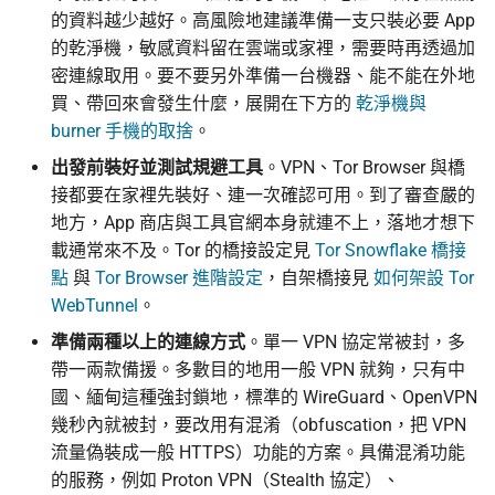
的資料越少越好。高風險地建議準備一支只裝必要 App
的乾淨機，敏感資料留在雲端或家裡，需要時再透過加
密連線取用。要不要另外準備一台機器、能不能在外地
買、帶回來會發生什麼，展開在下方的
乾淨機與
burner 手機的取捨
。
出發前裝好並測試規避工具
。VPN、Tor Browser 與橋
接都要在家裡先裝好、連一次確認可用。到了審查嚴的
地方，App 商店與工具官網本身就連不上，落地才想下
載通常來不及。Tor 的橋接設定見
Tor Snowflake 橋接
點
與
Tor Browser 進階設定
，自架橋接見
如何架設 Tor
WebTunnel
。
準備兩種以上的連線方式
。單一 VPN 協定常被封，多
帶一兩款備援。多數目的地用一般 VPN 就夠，只有中
國、緬甸這種強封鎖地，標準的 WireGuard、OpenVPN
幾秒內就被封，要改用有混淆（obfuscation，把 VPN
流量偽裝成一般 HTTPS）功能的方案。具備混淆功能
的服務，例如 Proton VPN（Stealth 協定）、