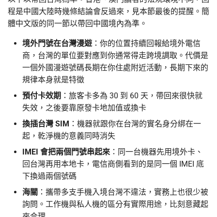
程是中國大陸時幾條結論會反過來，見本節最後的提醒。簡
體中文版的同一節以帶回中國境內為準。
境外門號在台灣漫遊
：你的位置持續回報給境外電信
商，台灣的單位要對應到你通常得走跨境調取。代價是
一個外國漫遊號碼長期在你住處附近活動，長期下來的
規律本身就是特徵
預付卡效期
：旅客卡多為 30 到 60 天，帶回來很快就
失效，之後要靠原發卡地加值或換卡
換插台灣 SIM
：機器就跟你在台灣的實名身分綁在一
起，乾淨機的意義同時消失
IMEI 會把兩個門號串起來
：同一台機器先用境外卡、
回台灣再用本地卡，電信商側看到的是同一個 IMEI 底
下換過兩個號碼
海關
：攜帶多支手機入境台灣不違法，實務上也很少被
詢問。工作機與私人機的區分有實際用途，比刻意藏起
來合理