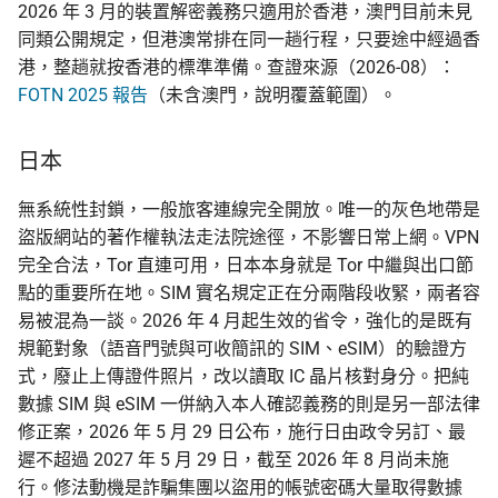
2026 年 3 月的裝置解密義務只適用於香港，澳門目前未見
同類公開規定，但港澳常排在同一趟行程，只要途中經過香
港，整趟就按香港的標準準備。查證來源（2026-08）：
FOTN 2025 報告
（未含澳門，說明覆蓋範圍）。
日本
無系統性封鎖，一般旅客連線完全開放。唯一的灰色地帶是
盜版網站的著作權執法走法院途徑，不影響日常上網。VPN
完全合法，Tor 直連可用，日本本身就是 Tor 中繼與出口節
點的重要所在地。SIM 實名規定正在分兩階段收緊，兩者容
易被混為一談。2026 年 4 月起生效的省令，強化的是既有
規範對象（語音門號與可收簡訊的 SIM、eSIM）的驗證方
式，廢止上傳證件照片，改以讀取 IC 晶片核對身分。把純
數據 SIM 與 eSIM 一併納入本人確認義務的則是另一部法律
修正案，2026 年 5 月 29 日公布，施行日由政令另訂、最
遲不超過 2027 年 5 月 29 日，截至 2026 年 8 月尚未施
行。修法動機是詐騙集團以盜用的帳號密碼大量取得數據