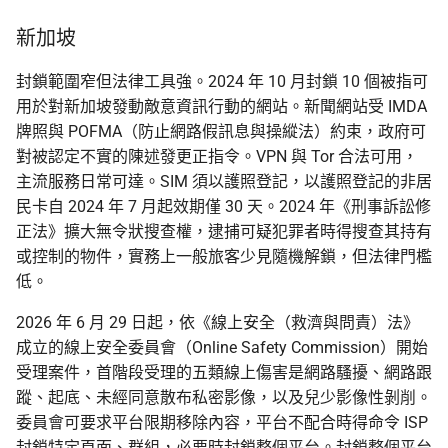
新加坡
封鎖範圍窄但法律工具強。2024 年 10 月封鎖 10 個被指可
用於對新加坡發動敵意資訊行動的網站。新聞網站受 IMDA
牌照與 POFMA（防止網路假訊息與操縱法）約束，政府可
對被認定不實的陳述發更正指令。VPN 與 Tor 合法可用，
主流服務日常可達。SIM 須以護照登記，以護照登記的非居
民卡自 2024 年 7 月起效期僅 30 天。2024 年《刑事訴訟修
正法》擴大無令狀搜查權，逮捕可疑犯罪者時得搜查其持有
或控制的物件，實務上一般旅客少見隨機解鎖，但法律門檻
低。
2026 年 6 月 29 日起，依《線上安全（救濟與問責）法》
成立的線上安全委員會（Online Safety Commission）開始
受理案件，首階段受理的五類線上傷害是網路騷擾、網路跟
蹤、起底、未經同意散布私密影像，以及兒少影像性剝削。
委員會可要求平台限期移除內容，平台不配合時得命令 ISP
封鎖特定頁面、群組，必要時封鎖整個平台。封鎖整個平台