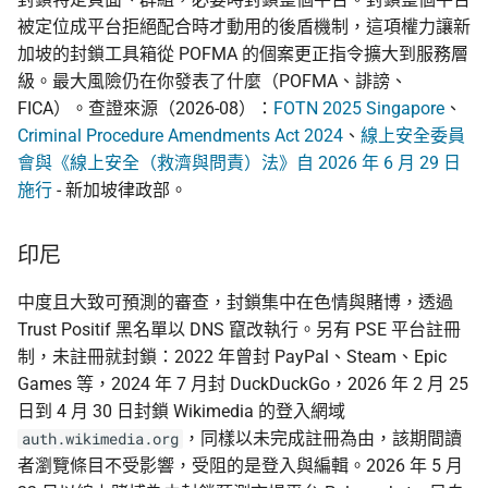
被定位成平台拒絕配合時才動用的後盾機制，這項權力讓新
加坡的封鎖工具箱從 POFMA 的個案更正指令擴大到服務層
級。最大風險仍在你發表了什麼（POFMA、誹謗、
FICA）。查證來源（2026-08）：
FOTN 2025 Singapore
、
Criminal Procedure Amendments Act 2024
、
線上安全委員
會與《線上安全（救濟與問責）法》自 2026 年 6 月 29 日
施行
- 新加坡律政部。
印尼
中度且大致可預測的審查，封鎖集中在色情與賭博，透過
Trust Positif 黑名單以 DNS 竄改執行。另有 PSE 平台註冊
制，未註冊就封鎖：2022 年曾封 PayPal、Steam、Epic
Games 等，2024 年 7 月封 DuckDuckGo，2026 年 2 月 25
日到 4 月 30 日封鎖 Wikimedia 的登入網域
，同樣以未完成註冊為由，該期間讀
auth.wikimedia.org
者瀏覽條目不受影響，受阻的是登入與編輯。2026 年 5 月