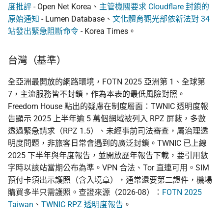
度批評
- Open Net Korea、
主管機關要求 Cloudflare 封鎖的
原始通知
- Lumen Database、
文化體育觀光部依新法對 34
站發出緊急阻斷命令
- Korea Times。
台灣（基準）
全亞洲最開放的網路環境，FOTN 2025 亞洲第 1、全球第
7，主流服務皆不封鎖，作為本表的最低風險對照。
Freedom House 點出的疑慮在制度層面：TWNIC 透明度報
告顯示 2025 上半年逾 5 萬個網域被列入 RPZ 屏蔽，多數
透過緊急請求（RPZ 1.5）、未經事前司法審查，屬治理透
明度問題，非旅客日常會遇到的廣泛封鎖。TWNIC 已上線
2025 下半年與年度報告，並開放歷年報告下載，要引用數
字時以該站當期公布為準。VPN 合法、Tor 直連可用。SIM
預付卡須出示護照（含入境章），通常還要第二證件，機場
購買多半只需護照。查證來源（2026-08）：
FOTN 2025
Taiwan
、
TWNIC RPZ 透明度報告
。