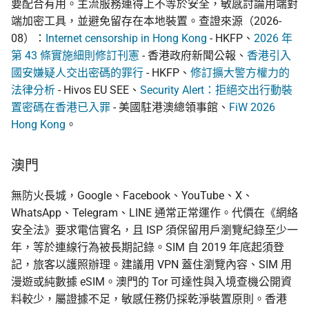
要配合有用。主流服務連得上不等於安全，敏感討論用端對
端加密工具，並避免留存在本地裝置。查證來源（2026-
08）：
Internet censorship in Hong Kong
- HKFP、
2026 年
第 43 條實施細則修訂刊憲
- 香港政府新聞公報、
香港引入
國安嫌疑人交出密碼的罪行
- HKFP、
修訂擴大警方權力的
法律分析
- Hivos EU SEE、
Security Alert：拒絕交出行動裝
置密碼在香港已入罪
- 美國駐港澳總領事館、
FiW 2026
Hong Kong
。
澳門
無防火長城，Google、Facebook、YouTube、X、
WhatsApp、Telegram、LINE 通常正常運作。代價在《網絡
安全法》要求電信實名，且 ISP 須保留用戶瀏覽紀錄至少一
年，等於連線行為被長期記錄。SIM 自 2019 年底起須登
記，旅客以護照辦理。建議用 VPN 蓋住瀏覽內容、SIM 用
漫遊或純數據 eSIM。澳門的 Tor 可達性與入境查機公開資
料較少，屬證據不足，敏感任務仍採乾淨裝置原則。香港