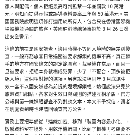
家人與配偶。個人拒絕最高可判監禁一年並罰款 10 萬港
元，明知而提供虛假或誤導資料最高三年與 50 萬港元。美
國國務院說明這項修訂適用於所有人，包含只在香港國際機
場轉機並通關的旅客，美國駐港澳總領事館於 3 月 26 日發
出安全警示。
這條的前提是國安調查，適用時機不等同入境時的無差別搜
查，一般商務旅客日常過關被要求解鎖的機率不高。真正棘
手的地方在國安條文的認定範圍寬、裁量權在當局，而且一
旦被要求，拒絕本身就構成犯罪，少了「不配合、頂多被拒
絕入境」這個相對輕的選項。另有說法稱同年 3 月底還生
效一套不以國安嫌疑為前提的邊境解鎖權，這個說法只見於
旅遊資訊網站，各家對生效日與罰則的描述互相矛盾，官方
公報與第一線媒體都查不到對應文本，本文不予採信，讀者
在別處看到時也建議回頭查官方公告。
實務上要把準備從「連線加密」移到「裝置內容最小化」，
敏感資料留在境外、用乾淨機過關，比到了櫃檯再考慮要不