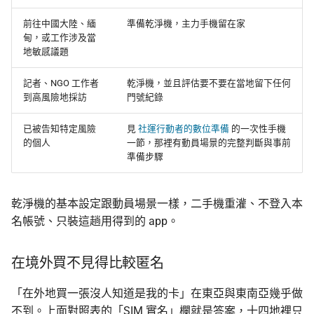
前往中國大陸、緬
準備乾淨機，主力手機留在家
甸，或工作涉及當
地敏感議題
記者、NGO 工作者
乾淨機，並且評估要不要在當地留下任何
到高風險地採訪
門號紀錄
已被告知特定風險
見
社運行動者的數位準備
的一次性手機
的個人
一節，那裡有動員場景的完整判斷與事前
準備步驟
乾淨機的基本設定跟動員場景一樣，二手機重灌、不登入本
名帳號、只裝這趟用得到的 app。
在境外買不見得比較匿名
「在外地買一張沒人知道是我的卡」在東亞與東南亞幾乎做
不到。上面對照表的「SIM 實名」欄就是答案，十四地裡只