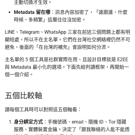
主動切換才生效。
Metadata 留在哪
：訊息內容加密了，「誰跟誰、什麼
上傳機敏資訊流程
時候、多頻繁」這層往往沒加密。
幫忙 pin 文件站的 IPFS
LINE、Telegram、WhatsApp 三家在前述三個問題上都有明
像
顯短處，所以不在主名單。它們在台灣社交網絡裡仍然不可
避免，後面的「在台灣的補充」會說明如何分流。
品牌素材
主名單的 5 個工具是社群實際在用、且設計目標就是 E2EE
與 Metadata 最小化的選項。下面先給判讀框架，再開始一
個一個介紹。
五個比較軸
讀每個工具時可以對照這五個軸看：
身分綁定方式
：手機號碼、email、隨機 ID、Tor 隱藏
服務、實體裝置金鑰。決定了「跟我聯絡的人能不能透