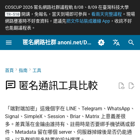
COSCUP 2026 匿名網路社群議程軌 8/08、8/09 在臺灣科技大學
開講，免報名，當天到場即可參與。
看兩天完整議程
。現場
TR-510
正
網路壅塞時不好查資料，建議先
把文件站裝成離線 App
，收訊不好
也能翻議程表。
在
匿名網路社群 anoni.net/Docs
為什麼要分開比較這些工具
網路政變 - InterSecLab
開始參與
網路自由為什麼重要
一般人平常該做到什麼
端對端加密如何運作
OONI 網站檢測清單
軟體更新日誌
COSCUP 2026 公開徵稿
持續關注
2026
OONI
摘要
摘要與主要發現
Tor 更新日誌
如何參與與認領主題
社群自架服務
2026 年度路線圖
籌備：匿名網路工作坊
初
2025/08
始
臺灣正體（zh-TW）
五個比較軸
MADLink - InterSecLab
封存
動手實作
匿名、隱私、假名、機密
記者保護消息來源
後量子密碼概觀
ASN 自治網路觀測資料分
COSCUP 2026 匿名網路社
緊急求救
2025
Relay
主要發現
Geedge 供應鏈深入解析
Tails 更新日誌
自我技能評估表
專案研究預先準備
個人隱私指引研究專題
性的差別
析
群議程軌
（三代 TSG 硬體）
化
簡體中文（zh-CN）
首頁
指南
工具
軸度速查表
文章類型
推動主題
社運行動者的數位準備
去中心化網站發布
Tails
引言
Arti 更新日誌
貢獻者百科
中文化與文件翻譯
Tor Relay 校園建立研
搜
English (en-US)
威脅模型如何建立
Tor Relays 觀測點
匿名網路工作坊 2025/08
EtherFabric 與 ADLINK
題
匿名通訊工具比較
角色和回應
Signal
LGBTQ+ 與性少數的匿名
零知識身分驗證與支付
Tor
方法論
OONI 更新日誌
BECOME_ANONI
為什麼我們用「正體中
尋
籌備頁面
Metadata 是什麼，為什麼
社交
台灣個資法 2025 修法
文」而非「繁體中文」
匿名支付研究專題
引
重要
結論
SimpleX
常被誤認為匿名的網路
公告
產品與服務
Tor Project 生態與對接
「端對端加密」這幾個字在 LINE、Telegram、WhatsApp、
擎
家暴受害者的數位準備
台灣 VASP 法 2026
如何搭建 Tor Relay
Signal、SimpleX、Session、Briar、Matrix 上意義差很
社群平台怎麼收集你的資
附錄（凌華科技與經濟
Session
技術
Geedge 的運營與客戶
治理章程
多。差異落在金鑰由誰持有、註冊時是否要綁手機號碼或郵
料
完整聲明）
選舉觀察員的自保
揭弊者保護法的技術觀察
如何搭建 Tor WebTunne
件、Metadata 留在哪個 server、伺服器掉線後是否仍能通
橋接
Briar
文章
封鎖網路隱私與規避工
訊，以及群組與多裝置的設計選擇。