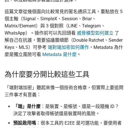
監控現在做得到什麼
編輯觀察：台灣的後續
倡議組織的匿名捐款管道
應
校園 Tor Relay 提案範
Matrix / Element
更新
結論、反思與未來步驟
這篇文章從幾個面向比較常見的匿名通訊工具，重點放在 5
怎麼維持多個網路身分
在中國大陸的公開平台傳
反擊作為服務的數位威
個主軸（Signal、SimpleX、Session、Briar、
播資訊
主義
校園 Tor Relay 架設 SO
不在主名單的工具
活動
Matrix/Element）與 3 個對照（LINE、Telegram、
為什麼匿名支付重要
WhatsApp）。操作前可以先回頭看
威脅模型如何建立
了
出差與研討會的數位準備
校園 Tor Relay：給校
LINE
社群
解自己在抗誰，需要協議層細節（Double Ratchet、Sender
（東亞與東南亞）
法務的 FAQ
Keys、MLS）可參考
端對端加密如何運作
，Metadata 為什
Telegram
翻譯文章
麼是獨立風險可看
Metadata 是什麼
。
出國前數位安全：用 AI 自
onionoo MCP：Tor 中
助產生目的地概況
點查詢服務
WhatsApp
觀察
為什麼要分開比較這些工具
ASN 觀測資料擷取與分
在台灣與香港的補充
隱私
「端對端加密」聽起來像一個技術合格章，但實際上要追問
OONI 測量資料結構導覽
常見問題
三件事才有意義：
OONI 怎麼判定一個網
「端」是什麼
：是裝置、是帳號、還是一段隨機 ID？
一同瞭解
封鎖
決定了攻擊者取得帳號還是裝置時的風險。
下一步可參與的專案
預設啟用嗎
：很多工具的 E2EE 是可選功能，要使用者
OONI 測項速查表