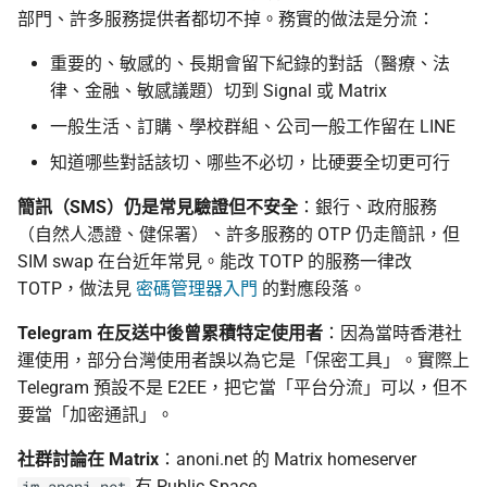
部門、許多服務提供者都切不掉。務實的做法是分流：
重要的、敏感的、長期會留下紀錄的對話（醫療、法
律、金融、敏感議題）切到 Signal 或 Matrix
一般生活、訂購、學校群組、公司一般工作留在 LINE
知道哪些對話該切、哪些不必切，比硬要全切更可行
簡訊（SMS）仍是常見驗證但不安全
：銀行、政府服務
（自然人憑證、健保署）、許多服務的 OTP 仍走簡訊，但
SIM swap 在台近年常見。能改 TOTP 的服務一律改
TOTP，做法見
密碼管理器入門
的對應段落。
Telegram 在反送中後曾累積特定使用者
：因為當時香港社
運使用，部分台灣使用者誤以為它是「保密工具」。實際上
Telegram 預設不是 E2EE，把它當「平台分流」可以，但不
要當「加密通訊」。
社群討論在 Matrix
：anoni.net 的 Matrix homeserver
有 Public Space