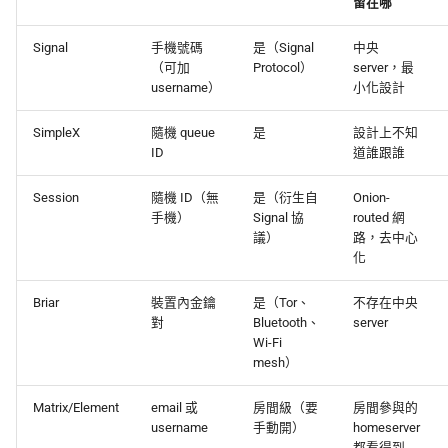
留在哪
Signal
手機號碼
是（Signal
中央
（可加
Protocol）
server，最
username）
小化設計
SimpleX
隨機 queue
是
設計上不知
ID
道誰跟誰
Session
隨機 ID（無
是（衍生自
Onion-
手機）
Signal 協
routed 網
議）
路，去中心
化
Briar
裝置內金鑰
是（Tor、
不存在中央
對
Bluetooth、
server
Wi-Fi
mesh）
Matrix/Element
email 或
房間級（要
房間參與的
username
手動開）
homeserver
都看得到