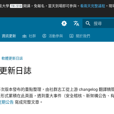
科技大學
開講，免報名，當天到場即可參與。
看兩天完整議程
。現
TR-510
正在初始化搜
臺灣正體（zh-TW）
資訊更新
社群
活動參與
關於我們
簡體中文（zh-CN）
English (en-US)
軟體更新日誌
更新日誌
次版本發布的重點整理，由社群志工從上游 changelog 翻譯
目形式累積在此頁面，遇到重大事件（安全稽核、新架構公告、
近期公告
寫成完整文章。