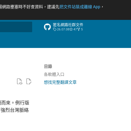
場網路壅塞時不好查資料，建議先
把文件站裝成離線 App
，
匿名網路社群文件
26.07.08
47
5
尋引擎
目錄
各軟體入口
想找完整翻譯文章
精簡而來。例行版
有強烈台灣脈絡