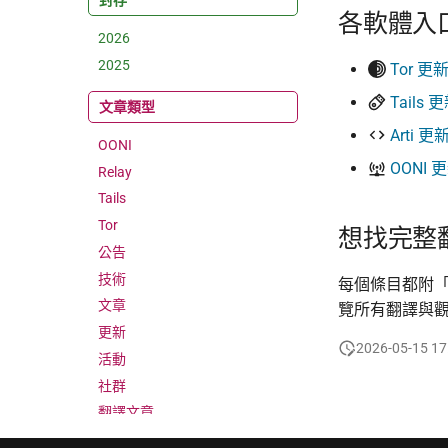
封存
各軟體入
2026
2025
Tor 更
Tails
文章類型
Arti 
OONI
OONI
Relay
Tails
Tor
想找完整
公告
技術
每個條目都附
文章
覽所有翻譯與
更新
2026-05-15 17
活動
社群
翻譯文章
觀察