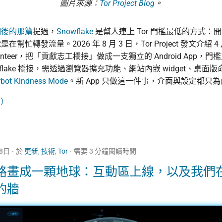
圖片來源：
Tor Project Blog
。
網後的那篇
提過，
Snowflake
是幫人連上 Tor 門檻最低的方式：
幫忙轉發流量。2026 年 8 月 3 日，Tor Project 發文介紹 
 Volunteer，把「貢獻志工橋接」做成一支獨立的 Android App
wflake 橋接，需透過瀏覽器擴充功能、網站內嵌 widget、桌面
rbot Kindness Mode
。新 App 只做這一件事，介面與設定都只
→）
28日
於
更新
,
技術
,
Tor
需要 3 分鐘閱讀時間
路畫成一顆地球：互動區上線，以及我們
的牆