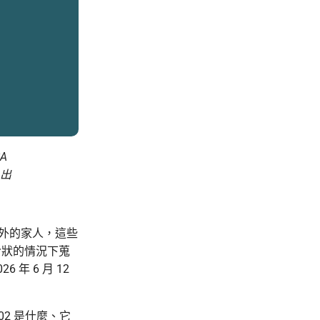
SA
出
絡海外的家人，這些
令狀的情況下蒐
 年 6 月 12
02 是什麼、它