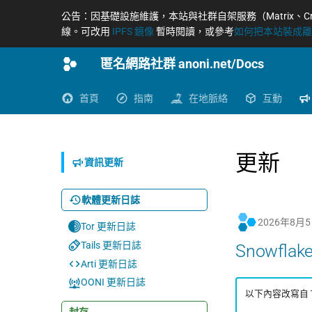
公告：因基礎設施維護，本站與社群自架服務（Matrix、Cryptpad、
線。可改用
IPFS 鏡像
暫時閱讀，或參考
如何把本站裝成離線
匿名網路社群 anoni.net/Docs
首頁
指南
在地脈絡
互動
更新
資訊更新
軟體更新日誌
2026年8月
Tor 更新日誌
Tails 更新日誌
Snowfla
Arti 更新日誌
OONI 更新日誌
以下內容改寫自 Tor