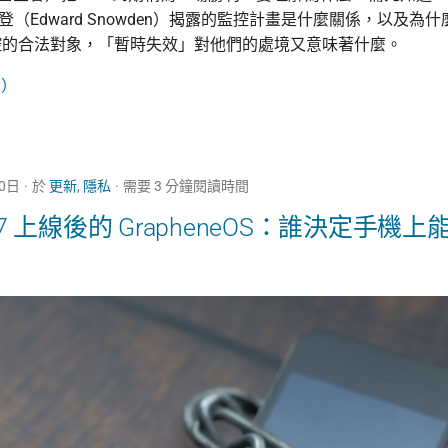
史諾登（Edward Snowden）揭露的監控計畫是什麼關係，以及
控的合法對象，「暫時失效」對他們的處境又意味著什麼。
→）
20日
於
更新
,
隱私
需要 3 分鐘閱讀時間
d 17 上線後的 GrapheneOS：誰決定手機