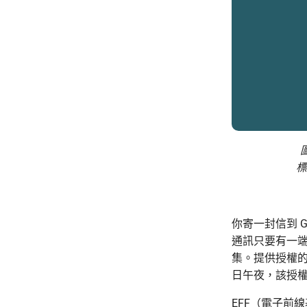
圖
標
你寄一封信到 Gm
通訊只要有一
集。提供授權的法律
日午夜，該授
EFF（電子前線