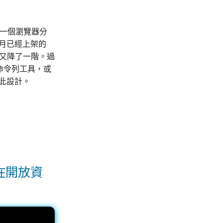
開一個瀏覽器分
4 月已經上架的
，門檻又降了一階。過
版命令列工具，或
為此設計。
在開放資