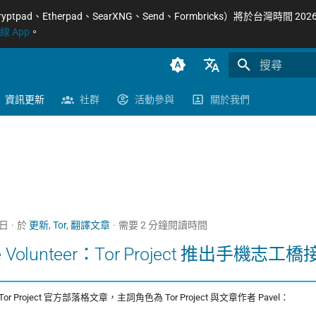
Etherpad、SearXNG、Send、Formbricks）將於台灣時間 2026/8
 App
。
正在初始化搜
臺灣正體（zh-TW）
資訊更新
社群
活動參與
關於我們
簡體中文（zh-CN）
English (en-US)
5日
於
更新
,
Tor
,
翻譯文章
需要 2 分鐘閱讀時間
ke Volunteer：Tor Project 推出手機志工橋接
 Project 官方部落格文章，主詞角色為 Tor Project 與文章作者 Pavel：