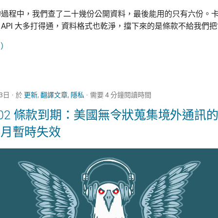
的過程中，我們查了二十幾份公開資料，最後能用的只有六份。
API 大多打得通，資料格式也乾淨，擋下來的是條款不給我們
→）
23日
於
更新
,
翻譯文章
,
隱私
需要 4 分鐘閱讀時間
A 702 條款到期：美國無令狀蒐集境外通訊
 6 月暫時失效