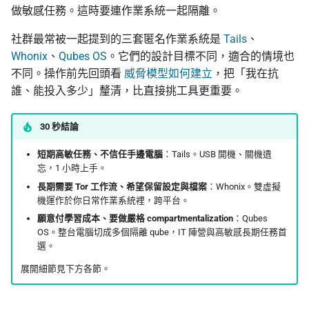
監控現在做得到什麼
編輯觀察：台灣的後續
倡議組織的匿名捐款管道
做敏感任務。這時要連作業系統一起隔離。
應
校園 Tor Relay 提案範
在台灣的補充
更新
結論、反思與未來步驟
怎麼維持多個網路身分
在中國大陸的公開平台傳
反擊作為服務的數位威
社群最常被一起提到的三套匿名作業系統是
Tails
、
播資訊
主義
校園 Tor Relay 架設 SO
常見問題
活動
Whonix
、
Qubes OS
。它們的設計目標不同，適合的情境也
為什麼匿名支付重要
不同。操作前先回頭看
威脅模型如何建立
，把「我在抗
出差與研討會的數位準備
校園 Tor Relay：給校
接下來
社群
誰、能投入多少」釐清，比直接挑工具更重要。
（東亞與東南亞）
法務的 FAQ
一同瞭解
翻譯文章
30 秒結論
出國前數位安全：用 AI 自
onionoo MCP：Tor 中
助產生目的地概況
點查詢服務
短期高敏任務、不信任手邊電腦
：Tails。USB 開機、關機遺
下一步可參與的專案
觀察
忘，1 小時上手。
長期需要 Tor 工作流、希望保留設定與檔案
：Whonix。雙虛擬
ASN 觀測資料擷取與分
隱私
機運作於你日常作業系統裡，跨平台。
願意付學習成本、要做嚴格 compartmentalization
：Qubes
OONI 測量資料結構導覽
OS。整台電腦切成多個隔離 qube，IT 陣營與高敏感長期任務首
選。
OONI 怎麼判定一個網
展開細節見下方各節。
封鎖
OONI 測項速查表