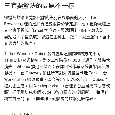
三套要解決的問題不一樣
上傳機敏資訊流程
整機隔離跟瀏覽器隔離的差別在攻擊面的大小。Tor
Browser 處理的是網頁連線跟身分綁定那一層，但你電腦上
幫忙 pin 文件站的 IPFS
像
其他應用程式（Email 客戶端、雲端硬碟、IDE、輸入法、
剪貼簿、字型快取）都還在主機上，跟 Tor 流量並行，留下
品牌素材
交叉識別的機會。
Tails、Whonix、Qubes 各自處理這個問題的方向不同。
Tails 走拋棄式路線，整次工作階段在 USB 上運作，關機就
消失。Whonix 換另一條路：在你日常作業系統裡架兩台虛
擬機，一台 Gateway 鎖住所有對外流量強制走 Tor，一台
Workstation 給你做事，整套設定可以持久保留。Qubes 則
拉到更上層，用 Xen hypervisor（管理多台虛擬機的底層軟
體）把電腦切成多個 qube（各自獨立的虛擬機），每個任
務在自己的 qube 裡運作，硬體層的攻擊更難跨界。