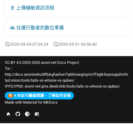
上傳機敏資訊流程
社運行動者的數位準備
2026-08-04 07:06:34
2026-05-01 06:56:40
CC-BY 4.0 2023-2026 anoni.net Docs Project
Tor：
http://docs.anoninetru5tflukgfaehun7q6khowgmymcff3gtk5oyesqazhmfx
tyd.onion/tools/tails-vs-whonix-vs-qubes/
IPFS/IPNS:
anoni-net.ipns.dweb.link/tools/tails-vs-whonix-vs-qubes/
本站可離線閱讀，了解如何安裝
Made with
Material for MkDocs