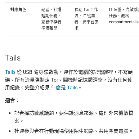
對應角色
記者、社運
長期 Tor 工作
IT 陣營、高敏
短期任務、
流、IT 從業
任務、嚴格
家暴倖存者
者、跨平台需
compartmentaliz
準備離開
求
Tails
Tails
從 USB 隨身碟啟動，運作於電腦的記憶體裡，不寫硬
碟。所有流量強制走 Tor。關機時記憶體清空，沒有任何使
用紀錄。完整介紹見
什麼是 Tails
。
適合
：
記者採訪敏感議題，要保護消息來源、處理外來機敏檔
案。
社運參與者在行動現場使用陌生網路、共用空間電腦。