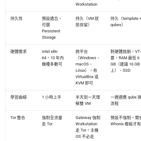
Workstation
持久性
預設遺忘，
持久（VM 狀
持久（template 
可選
態保留）
qubes）
Persistent
Storage
硬體需求
Intel x86-
跨平台
對硬體挑剔，VT-
64，10 年內
（Windows、
要、RAM 最低 6
機種多數可
macOS、
GB（建議 16 GB
Linux），有
上）、SSD
VirtualBox 或
KVM 即可
學習曲線
1 小時上手
半天到一天理
一週適應 qube 
解雙 VM
流程
Tor 整合
強制全流量
Gateway 強制
預設不強制，需
走 Tor
Workstation
Whonix 模板才有 
走 Tor，主機
OS 不必走