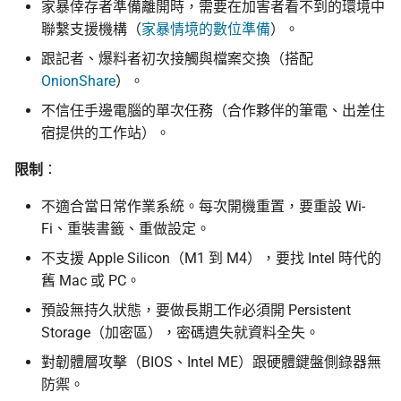
家暴倖存者準備離開時，需要在加害者看不到的環境中
聯繫支援機構（
家暴情境的數位準備
）。
跟記者、爆料者初次接觸與檔案交換（搭配
OnionShare
）。
不信任手邊電腦的單次任務（合作夥伴的筆電、出差住
宿提供的工作站）。
限制
：
不適合當日常作業系統。每次開機重置，要重設 Wi-
Fi、重裝書籤、重做設定。
不支援 Apple Silicon（M1 到 M4），要找 Intel 時代的
舊 Mac 或 PC。
預設無持久狀態，要做長期工作必須開 Persistent
Storage（加密區），密碼遺失就資料全失。
對韌體層攻擊（BIOS、Intel ME）跟硬體鍵盤側錄器無
防禦。