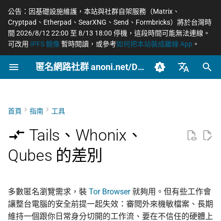
公告：因基礎設施維護，本站與社群自架服務（Matrix、
Cryptpad、Etherpad、SearXNG、Send、Formbricks）將於台灣時
正
間 2026/8/12 22:00 至 8/13 18:00 停機，這段時間可能無法連線。
可改用
IPFS 鏡像
暫時閱讀，或參考
如何把本站裝成離線 App
。
在
匿名網路社群 anoni.net/Docs
三套要解決的問題不一樣
網路政變 - InterSecLab
開始參與
網路自由為什麼重要
一般人平常該做到什麼
端對端加密如何運作
OONI 網站檢測清單
軟體更新日誌
COSCUP 2026 公開徵稿
持續關注
2026
OONI
摘要
摘要與主要發現
Tor 更新日誌
如何參與與認領主題
社群自架服務
2026 年度路線圖
籌備：匿名網路工作坊
初
2025/08
始
臺灣正體（zh-TW）
五個比較軸
MADLink - InterSecLab
封存
動手實作
匿名、隱私、假名、機密
記者保護消息來源
後量子密碼概觀
ASN 自治網路觀測資料分
COSCUP 2026 匿名網路社
緊急求救
2025
Relay
主要發現
Geedge 供應鏈深入解析
Tails 更新日誌
自我技能評估表
專案研究預先準備
個人隱私指引研究專題
性的差別
析
群議程軌
（三代 TSG 硬體）
化
簡體中文（zh-CN）
首頁
指南
工具
軸度速查表
文章類型
推動主題
社運行動者的數位準備
去中心化網站發布
Tails
引言
Arti 更新日誌
貢獻者百科
中文化與文件翻譯
Tor Relay 校園建立研
搜
English (en-US)
威脅模型如何建立
Tor Relays 觀測點
匿名網路工作坊 2025/08
EtherFabric 與 ADLINK
題
Tails、Whonix、
角色和回應
Tails
LGBTQ+ 與性少數的匿名
零知識身分驗證與支付
Tor
方法論
OONI 更新日誌
BECOME_ANONI
為什麼我們用「正體中
尋
Qubes 的差別
籌備頁面
Metadata 是什麼，為什麼
社交
台灣個資法 2025 修法
文」而非「繁體中文」
匿名支付研究專題
引
重要
結論
Whonix
常被誤認為匿名的網路
公告
產品與服務
Tor Project 生態與對接
擎
家暴受害者的數位準備
台灣 VASP 法 2026
如何搭建 Tor Relay
社群平台怎麼收集你的資
附錄（凌華科技與經濟
Qubes OS
技術
Geedge 的運營與客戶
治理章程
多數匿名瀏覽需求，裝
Tor Browser
就夠用。但有些工作會
料
完整聲明）
選舉觀察員的自保
揭弊者保護法的技術觀察
如何搭建 Tor WebTunne
讓整台電腦的安全前提一起失效：審閱外來機敏檔案、長期
橋接
對應角色做選擇
文章
封鎖網路隱私與規避工
維持一個跟你日常身分切開的工作流、要在不信任的硬體上