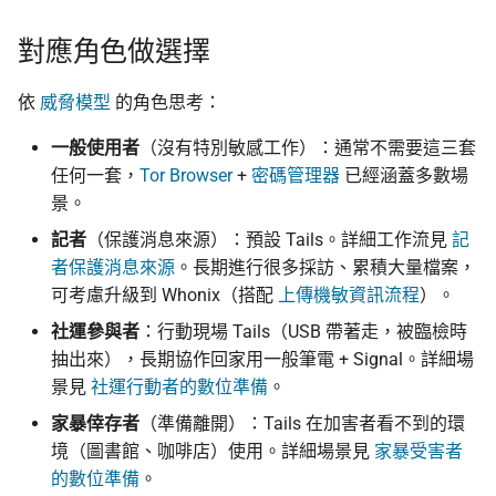
對應角色做選擇
依
威脅模型
的角色思考：
一般使用者
（沒有特別敏感工作）：通常不需要這三套
任何一套，
Tor Browser
+
密碼管理器
已經涵蓋多數場
景。
記者
（保護消息來源）：預設 Tails。詳細工作流見
記
者保護消息來源
。長期進行很多採訪、累積大量檔案，
可考慮升級到 Whonix（搭配
上傳機敏資訊流程
）。
社運參與者
：行動現場 Tails（USB 帶著走，被臨檢時
抽出來），長期協作回家用一般筆電 + Signal。詳細場
景見
社運行動者的數位準備
。
家暴倖存者
（準備離開）：Tails 在加害者看不到的環
境（圖書館、咖啡店）使用。詳細場景見
家暴受害者
的數位準備
。