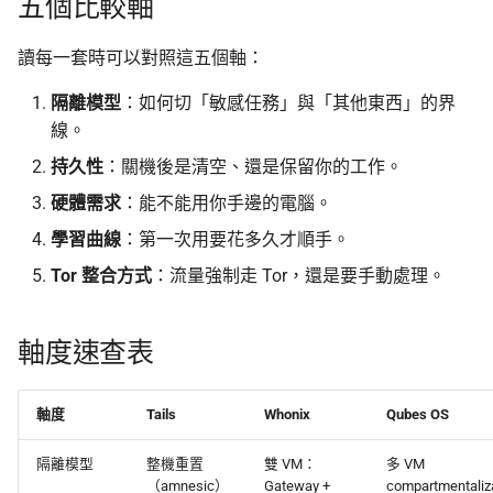
五個比較軸
讀每一套時可以對照這五個軸：
隔離模型
：如何切「敏感任務」與「其他東西」的界
線。
持久性
：關機後是清空、還是保留你的工作。
硬體需求
：能不能用你手邊的電腦。
學習曲線
：第一次用要花多久才順手。
Tor 整合方式
：流量強制走 Tor，還是要手動處理。
軸度速查表
軸度
Tails
Whonix
Qubes OS
隔離模型
整機重置
雙 VM：
多 VM
（amnesic）
Gateway +
compartmentaliz