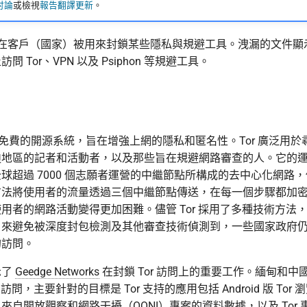
討論
或檢視
報告翻譯更新
。
在客戶（國家）被用來封鎖某些隱私與規避工具。洩漏的文件顯
 Tor、VPN 以及 Psiphon 等規避工具。
一個免費的開源系統，旨在增強上網的隱私和匿名性。Tor 廣泛用
迫地區的記者和活動者，以及那些旨在規避網路審查的人。它的
球超過 7000 個志願者運營的中繼節點所構成的去中心化網路
方法將使用者的流量透過三個中繼節點傳送，在每一個步驟都加
用者的網路活動變得更加困難。儘管 Tor 採用了多種技術方法
，來避免被深度封包檢測及其他審查技術偵測到，一些國家政府
的訪問。
示了
Geedge Networks
在封鎖 Tor 訪問上的重要工作。緬甸和中
的訪問，主要針對的目標是 Tor 支持的應用包括 Android 版 Tor 瀏覽
來自開放觀察和網路干擾（OONI）專案的資料數據，以及 Tor