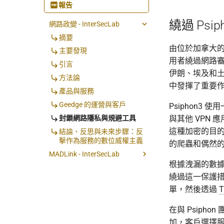
報告
繞過 Psi
網路政變 - InterSecLab
摘要
由位於加拿大的 P
主要發現
用者繞過網路審
引言
伊朗、埃及和土
方法論
中發揮了重要
產品與服務
Geedge 的運營與客戶
Psiphon
與其他 VPN
封鎖網路隱私與規避工具
這種加密的目
結論、反思與未來步驟：反
擊作為服務的數位威權主義
的爬蟲和偶然
MADLink - InterSecLab
根據洩漏的數
摘要與主要發現
繞過這一保護措
Geedge 供應鏈深入解析（三
單，然後透過
代 TSG 硬體）
EtherFabric 與 ADLINK 的角
在與 Psiph
色和回應
加，客戶選擇