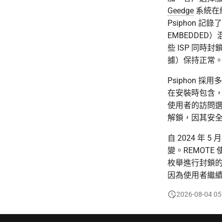
結論
Geedge
系統在緬
附錄（凌華科技與經濟部完
Psiphon 
整聲明）
EMBEDDED
編輯觀察：台灣的後續反應
些 ISP 同
據）保持正常。
Psiphon 
在安裝時包含，
使用者的訪問選擇
解鎖，因其安
自 2024 年 
變。REMOTE
枚舉進行封鎖
因為使用者繼
2026-08-04 05