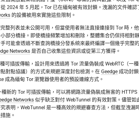
 2024 年 5 月起，Tor 已在緬甸被有效封鎖。洩漏的文件確
works
的設備被用來實施這些限制。
橋接的完整列表並未公開可用，但當使用者無法直接連接到 Tor 時，
一小部分橋接。即使橋接頻繁增加和刪除，整體集合仍保持相對
對手可能會透過不斷查詢橋接分發系統來最終編譯一個幾乎完整
dge Networks
是否自己收集這些資訊或從第三方獲得。
e 是一種可插拔傳輸，設計用來透過將 Tor 流量偽裝成 WebRTC（
的點對點協議）的方式來規避深度封包檢測。在
Geedge
成功封鎖對
lake 成為緬甸 Tor 瀏覽器使用者的預設連線方式。
l 是一種新的 Tor 可插拔傳輸，可以將網路流量偽裝成無害的 HTTP
eedge Networks
似乎缺乏對付 WebTunnel 的有效對策。儘管如此，
究表明，WebTunnel 是一種高效的規避審查方法，但截至洩
鎖措施。