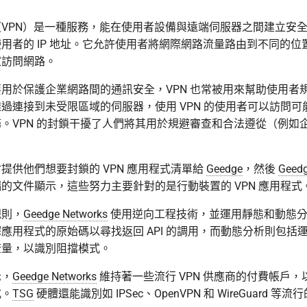
VPN）是一種服務，能在使用者設備與遠端伺服器之間建立安
用者的 IP 地址。它允許使用者將網際網路流量路由到不同的位
家訪問網路。
用於保護企業網路間的通訊安全，VPN 也常被用來幫助使用者
過連接到未受限區域的伺服器，使用 VPN 的使用者可以訪問可
。VPN 的封鎖干擾了人們將其用於規避審查和合法遵從（例如
提供他們想要封鎖的 VPN 應用程式清單給
Geedge
，然後
Geed
的文件顯示，這些努力主要針對的是行動裝置的 VPN 應用程式
規則，
Geedge Networks
使用逆向工程技術，並運用靜態和動態分
應用程式的原始碼以尋找返回 API 的調用，而動態分析則包括
流量，以識別阻擋模式。
示，
Geedge Networks
維持著一些流行 VPN 供應商的付費帳戶
式。
TSG
硬體還能識別如 IPSec、OpenVPN 和 WireGuard 等流