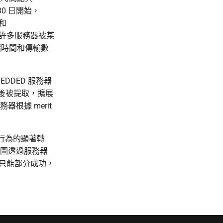
30 日開始，
 和
表示許多服務器被某
續時間和傳輸數
DDED 服務器
接後被提取，擴展
器根據 merit
者行為的顯著轉
與試圖透過服務器
努力只能部分成功，