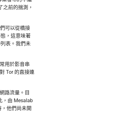
認了之前的揣測，
他們可以從橋接
靜態，這意味著
的列表。我們未
一種常用於影音串
 Tor 的直接連
S 網路流量。目
由 Mesalab
漏時，他們尚未開