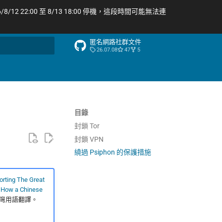
/12 22:00 至 8/13 18:00 停機，這段時間可能無法連
匿名網路社群文件
26.07.08
47
5
尋引擎
目錄
封鎖 Tor
封鎖 VPN
繞過 Psiphon 的保護措施
orting The Great
n How a Chinese
臺灣用語翻譯。