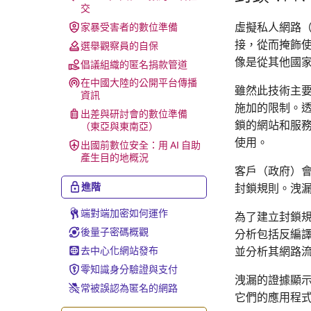
交
虛擬私人網路（
家暴受害者的數位準備
接，從而掩飾使
選舉觀察員的自保
像是從其他國
倡議組織的匿名捐款管道
在中國大陸的公開平台傳播
雖然此技術主要
資訊
施加的限制。透
出差與研討會的數位準備
鎖的網站和服務
（東亞與東南亞）
使用。
出國前數位安全：用 AI 自助
產生目的地概況
客戶（政府）會
進階
封鎖規則。洩漏
端對端加密如何運作
為了建立封鎖
後量子密碼概觀
分析包括反編譯
並分析其網路
去中心化網站發布
零知識身分驗證與支付
洩漏的證據顯
常被誤認為匿名的網路
它們的應用程