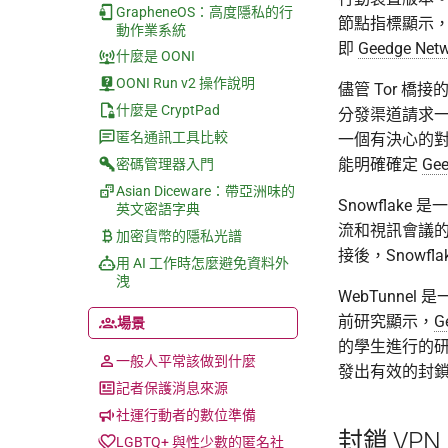
GrapheneOS：高度隱私的行
節點指標顯示，從
動作業系統
即
Geedge Net
什麼是 OONI
OONI Run v2 操作說明
儘管 Tor 
什麼是 CryptPad
分發渠道請求
匿名通訊工具比較
一個有決心的
能明確確定
Gee
密碼管理器入門
Asian Diceware：帶亞洲味的
Snowflak
英文密語字典
流和視訊會議
加密貨幣的隱私光譜
接後，Snowf
用 AI 工作時怎麼避免資料外
洩
WebTunne
前研究顯示，
G
場景
的學生進行的研
一般人平常該做到什麼
發出有效的封
記者保護消息來源
社運行動者的數位準備
封鎖 VPN
LGBTQ+ 與性少數的匿名社