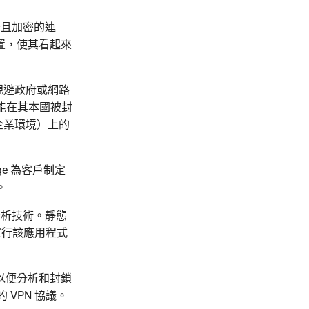
全且加密的連
置，使其看起來
規避政府或網路
能在其本國被封
企業環境）上的
ge
為客戶制定
。
析技術。靜態
運行該應用程式
，以便分析和封鎖
行的 VPN 協議。