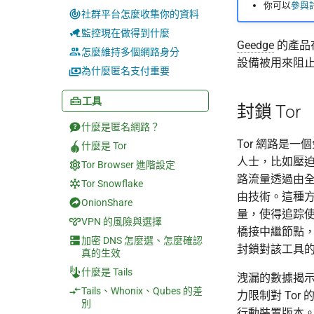
你可以
參與
社群平台怎麼收集你的資料
監控現在做得到什麼
Geedge
的產品
怎麼維持多個網路身分
設備被用來阻止訪問
為什麼匿名支付重要
工具
封鎖 Tor
什麼是匿名網路？
Tor 網路是
什麼是 Tor
人士，比如壓
Tor Browser 進階設定
路流量透過由全
Tor Snowflake
由技術。這種
OnionShare
量，使得追踪使
VPN 的風險與選擇
橋接中繼節點
加密 DNS 怎麼選、怎麼確認
封鎖對該工具
真的生效
什麼是 Tails
洩漏的數據揭
Tails、Whonix、Qubes 的差
力限制對 Tor 
別
行動裝置版本。