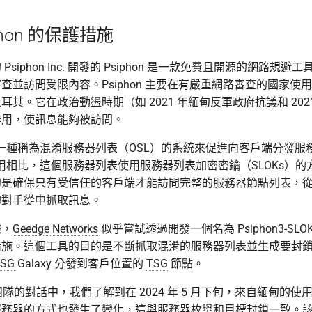
phon 的保護措施
siphon Inc. 開發的 Psiphon 是一款免費且開源的網路規
查並訪問受限內容。Psiphon 主要在有嚴重網路審查的國家使
耳其。它在政治動盪時期（如 2021 年緬甸反軍政府抗議和 202
作用，使訊息能夠被訪問。
3 使用一種稱為混淆服務器列表（OSL）的系統來促進向客戶端分發
 應用相比，這個服務器列表使用服務器列表加密密鑰（SLOKs）
的是確保只有受信任的客戶端才能訪問完整的服務器節點列表，
的對手從中抓取訊息。
據，
Geedge Networks
似乎嘗試透過開發一個名為 Psiphon3-SL
施。這個工具的目的是不斷抓取混淆的服務器列表並生成要封鎖的 
TSG
Galaxy 分發到客戶位置的
TSG
節點。
on 團隊的對話中，我們了解到在 2024 年 5 月下旬，來自緬甸的
服務器的方式也發生了變化，這與服務器枚舉和目標封鎖一致。