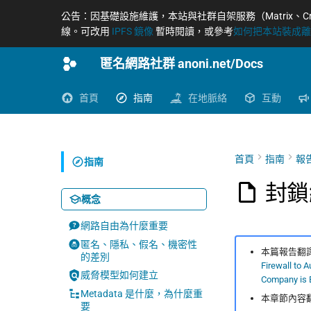
公告：因基礎設施維護，本站與社群自架服務（Matrix、Cryptpad、
線。可改用
IPFS 鏡像
暫時閱讀，或參考
如何把本站裝成離線
匿名網路社群 anoni.net/Docs
首頁
指南
在地脈絡
互動
首頁
指南
報
指南
封鎖
概念
網路自由為什麼重要
匿名、隱私、假名、機密性
本篇報告翻譯
的差別
Firewall to 
威脅模型如何建立
Company is E
Metadata 是什麼，為什麼重
本章節內容
要