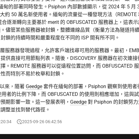
甸的部署同時發生。Psiphon 內部數據顯示，從 2024 年 5 月 
記錄了大約 50 萬名新使用者。緬甸的流量從一種發現方法（REMOTE
）混合逐漸轉向主要基於 merit 的 OBFUSCATED 服務器上，這
時封鎖。儘管某些服務器被封鎖，整體連線品質（衡量方法為隧道持
封鎖的持續時間和嚴重程度在不同的 ISP 間有所不同。
採用多層服務器發現過程，允許客戶端找尋可用的服務器。最初，EMBE
提供直接可用節點列表。隨後，DISCOVERY 服務器在初次連
。REMOTE 服務器可以從遠程位置訪問，而 OBFUSCATED 服務
全性而特別不易於枚舉和封鎖。
5 月以來，隨著
Geedge
套件在緬甸的部署，Psiphon 觀察到使用
 使用者的比例下降，而 OBFUSCATED 的使用則相應增加，這
的預期影響一致。這一發展表明，
Geedge
對 Psiphon 的封鎖
續調整並找到替代路徑。
:20:34
2025-09-26 06:42:56