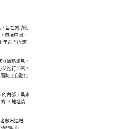
避工具，旨在幫助使
用，包括中國、
1 年古巴抗議）
服務器節點訊息。
的方法進行加密。
從而防止自動化
OK 的內部工具來
IP 地址清
使用者數迅速增
該時間點與