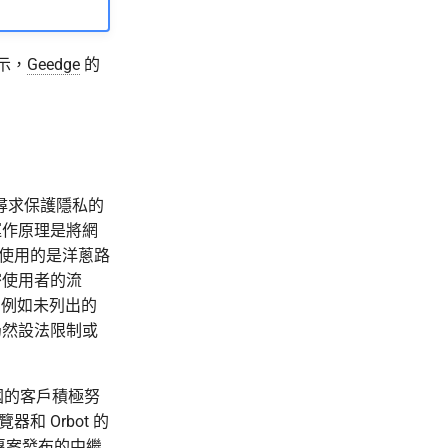
示，
Geedge
的
於尋求保護隱私的
運作原理是將網
，使用的是洋蔥路
密使用者的流
，例如未列出的
仍然設法限制或
國的客戶積極努
器和 Orbot 的
 專案發布的中繼