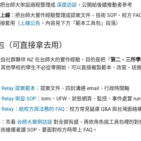
：把台師大架設過程整理成
深度訪談
，公開給後續推動者參考
上線
：把台師大實作經驗整理成提案文件、技術 SOP、校方 FA
接套用（
上線公告
，內容見下方「範本工具包」段落）
包（可直接拿去用）
自社群夥伴 NZ 在台師大的實作經驗，目的是把「
第二、三所學
。其他學校的學生不必從零開始，可以直接複製範本、改寫、送
r Relay 提案範本
：提案文件、四封溝通 email、行政時間軸
 Relay 架設 SOP
：torrc、UFW、狀態網頁、監控、事件處置 runb
r Relay：給校方與法務的 FAQ
：校方常見疑慮 Q&A 與台灣脈絡
序：先看
台師大案例訪談
對全貌有感，再依角色挑工具包裡的對
術維運者讀 SOP、要面對校方時帶上 FAQ。