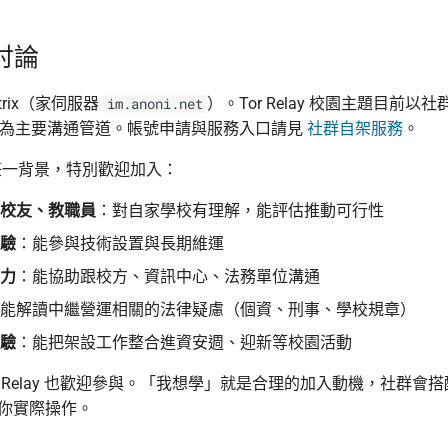
討論
trix（家伺服器
）。Tor Relay 校園主題目前以社群 P
im.anoni.net
om 為主要溝通管道。帳號申請與服務入口請見
社群自架服務
。
任一背景，特別歡迎加入：
校友、教職員
：對自家學校有理解，能評估推動可行性
驗
：能參與技術設置與長期維運
力
：能協助跟校方、資訊中心、法務單位溝通
能解讀中繼營運相關的法律疑慮（個資、刑事、學校規章）
驗
：能把架設工作整合進資安週、迎新等校園活動
r Relay 也歡迎參與。「我想學」就是合理的加入動機，社群會
你實際操作。