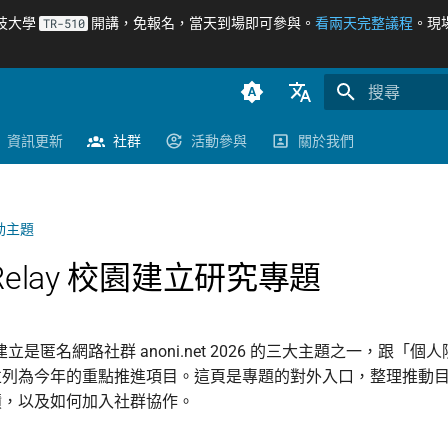
科技大學
開講，免報名，當天到場即可參與。
看兩天完整議程
。現
TR-510
正在初始化搜
臺灣正體（zh-TW）
資訊更新
社群
活動參與
關於我們
簡體中文（zh-CN）
English (en-US)
動主題
 Relay 校園建立研究專題
 校園建立是匿名網路社群 anoni.net 2026 的三大主題之一，跟「
並列為今年的重點推進項目。這頁是專題的對外入口，整理推動
積，以及如何加入社群協作。