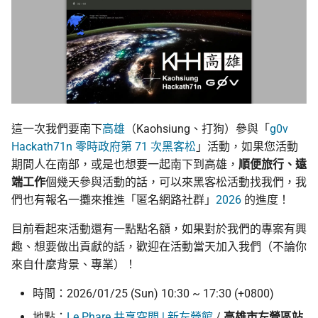
這一次我們要南下
高雄
（Kaohsiung、打狗）參與「
g0v
Hackath71n 零時政府第 71 次黑客松
」活動，如果您活動
期間人在南部，或是也想要一起南下到高雄，
順便旅行、遠
端工作
個幾天參與活動的話，可以來黑客松活動找我們，我
們也有報名一攤來推進「匿名網路社群」
2026
的進度！
目前看起來活動還有一點點名額，如果對於我們的專案有興
趣、想要做出貢獻的話，歡迎在活動當天加入我們（不論你
來自什麼背景、專業）！
時間：2026/01/25 (Sun) 10:30 ~ 17:30 (+0800)
地點：
Le Phare 共享空間 | 新左營館
/
高雄市左營區站