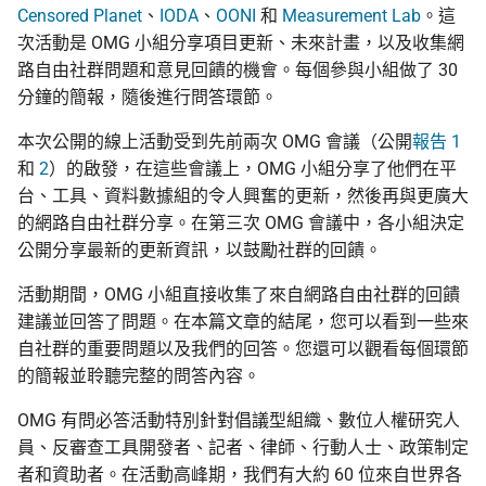
Censored Planet
、
IODA
、
OONI
和
Measurement Lab
。這
次活動是 OMG 小組分享項目更新、未來計畫，以及收集網
路自由社群問題和意見回饋的機會。每個參與小組做了 30
分鐘的簡報，隨後進行問答環節。
本次公開的線上活動受到先前兩次 OMG 會議（公開
報告 1
和
2
）的啟發，在這些會議上，OMG 小組分享了他們在平
台、工具、資料數據組的令人興奮的更新，然後再與更廣大
的網路自由社群分享。在第三次 OMG 會議中，各小組決定
公開分享最新的更新資訊，以鼓勵社群的回饋。
活動期間，OMG 小組直接收集了來自網路自由社群的回饋
建議並回答了問題。在本篇文章的結尾，您可以看到一些來
自社群的重要問題以及我們的回答。您還可以觀看每個環節
的簡報並聆聽完整的問答內容。
OMG 有問必答活動特別針對倡議型組織、數位人權研究人
員、反審查工具開發者、記者、律師、行動人士、政策制定
者和資助者。在活動高峰期，我們有大約 60 位來自世界各