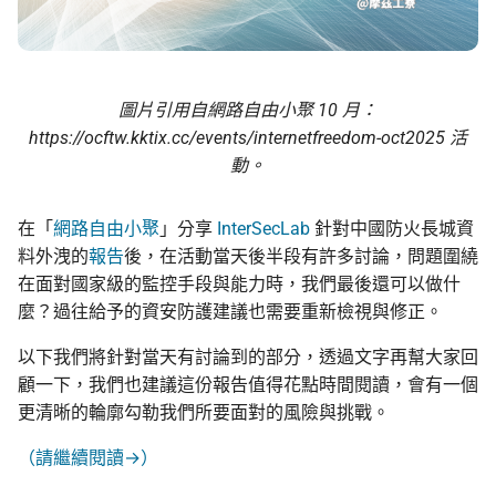
圖片引用自網路自由小聚 10 月：
https://ocftw.kktix.cc/events/internetfreedom-oct2025 活
動。
在「
網路自由小聚
」分享
InterSecLab
針對中國防火長城資
料外洩的
報告
後，在活動當天後半段有許多討論，問題圍繞
在面對國家級的監控手段與能力時，我們最後還可以做什
麼？過往給予的資安防護建議也需要重新檢視與修正。
以下我們將針對當天有討論到的部分，透過文字再幫大家回
顧一下，我們也建議這份報告值得花點時間閱讀，會有一個
更清晰的輪廓勾勒我們所要面對的風險與挑戰。
（請繼續閱讀→）