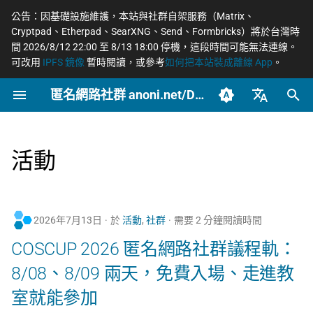
公告：因基礎設施維護，本站與社群自架服務（Matrix、
Cryptpad、Etherpad、SearXNG、Send、Formbricks）將於台灣時
正
間 2026/8/12 22:00 至 8/13 18:00 停機，這段時間可能無法連線。
可改用
IPFS 鏡像
暫時閱讀，或參考
如何把本站裝成離線 App
。
在
匿名網路社群 anoni.net/Docs
2026
開始參與
概念
OONI 網站檢測清單
Tor 更新日誌
COSCUP 2026 公開徵稿
持續關注
網路政變 - InterSecLab
網路自由為什麼重要
什麼是匿名網路？
一般人平常該做到什麼
端對端加密如何運作
如何參與與認領主題
社群自架服務
2026 年度路線圖
籌備：匿名網路工作坊
初
2025/08
始
臺灣正體（zh-TW）
2025
動手實作
工具
ASN 自治網路觀測資料分
Tails 更新日誌
COSCUP 2026 匿名網路社
緊急求救
MADLink - InterSecLab
匿名、隱私、假名、機
什麼是 Tor
記者保護消息來源
後量子密碼概觀
自我技能評估表
專案研究預先準備
個人隱私指引研究專題
析
群議程軌
性的差別
化
簡體中文（zh-CN）
活動
推動主題
場景
Arti 更新日誌
Tor Browser 進階設定
社運行動者的數位準備
去中心化網站發布
貢獻者百科
中文化與文件翻譯
Tor Relay 校園建立研
搜
English (en-US)
Tor Relays 觀測點
匿名網路工作坊 2025/08
威脅模型如何建立
題
進階
OONI 更新日誌
Tor Snowflake
LGBTQ+ 與性少數的匿
零知識身分驗證與支付
BECOME_ANONI
為什麼我們用「正體中
尋
籌備頁面
台灣個資法 2025 修法
Metadata 是什麼，為
社交
文」而非「繁體中文」
匿名支付研究專題
2026年7月13日
於
活動
,
社群
需要 2 分鐘閱讀時間
引
重要
報告
OnionShare
常被誤認為匿名的網路
Tor Project 生態與對接
COSCUP 2026 匿名網路社群議程軌：
擎
台灣 VASP 法 2026
家暴受害者的數位準備
如何搭建 Tor Relay
社群平台怎麼收集你的
VPN 的風險與選擇
治理章程
8/08、8/09 兩天，免費入場、走進教
料
揭弊者保護法的技術觀察
選舉觀察員的自保
如何搭建 Tor WebTunne
室就能參加
橋接
加密 DNS 怎麼選、怎