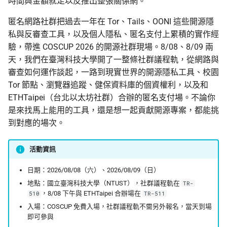
時間與金額就足以反推出整張關係網。
匿名網路社群把過去一年在 Tor、Tails、OONI 這些開源隱
上傳機敏資訊流程
Asian Diceware：帶亞
私與反審查工具，以及個人隱私、匿名支付上累積的實作經
的英文密語字典
驗，帶進 COSCUP 2026 的開源社群現場。8/08、8/09 兩
幫忙 pin 文件站的 IPFS
天，我們在臺灣科技大學開了一整條社群議程軌，從網路與
像
加密貨幣的隱私光譜
審查如何運作談起，一路到現實世界的開源隱私工具、校園
品牌素材
Tor 節點、瀏覽器追蹤、健保資料庫的個資權利，以及和
用 AI 工作時怎麼避免資
外洩
ETHTaipei（台北以太坊社群）合辦的匿名支付場。不論你
是來找馬上能用的工具，還是想一起貢獻開源專案，都能挑
到對應的場次。
活動資訊
日期：2026/08/08（六）、2026/08/09（日）
地點：國立臺灣科技大學（NTUST），社群議程軌在
TR-
，8/08 下午與 ETHTaipei 合辦場在
510
TR-511
入場：COSCUP 免費入場，社群議程軌不需另外報名，當天到場
即可參與