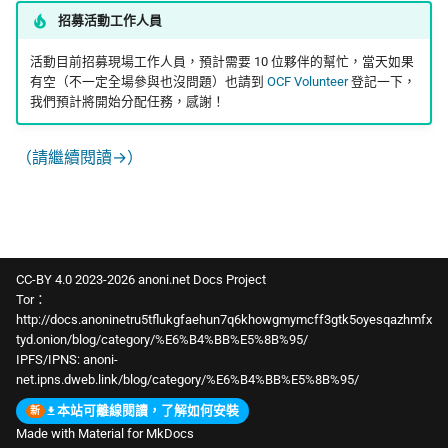
招募活動工作人員
活動目前招募現場工作人員，預計需要 10 位夥伴的幫忙，當天如果
有空（不一定全場參與也沒問題）也請到
OCF Volunteer
登記一下，
我們預計將開始分配任務，感謝！
（請繼續閱讀→）
CC-BY 4.0 2023-2026 anoni.net Docs Project
Tor：
http://docs.anoninetru5tflukgfaehun7q6khowgmymcff3gtk5oyesqazhmfx
tyd.onion/blog/category/%E6%B4%BB%E5%8B%95/
IPFS/IPNS:
anoni-
net.ipns.dweb.link/blog/category/%E6%B4%BB%E5%8B%95/
本站可離線閱讀，了解如何安裝
Made with
Material for MkDocs