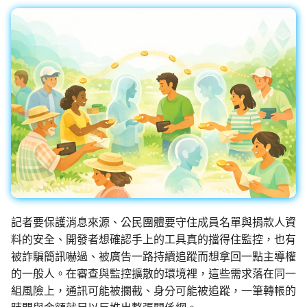
監控現在做得到什麼
認真的生效
倡議組織的匿名捐款管
校園 Tor Relay 提案範
怎麼維持多個網路身分
什麼是 Tails
在中國大陸的公開平台
播資訊
校園 Tor Relay 架設 SO
為什麼匿名支付重要
Tails、Whonix、Qubes
差別
出差與研討會的數位準
校園 Tor Relay：給校
（東亞與東南亞）
法務的 FAQ
GrapheneOS：高度隱
行動作業系統
出國前數位安全：用 AI 
onionoo MCP：Tor 中
助產生目的地概況
點查詢服務
什麼是 OONI
ASN 觀測資料擷取與分
OONI Run v2 操作說明
OONI 測量資料結構導覽
記者要保護消息來源、公民團體要守住成員名單與捐款人資
什麼是 CryptPad
料的安全、開發者想確認手上的工具真的擋得住監控，也有
OONI 怎麼判定一個網
被詐騙簡訊嚇過、被廣告一路持續追蹤而想拿回一點主導權
封鎖
匿名通訊工具比較
的一般人。在審查與監控擴散的環境裡，這些需求落在同一
組風險上，通訊可能被攔截、身分可能被追蹤，一筆轉帳的
OONI 測項速查表
密碼管理器入門