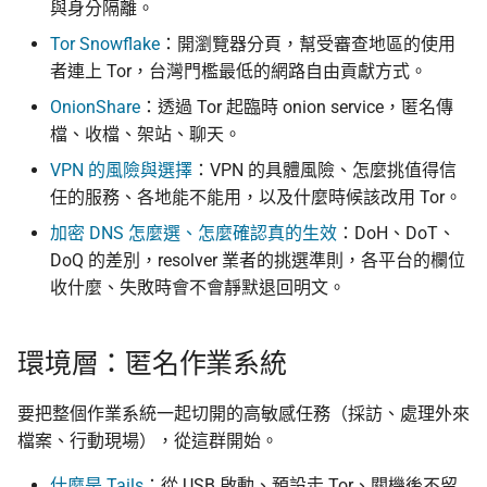
與身分隔離。
Tor Snowflake
：開瀏覽器分頁，幫受審查地區的使用
上傳機敏資訊流程
者連上 Tor，台灣門檻最低的網路自由貢獻方式。
幫忙 pin 文件站的 IPFS
OnionShare
：透過 Tor 起臨時 onion service，匿名傳
像
檔、收檔、架站、聊天。
VPN 的風險與選擇
：VPN 的具體風險、怎麼挑值得信
品牌素材
任的服務、各地能不能用，以及什麼時候該改用 Tor。
加密 DNS 怎麼選、怎麼確認真的生效
：DoH、DoT、
DoQ 的差別，resolver 業者的挑選準則，各平台的欄位
收什麼、失敗時會不會靜默退回明文。
環境層：匿名作業系統
要把整個作業系統一起切開的高敏感任務（採訪、處理外來
檔案、行動現場），從這群開始。
什麼是 Tails
：從 USB 啟動、預設走 Tor、關機後不留