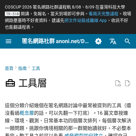
COSCUP 2026 匿名網路社群議程軌 8/08、8/09 在臺灣科技大學
開講，免報名，當天到場即可參與。
看兩天完整議程
。現場
TR-510
正
網路壅塞時不好查資料，建議先
把文件站裝成離線 App
，收訊不好
也能翻議程表。
在
匿名網路社群 anoni.net/Docs
網路政變 - InterSecLab
開始參與
網路自由為什麼重要
一般人平常該做到什麼
端對端加密如何運作
OONI 網站檢測清單
軟體更新日誌
COSCUP 2026 公開徵稿
持續關注
2026
OONI
摘要
摘要與主要發現
Tor 更新日誌
如何參與與認領主題
社群自架服務
2026 年度路線圖
籌備：匿名網路工作坊
初
2025/08
始
臺灣正體（zh-TW）
MADLink - InterSecLab
封存
動手實作
匿名、隱私、假名、機密
記者保護消息來源
後量子密碼概觀
ASN 自治網路觀測資料分
COSCUP 2026 匿名網路社
緊急求救
2025
Relay
主要發現
Geedge 供應鏈深入解析
Tails 更新日誌
自我技能評估表
專案研究預先準備
個人隱私指引研究專題
性的差別
析
群議程軌
（三代 TSG 硬體）
化
簡體中文（zh-CN）
首頁
指南
工具
文章類型
推動主題
社運行動者的數位準備
去中心化網站發布
Tails
引言
Arti 更新日誌
貢獻者百科
中文化與文件翻譯
Tor Relay 校園建立研
搜
English (en-US)
威脅模型如何建立
Tor Relays 觀測點
匿名網路工作坊 2025/08
EtherFabric 與 ADLINK
題
工具層
角色和回應
LGBTQ+ 與性少數的匿名
零知識身分驗證與支付
Tor
方法論
OONI 更新日誌
BECOME_ANONI
為什麼我們用「正體中
尋
籌備頁面
Metadata 是什麼，為什麼
社交
台灣個資法 2025 修法
文」而非「繁體中文」
匿名支付研究專題
引
重要
結論
常被誤認為匿名的網路
公告
產品與服務
Tor Project 生態與對接
這個分類介紹幾個在匿名網路討論中最常被提到的工具（還
擎
家暴受害者的數位準備
台灣 VASP 法 2026
如何搭建 Tor Relay
沒看過
概念層
的話，可以先翻一下打底）。16 篇文章按連
社群平台怎麼收集你的資
附錄（凌華科技與經濟
技術
Geedge 的運營與客戶
治理章程
線、環境、觀測、日常基本功四個層次排列，每個層次解決
料
完整聲明）
選舉觀察員的自保
揭弊者保護法的技術觀察
如何搭建 Tor WebTunne
一類問題，挑跟你情境相關的那一群開始讀就好，不必整本
橋接
文章
封鎖網路隱私與規避工
看完。動工具之前可以先看
威脅模型如何建立
，確認自己