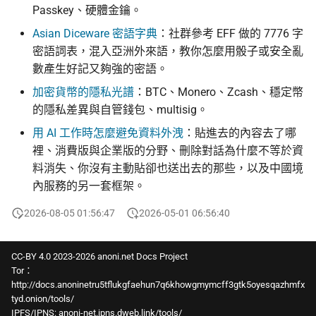
Passkey、硬體金鑰。
Asian Diceware 密語字典
：社群參考 EFF 做的 7776 字
密語詞表，混入亞洲外來語，教你怎麼用骰子或安全亂
數產生好記又夠強的密語。
加密貨幣的隱私光譜
：BTC、Monero、Zcash、穩定幣
的隱私差異與自管錢包、multisig。
用 AI 工作時怎麼避免資料外洩
：貼進去的內容去了哪
裡、消費版與企業版的分野、刪除對話為什麼不等於資
料消失、你沒有主動貼卻也送出去的那些，以及中國境
內服務的另一套框架。
2026-08-05 01:56:47
2026-05-01 06:56:40
CC-BY 4.0 2023-2026 anoni.net Docs Project
Tor：
http://docs.anoninetru5tflukgfaehun7q6khowgmymcff3gtk5oyesqazhmfx
tyd.onion/tools/
IPFS/IPNS:
anoni-net.ipns.dweb.link/tools/