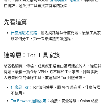
監控現在做得到什麼
編輯觀察：台灣的後續
倡議組織的匿名捐款管道
在抗誰，避免把工具直接當答案的誤區。
應
校園 Tor Relay 提案範
更新
結論、反思與未來步驟
怎麼維持多個網路身分
在中國大陸的公開平台傳
反擊作為服務的數位威
播資訊
主義
校園 Tor Relay 架設 SO
活動
先看這篇
為什麼匿名支付重要
出差與研討會的數位準備
校園 Tor Relay：給校
社群
什麼是匿名網路
：匿名網路解決什麼問題、後續工具家
（東亞與東南亞）
法務的 FAQ
族如何分工，第一次來建議先讀這篇。
翻譯文章
出國前數位安全：用 AI 自
onionoo MCP：Tor 中
助產生目的地概況
點查詢服務
觀察
連線層：Tor 工具家族
ASN 觀測資料擷取與分
隱私
想匿名瀏覽、傳檔、或貢獻網路自由基礎建設的人，從這群
開始。最後一篇介紹 VPN，它不屬於 Tor 家族，卻是多數
OONI 測量資料結構導覽
人最先碰到的連線工具，放這裡跟 Tor 對照著讀。
OONI 怎麼判定一個網
什麼是 Tor
：Tor 如何使用、跟 VPN 差在哪、什麼時候
封鎖
不該用。
Tor Browser 進階設定
：橋接、安全等級、Onion 站點
OONI 測項速查表