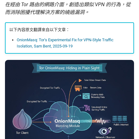
監控現在做得到什麼
認真的生效
倡議組織的匿名捐款管
在經由 Tor 路由的網路介面，創造出類似 VPN 的行為，從
校園 Tor Relay 提案範
而消除困擾代理解決方案的繞過漏洞。
怎麼維持多個網路身分
什麼是 Tails
在中國大陸的公開平台
播資訊
校園 Tor Relay 架設 SO
以下內容原文翻譯來自以下文章：
為什麼匿名支付重要
Tails、Whonix、Qubes
差別
出差與研討會的數位準
校園 Tor Relay：給校
OnionMasq: Tor's Experimental Fix for VPN-Style Traffic
Isolation, Sam Bent, 2025-09-19
（東亞與東南亞）
法務的 FAQ
GrapheneOS：高度隱
行動作業系統
出國前數位安全：用 AI 
onionoo MCP：Tor 中
助產生目的地概況
點查詢服務
什麼是 OONI
ASN 觀測資料擷取與分
OONI Run v2 操作說明
OONI 測量資料結構導覽
什麼是 CryptPad
OONI 怎麼判定一個網
封鎖
匿名通訊工具比較
OONI 測項速查表
密碼管理器入門