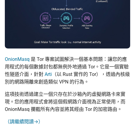
上傳機敏資訊流程
Asian Diceware：帶亞
的英文密語字典
幫忙 pin 文件站的 IPFS
像
加密貨幣的隱私光譜
品牌素材
用 AI 工作時怎麼避免資
外洩
OnionMasq
是 Tor 專案試圖解決一個基本問題：讓您的應
用程式的每個數據封包都無例外地通過 Tor。它是一個實驗
性隧道介面，針對
Arti
（以 Rust 實作的 Tor），透過內核級
別的網路隔離來創造類似 VPN 的行為。
這項技術透過建立一個只存在於沙箱內的虛擬網路卡來實
現。您的應用程式會將這個假網路介面視為正常使用，而
OnionMasq 攔截所有內容並將其經由 Tor 的加密路由。
（請繼續閱讀→）