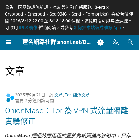
公告：因基礎設施維護，本站與社群自架服務（Matrix、
Cryptpad、Etherpad、SearXNG、Send、Formbricks）將於台灣時
正
間 2026/8/12 22:00 至 8/13 18:00 停機，這段時間可能無法連線。
可改用
IPFS 鏡像
暫時閱讀，或參考
如何把本站裝成離線 App
。
在
匿名網路社群 anoni.net/Docs
2026
開始參與
概念
OONI 網站檢測清單
Tor 更新日誌
COSCUP 2026 公開徵稿
持續關注
網路政變 - InterSecLab
網路自由為什麼重要
什麼是匿名網路？
一般人平常該做到什麼
端對端加密如何運作
如何參與與認領主題
社群自架服務
2026 年度路線圖
籌備：匿名網路工作坊
初
2025/08
始
臺灣正體（zh-TW）
2025
動手實作
工具
ASN 自治網路觀測資料分
Tails 更新日誌
COSCUP 2026 匿名網路社
緊急求救
MADLink - InterSecLab
匿名、隱私、假名、機
什麼是 Tor
記者保護消息來源
後量子密碼概觀
自我技能評估表
專案研究預先準備
個人隱私指引研究專題
析
群議程軌
性的差別
化
簡體中文（zh-CN）
文章
推動主題
場景
Arti 更新日誌
Tor Browser 進階設定
社運行動者的數位準備
去中心化網站發布
貢獻者百科
中文化與文件翻譯
Tor Relay 校園建立研
搜
English (en-US)
Tor Relays 觀測點
匿名網路工作坊 2025/08
威脅模型如何建立
題
進階
OONI 更新日誌
Tor Snowflake
LGBTQ+ 與性少數的匿
零知識身分驗證與支付
BECOME_ANONI
為什麼我們用「正體中
尋
籌備頁面
台灣個資法 2025 修法
Metadata 是什麼，為
社交
文」而非「繁體中文」
匿名支付研究專題
2025年9月21日
於
文章
,
Tor
,
翻譯文章
引
需要 2 分鐘閱讀時間
重要
報告
OnionShare
常被誤認為匿名的網路
Tor Project 生態與對接
OnionMasq：Tor 為 VPN 式流量隔離
擎
台灣 VASP 法 2026
家暴受害者的數位準備
如何搭建 Tor Relay
社群平台怎麼收集你的
VPN 的風險與選擇
治理章程
實驗修正
料
揭弊者保護法的技術觀察
選舉觀察員的自保
如何搭建 Tor WebTunne
橋接
加密 DNS 怎麼選、怎
OnionMasq 透過將應用程式置於內核隔離的沙箱中，只存