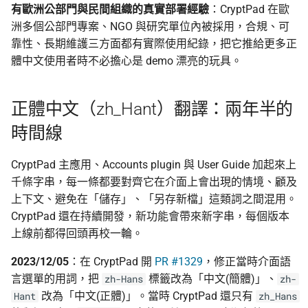
有歐洲公部門與民間組織的真實部署經驗
：CryptPad 在歐
洲多個公部門專案、NGO 與研究單位內被採用，合規、可
靠性、長期維護三方面都有實際使用紀錄，把它推給更多正
體中文使用者時不必擔心是 demo 漂亮的玩具。
正體中文（zh_Hant）翻譯：兩年半的
時間線
CryptPad 主應用、Accounts plugin 與 User Guide 加起來上
千條字串，每一條都要對齊它在介面上會出現的情境、顧及
上下文、避免在「儲存」、「另存新檔」這類詞之間混用。
CryptPad 還在持續開發，新功能會帶來新字串，每個版本
上線前都得回頭再校一輪。
2023/12/05
：在 CryptPad 開
PR #1329
，修正當時介面語
言選單的用詞，把
標籤改為「中文(簡體)」、
zh-Hans
zh-
改為「中文(正體)」。當時 CryptPad 還只有
Hant
zh_Hans