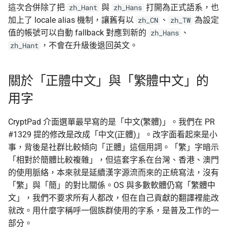
這次合併除了把
與
打開為正式語系，也
zh_Hant
zh_Hans
加上了 locale alias 機制，讓舊有以
、
為設定
zh_CN
zh_TW
值的帳號可以自動 fallback 對應到新的
、
zh_Hans
，不會在升級後退回英文。
zh_Hant
關於「正體中文」與「繁體中文」的
用字
CryptPad 介面選單最早寫的是「中文(繁體)」。我們在 PR
#1329 提的修改是改成「中文(正體)」。改字面看起來是小
事，背後是社群比較傾向「正體」這個用詞。「繁」字暗示
「相對於簡體比較複雜」，但這套字系在台灣、香港、澳門
的使用脈絡，本來就是延續漢字源流而來的正統寫法，沒有
「繁」與「簡」的對比關係。OS 與多數軟體仍寫「繁體中
文」，我們不要求所有人都改，但在自己貢獻的翻譯裡能改
就改。用什麼字稱呼一個族群使用的字系，是普及工作的一
部分。