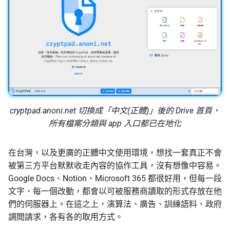
監控現在做得到什麼
認真的生效
倡議組織的匿名捐款管
校園 Tor Relay 提案範
更新
怎麼維持多個網路身分
什麼是 Tails
在中國大陸的公開平台
播資訊
校園 Tor Relay 架設 SO
活動
為什麼匿名支付重要
Tails、Whonix、Qubes
差別
出差與研討會的數位準
校園 Tor Relay：給校
社群
（東亞與東南亞）
法務的 FAQ
GrapheneOS：高度隱
翻譯文章
行動作業系統
出國前數位安全：用 AI 
onionoo MCP：Tor 中
cryptpad.anoni.net 切換成「中文(正體)」後的 Drive 首頁，
助產生目的地概況
點查詢服務
觀察
所有檔案分類與 app 入口都已在地化
什麼是 OONI
ASN 觀測資料擷取與分
隱私
在台灣，以及更廣的正體中文使用環境，想找一套真正不會
OONI Run v2 操作說明
被第三方平台默默收走內容的協作工具，沒有想像中容易。
OONI 測量資料結構導覽
Google Docs、Notion、Microsoft 365 都很好用，但每一段
什麼是 CryptPad
OONI 怎麼判定一個網
文字、每一個改動，都會以可被服務商讀取的形式存放在他
封鎖
匿名通訊工具比較
們的伺服器上。在這之上，演算法、廣告、訓練語料、政府
調閱請求，各有各的取用方式。
OONI 測項速查表
密碼管理器入門