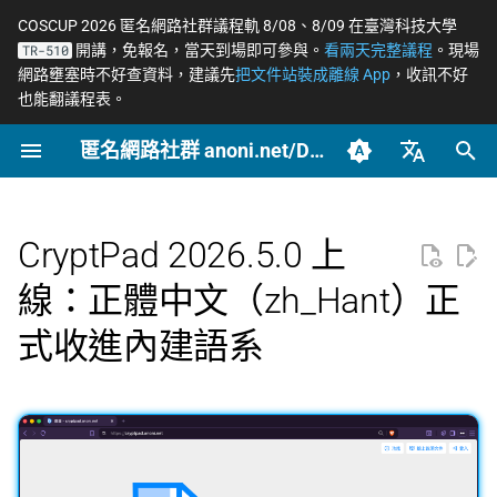
COSCUP 2026 匿名網路社群議程軌 8/08、8/09 在臺灣科技大學
開講，免報名，當天到場即可參與。
看兩天完整議程
。現場
TR-510
正
網路壅塞時不好查資料，建議先
把文件站裝成離線 App
，收訊不好
也能翻議程表。
在
匿名網路社群 anoni.net/Docs
2026
OONI
開始參與
概念
OONI 網站檢測清單
Tor 更新日誌
COSCUP 2026 公開徵稿
持續關注
網路政變 - InterSecLab
網路自由為什麼重要
什麼是匿名網路？
一般人平常該做到什麼
端對端加密如何運作
如何參與與認領主題
社群自架服務
2026 年度路線圖
籌備：匿名網路工作坊
初
2025/08
始
臺灣正體（zh-TW）
2025
Relay
動手實作
工具
ASN 自治網路觀測資料分
Tails 更新日誌
COSCUP 2026 匿名網路社
緊急求救
MADLink - InterSecLab
匿名、隱私、假名、機
什麼是 Tor
記者保護消息來源
後量子密碼概觀
自我技能評估表
專案研究預先準備
個人隱私指引研究專題
析
群議程軌
性的差別
化
簡體中文（zh-CN）
CryptPad 2026.5.0 上
Tails
推動主題
場景
Arti 更新日誌
Tor Browser 進階設定
社運行動者的數位準備
去中心化網站發布
貢獻者百科
中文化與文件翻譯
Tor Relay 校園建立研
搜
English (en-US)
Tor Relays 觀測點
匿名網路工作坊 2025/08
威脅模型如何建立
題
線：正體中文（zh_Hant）正
Tor
進階
OONI 更新日誌
Tor Snowflake
LGBTQ+ 與性少數的匿
零知識身分驗證與支付
BECOME_ANONI
為什麼我們用「正體中
尋
式收進內建語系
籌備頁面
台灣個資法 2025 修法
Metadata 是什麼，為
社交
文」而非「繁體中文」
匿名支付研究專題
引
重要
公告
報告
OnionShare
常被誤認為匿名的網路
Tor Project 生態與對接
擎
台灣 VASP 法 2026
家暴受害者的數位準備
如何搭建 Tor Relay
社群平台怎麼收集你的
技術
VPN 的風險與選擇
治理章程
料
揭弊者保護法的技術觀察
選舉觀察員的自保
如何搭建 Tor WebTunne
橋接
文章
加密 DNS 怎麼選、怎