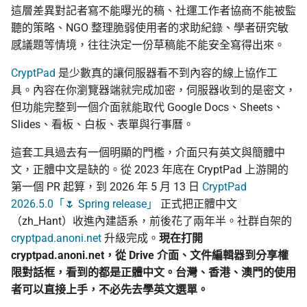
這層差異對記者寫不能曝光的稿、社運工作者協商不能被監
聽的策略、NGO 整理脆弱使用者的求助紀錄、學者研究敏
上傳機敏資訊流程
Asian Diceware：帶亞
感議題等情境，往往決定一份草稿能不能安全寫得出來。
的英文密語字典
幫忙 pin 文件站的 IPFS
CryptPad
是少數真的讓伺服器看不到內容的線上協作工
像
加密貨幣的隱私光譜
具。內容在你瀏覽器端就完成加密，伺服器收到的是密文，
但功能完整到一個介面就能取代 Google Docs、Sheets、
品牌素材
用 AI 工作時怎麼避免資
Slides、看板、白板、表單與行事曆。
外洩
這套工具過去有一個明顯的門檻，介面只有英文與簡體中
文，正體中文是缺的。從 2023 年底在 CryptPad 上游開的
第一個 PR 起算，到 2026 年 5 月 13 日
CryptPad
2026.5.0「🌷 Spring release」
正式把正體中文
（zh_Hant）收進內建語系，前後花了兩年半。社群自架的
cryptpad.anoni.net
升級完成。
現在打開
cryptpad.anoni.net，從 Drive 介面、文件編輯器到分享權
限對話框，看到的都是正體中文。台灣、香港、澳門的使用
者可以直接上手，不必先去學英文選單。