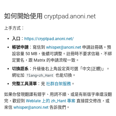
如何開始使用 cryptpad.anoni.net
上手方式：
入口
：
https://cryptpad.anoni.net/
帳號申請
：寫信到
whisper@anoni.net
申請註冊碼。預
設容量 50 MB，後續可調整。註冊時不要求信箱、不綁
定實名，跟 Matrix 的申請流程一致。
切換語系
：升級後右上角設定頁可選「中文(正體)」。
網址加
也能切換。
?lang=zh_Hant
完整工具清單
：見
社群自架服務
。
如果你發現翻譯有錯字、用詞不順、或是有新版字串還沒翻
完，歡迎到
Weblate 上的 zh_Hant 專案
直接提交修改，或
來信
whisper@anoni.net
告訴我們。