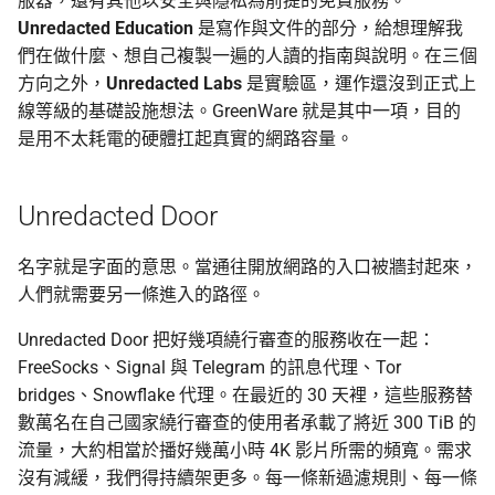
服器，還有其他以安全與隱私為前提的免費服務。
Unredacted Education
是寫作與文件的部分，給想理解我
們在做什麼、想自己複製一遍的人讀的指南與說明。在三個
方向之外，
Unredacted Labs
是實驗區，運作還沒到正式上
線等級的基礎設施想法。GreenWare 就是其中一項，目的
是用不太耗電的硬體扛起真實的網路容量。
Unredacted Door
名字就是字面的意思。當通往開放網路的入口被牆封起來，
人們就需要另一條進入的路徑。
Unredacted Door 把好幾項繞行審查的服務收在一起：
FreeSocks、Signal 與 Telegram 的訊息代理、Tor
bridges、Snowflake 代理。在最近的 30 天裡，這些服務替
數萬名在自己國家繞行審查的使用者承載了將近 300 TiB 的
流量，大約相當於播好幾萬小時 4K 影片所需的頻寬。需求
沒有減緩，我們得持續架更多。每一條新過濾規則、每一條