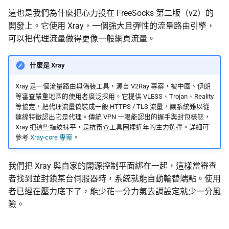
這也是我們為什麼把心力投在 FreeSocks 第二版（v2）的
開發上。它使用 Xray，一個強大且彈性的流量路由引擎，
可以把代理流量做得更像一般網頁流量。
什麼是 Xray
Xray 是一個流量路由與偽裝工具，源自 V2Ray 專案，被中國、伊朗
等審查嚴重地區的使用者廣泛採用。它提供 VLESS、Trojan、Reality
等協定，把代理流量偽裝成一般 HTTPS / TLS 流量，讓系統難以從
連線特徵認出它是代理。傳統 VPN 一眼能認出的握手與封包樣態，
Xray 把這些指紋抹平，是抗審查工具圈裡近年的主力選擇。詳細可
參考
Xray-core 專案
。
我們把 Xray 與自家的開源控制平面綁在一起，這樣當審查
者找到並封鎖某台伺服器時，系統就能自動輪替端點。使用
者已經在壓力底下了，能少花一分力氣去調設定就少一分風
險。