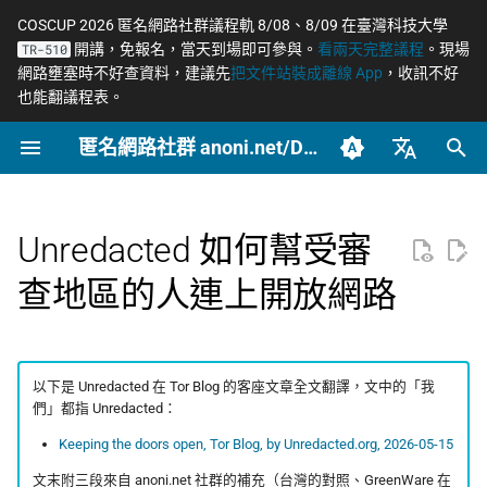
COSCUP 2026 匿名網路社群議程軌 8/08、8/09 在臺灣科技大學
開講，免報名，當天到場即可參與。
看兩天完整議程
。現場
TR-510
正
網路壅塞時不好查資料，建議先
把文件站裝成離線 App
，收訊不好
也能翻議程表。
在
匿名網路社群 anoni.net/Docs
2026
OONI
開始參與
概念
OONI 網站檢測清單
Tor 更新日誌
COSCUP 2026 公開徵稿
持續關注
網路政變 - InterSecLab
網路自由為什麼重要
什麼是匿名網路？
一般人平常該做到什麼
端對端加密如何運作
如何參與與認領主題
社群自架服務
2026 年度路線圖
籌備：匿名網路工作坊
初
2025/08
始
臺灣正體（zh-TW）
2025
Relay
動手實作
工具
ASN 自治網路觀測資料分
Tails 更新日誌
COSCUP 2026 匿名網路社
緊急求救
MADLink - InterSecLab
匿名、隱私、假名、機
什麼是 Tor
記者保護消息來源
後量子密碼概觀
自我技能評估表
專案研究預先準備
個人隱私指引研究專題
析
群議程軌
性的差別
化
簡體中文（zh-CN）
Unredacted 如何幫受審
Tails
推動主題
場景
Arti 更新日誌
Tor Browser 進階設定
社運行動者的數位準備
去中心化網站發布
貢獻者百科
中文化與文件翻譯
Tor Relay 校園建立研
搜
English (en-US)
Tor Relays 觀測點
匿名網路工作坊 2025/08
威脅模型如何建立
題
查地區的人連上開放網路
Tor
進階
OONI 更新日誌
Tor Snowflake
LGBTQ+ 與性少數的匿
零知識身分驗證與支付
BECOME_ANONI
為什麼我們用「正體中
尋
籌備頁面
台灣個資法 2025 修法
Metadata 是什麼，為
社交
文」而非「繁體中文」
匿名支付研究專題
引
重要
公告
報告
OnionShare
常被誤認為匿名的網路
Tor Project 生態與對接
擎
台灣 VASP 法 2026
家暴受害者的數位準備
如何搭建 Tor Relay
以下是 Unredacted 在 Tor Blog 的客座文章全文翻譯，文中的「我
們」都指 Unredacted：
社群平台怎麼收集你的
技術
VPN 的風險與選擇
治理章程
料
揭弊者保護法的技術觀察
選舉觀察員的自保
如何搭建 Tor WebTunne
Keeping the doors open, Tor Blog, by Unredacted.org, 2026-05-15
橋接
文章
加密 DNS 怎麼選、怎
文末附三段來自 anoni.net 社群的補充（台灣的對照、GreenWare 在