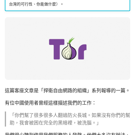
監控現在做得到什麼
認真的生效
倡議組織的匿名捐款管
台灣的可行性、你能做什麼）。
校園 Tor Relay 提案範
更新
怎麼維持多個網路身分
什麼是 Tails
在中國大陸的公開平台
播資訊
校園 Tor Relay 架設 SO
活動
為什麼匿名支付重要
Tails、Whonix、Qubes
差別
出差與研討會的數位準
校園 Tor Relay：給校
社群
（東亞與東南亞）
法務的 FAQ
GrapheneOS：高度隱
翻譯文章
行動作業系統
出國前數位安全：用 AI 
onionoo MCP：Tor 中
助產生目的地概況
點查詢服務
觀察
什麼是 OONI
ASN 觀測資料擷取與分
隱私
OONI Run v2 操作說明
這篇客座文章是「捍衛自由網路的組織」系列報導的一篇。
OONI 測量資料結構導覽
有位中國使用者曾經這樣描述我們的工作：
什麼是 CryptPad
OONI 怎麼判定一個網
「你們幫了很多很多人翻過防火長城。如果沒有你們的幫
封鎖
匿名通訊工具比較
助，我會被困在完全的黑暗裡，被洗腦。」
OONI 測項速查表
密碼管理器入門