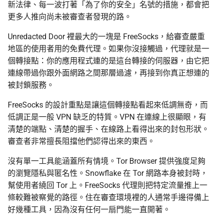
新法律、每一波打著「為了你的安全」名號的措施，都會把
更多人推向尚未被審查者發現的路。
Unredacted Door 裡最大的一塊是 FreeSocks，給審查嚴重
地區的使用者用的免費代理。如果你沒接觸過，代理就是一
個轉接點：你的應用程式連的是這台轉接的伺服器，由它把
連線帶過你跟外面網路之間那層過濾，再接到你真正想連的
被封鎖服務。
FreeSocks 的設計重點是讓這個轉接點看起來低調無奇，而
低調正是一般 VPN 缺乏的特質。VPN 在連線上很顯眼，有
清楚的端點、清楚的握手、在線路上看得出來的封包形狀。
審查者非常擅長阻擋他們認得出來的東西。
沒有單一工具能涵蓋所有情境。Tor Browser 提供強度足夠
的瀏覽隱私與匿名性。Snowflake 在 Tor 網路本身被封時，
幫使用者繞回 Tor 上。FreeSocks 代理則把特定流量推上一
條較難被察覺的路徑。住在審查環境裡的人通常手邊得備上
好幾種工具，因為沒有任何一扇門能一直開著。