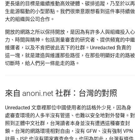
更長遠的目標是繼續推動高效硬體、碳排追蹤，乃至於以再
生能源驅動的小型節點。我們很樂意跟想看到這件事持續做
大的組織與公司合作。
開放的網路之所以保持開放，是因為有許多人與組織投入心
力、時間與精神。包括測量審查的研究者、提供頻寬的中繼
維運者，以及不肯把彼此丟下的社群。Unredacted 負責的
這一塊，就是建造與維護那些路徑，在那些明顯好走的路被
切斷時，給人們另一條能走的路。
來自 anoni.net 社群：台灣的對照
Unredacted 文章裡那位中國使用者的話格外少見，因為身
處審查環境的人多半沒有管道、也難以安全地對外發聲。對
照到正體中文社群，台灣讀者本身並沒有遭遇這種審查封
鎖。台灣的網路環境相對自由，沒有 GFW、沒有強制 VPN
註冊、ISP 也沒有國家審查命令。也因為如此，台灣有條件