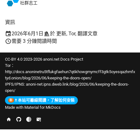
社群志工
資訊
2026年6月1日
於
更新
,
Tor
,
翻譯文章
需要 3 分鐘閱讀時間
CC-BY 4.0 2023-2026 anoni.net Docs Project
Tor：
http://docs.anoninetru5tflukgfaehun7q6khowgmymcff3gtk5oyesqazhmfx
tyd.onion/blog/2026/06/keeping-the-doors-open/
IPFS/IPNS:
anoni-net.ipns.dweb.link/blog/2026/06/keeping-the-doors-
open/
本站可離線閱讀，了解如何安裝
Made with
Material for MkDocs