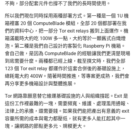
不夠，部分配套元件也撐不了我們的長時間使用。
所以我們現在同時採用兩種部署方式。第一種是一個 1U 機
箱裡塞 20 個 ComputeBlade 模組，全部 20 個都部署在我
們的資料中心，把一部分 Tor exit relays 搬到上面運作。機
箱滿載時大約吃 100W 多一點，大約等於一顆舊式白熾燈
泡。第二種是我們自己設計的客製化 Raspberry Pi 機箱。
會自己做，是因為 ComputeBlade 的經驗讓我們更清楚現場
到底需要什麼。兩種都已經上線，截至撰文時，我們全部
123 個 Tor exit relay 都運作於這套合併後的基礎設施上，
總耗電大約 400W。隨著時間推進，等專案更成熟，我們會
再分享更多機箱設計與整體進展。
Tor 網路靠願意替它維運基礎設施的人與組織撐起。Exit 是
這份工作裡最難的一塊，需要頻寬、維護、處理濫用通報、
法律上的承擔，還需要錢。如果我們能把產出有意義的 exit
容量所需的成本與電力都壓低，就有更多人能扛起其中一
塊，讓網路的節點更多元、規模更大。