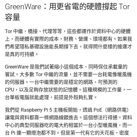
GreenWare：用更省電的硬體撐起 Tor
容量
Tor 中繼、橋接、代理等等，這些都運作於資料中心的硬體
上，而硬體有實際的成本，財務、營運、環境都有。如果我
們希望隱私基礎設施能長期撐下去，就得問什麼樣的維運才
是真的可持續。
GreenWare 是我們試著縮小這個成本、同時保住承載量的
嘗試。大多數 Tor 中繼的流量，並不需要一台耗電像暖風機
的伺服器。一台中繼需要的是穩定的網路、可預測的
CPU，以及足夠存放狀態的記憶體。這種規模的工作量，一
台單板電腦就能處理，前提是外殼夠扎實。
我們從 Raspberry Pi 5 主機板開始，透過 PoE（網路供電）
讓電與資料都靠一條網路線餵進去。這個想法行得通。資料
中心的典型伺服器吃的電大約相當於一台小型暖風機，而一
台 Pi 連一顆燈泡都不到。但是第一代有它的天花板，密度