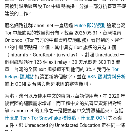
替被封鎖地區架設 Tor 中繼與橋接，分擔一部分抗審查基礎
建設的工作。
匿名網路社群 anoni.net 一直透過
Pulse 即時觀測
追蹤台灣
Tor 中繼節點的數量與分布。截至 2026-05-31，台灣境內
Onionoo（Tor 官方的中繼資料查詢服務）看得到的、運作
中的中繼節點是 12 個，其中具有 Exit 旗標的只有 3 個
（initramfs、GuruKopi、jerryrelay）。對照 Unredacted 一
個組織就執行 123 個 exit relay、30 天承載近 300 TiB 流
量，台灣的全國 exit 規模還不到他們的 3%。我們在
Tor
Relays 觀測點
持續更新這個數字，並在
ASN 觀測資料分析
補上 OONI 對台灣與鄰近地區的審查觀測。
香港、澳門以及使用中文的東南亞華語使用者，在 2020 年
後實際的翻牆需求增加，而正體中文的抗審查資源相對稀
缺。anoni.net 的工作之一是把這套中文資源補起來，包括
什麼是 Tor
、
Tor Snowflake 橋接點
、
什麼是 OONI
等基礎
文件，跟 Unredacted 的 Unredacted Education 走在同一條