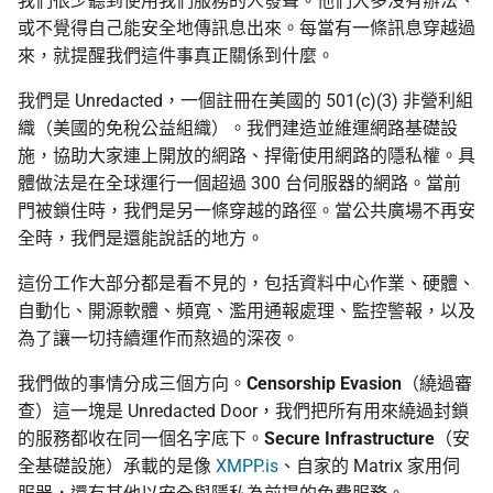
我們很少聽到使用我們服務的人發聲。他們大多沒有辦法、
或不覺得自己能安全地傳訊息出來。每當有一條訊息穿越過
上傳機敏資訊流程
Asian Diceware：帶亞
來，就提醒我們這件事真正關係到什麼。
的英文密語字典
我們是 Unredacted，一個註冊在美國的 501(c)(3) 非營利組
幫忙 pin 文件站的 IPFS
織（美國的免稅公益組織）。我們建造並維運網路基礎設
像
加密貨幣的隱私光譜
施，協助大家連上開放的網路、捍衛使用網路的隱私權。具
體做法是在全球運行一個超過 300 台伺服器的網路。當前
品牌素材
用 AI 工作時怎麼避免資
門被鎖住時，我們是另一條穿越的路徑。當公共廣場不再安
外洩
全時，我們是還能說話的地方。
這份工作大部分都是看不見的，包括資料中心作業、硬體、
自動化、開源軟體、頻寬、濫用通報處理、監控警報，以及
為了讓一切持續運作而熬過的深夜。
我們做的事情分成三個方向。
Censorship Evasion
（繞過審
查）這一塊是 Unredacted Door，我們把所有用來繞過封鎖
的服務都收在同一個名字底下。
Secure Infrastructure
（安
全基礎設施）承載的是像
XMPP.is
、自家的 Matrix 家用伺