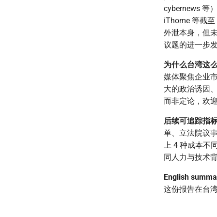
cybernew
iThome 等截至 
外泄本身，但
议题的进一步
为什么台湾这
媒体聚焦企业市
大的政治诱因
而非定论，欢
后续可追踪指
单、立法院议事
上 4 种成本不
同人力与技术
English summar
这份报告在台