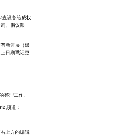
与审查设备给威权
质询、倡议跟
若有新进展（媒
加上日期戳记更
察的整理工作。
rix 频道：
面右上方的编辑