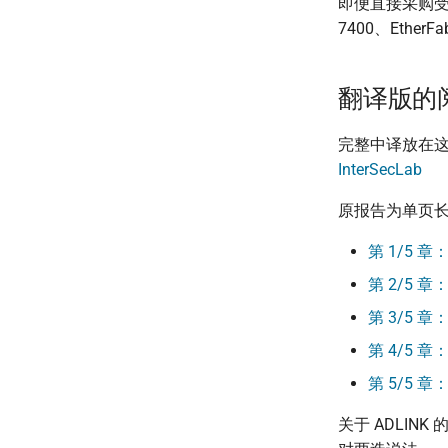
即便直接采购受
7400、Eth
翻译版的
完整中译放在这里
InterSecLab
原报告为单页长文
第 1/5 
第 2/5 
第 3/5 章：
第 4/5 章
第 5/5
关于 ADLI