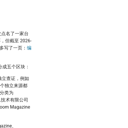
 这次点名了一家台
截至 2026-
以多写了一页：
编
内容分成五个区块：
独立查证，例如
p 两个独立来源都
确被分类为
南）信息技术有限公司
 Magazine
azine、