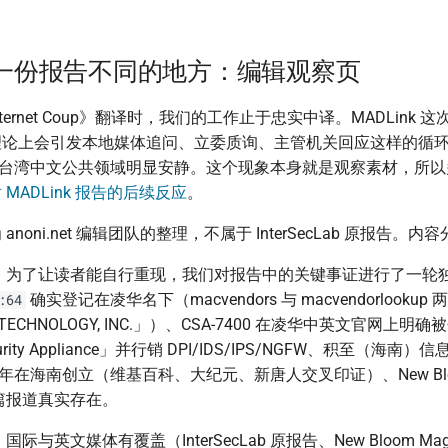
一份报告不同的地方：编辑观察页
nternet Coup》翻译时，我们的工作止于忠实中译。MADLink
论上会引发本地媒体追问、立委质询、主管机关回应这样的循环，但
观察，台湾中文公共领域明显安静。这个现象本身就是观察素材，所
MADLink 报告的后续反应
。
noni.net 编辑团队的整理，不属于 InterSecLab 原报告。
：
为了让读者能自行重现，我们对报告中的关键事证进行了一轮
确实登记在凌华名下（macvendors 与 macvendorlooku
:64
 TECHNOLOGY, INC.」）、CSA-7400 在凌华中英文官网上明
ecurity Appliance」并行销 DPI/IDS/IPS/NGFW、积至（海
8 年在海南创立（维基百科、大纪元、新唐人交叉印证）、New Bloom
9 那篇报道真实存在。
：
国际与英文媒体有覆盖（InterSecLab 原报告、New Bloom Mag