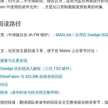
限，仍可从二手市场取得。报告认为，这类为监控用途设计的专用
erFabric 中使用的凌华元件），才是出口管制最能发挥效果的对象。
阅读路径
（中译版仅在 zh-TW 维护）：
MADLink / 台湾在 Geedge 
，社区依主题切成 5 章，便于在 Matrix 上分章节讨论：
章：摘要与主要发现
章：Geedge 供应链深入解析（三代 TSG 硬件）
EtherFabric 与 ADLINK 的角色和回应
：结论
 章：附录（凌华科技与经济部完整声明）
NK 的指控段落，翻译团队将凌华的回应全文完整保留在附录章节，