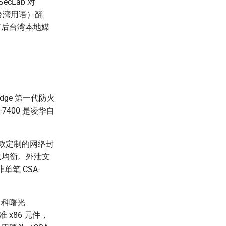
SecLab 对
（台湾用语）翻
布后台湾本地媒
eedge 第一代防火
400 是凌华自
 是一款定制的网络封
量负载均衡。外泄文
单笔 CSA-
中科曙光
 x86 元件，