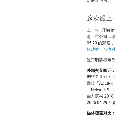
对两造说法。
这次跟上
上一份《The I
湾上市公司，理
05-20 的
辑观察：台湾对 
这页明确标示为 a
外部交叉验证
IEEE OUI
00:30
回传「ADLINK
「Network S
由方滨兴 201
2026-04-2
媒体覆盖对比