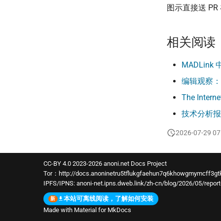
图示直接送 PR 
相关阅读
MADLink
编辑观察：台
The Intern
技术分析报
2026-07-29 07
CC-BY 4.0 2023-2026 anoni.net Docs Project
Tor：
http://docs.anoninetru5tflukgfaehun7q6khowgmymcff3gtk
IPFS/IPNS:
anoni-net.ipns.dweb.link/zh-cn/blog/2026/05/repor
本站可离线阅读，了解如何安装
Made with
Material for MkDocs