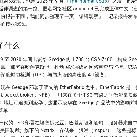
核心发现，也是 2025 年 9 月《
The Internet Coup
》之后，Inter
应链延伸调查的第一篇。匿名网络社区 anoni.net 已完成正体中文
一份报告不同，我们同步整理了一页「编辑观察」，记录报告发
委的接收状况。
了什么
 至 2020 年间出货给 Geedge 的 1,708 台 CSA-7400，构成 G
底，部署在哈萨克斯坦，推动国家层级的网络审查与监控。CSA-7
深度封包检测（DPI）与防火墙的高密度 4U 设备。
 Geedge 部署于缅甸的 EtherFabric 之中。EtherFabric
rk packet broker，NPB），用来在多个 TSG 节点之间做流
C 地址可追溯到凌华，这显示凌华在 Geedge 产品线中的影响并非
么简单。
目前这一代的 TSG 部署在埃塞俄比亚、巴基斯坦和缅甸，服务器来自
美国制裁）旗下的 Nettrix，存储来自浪潮（Inspur）。这些是标准