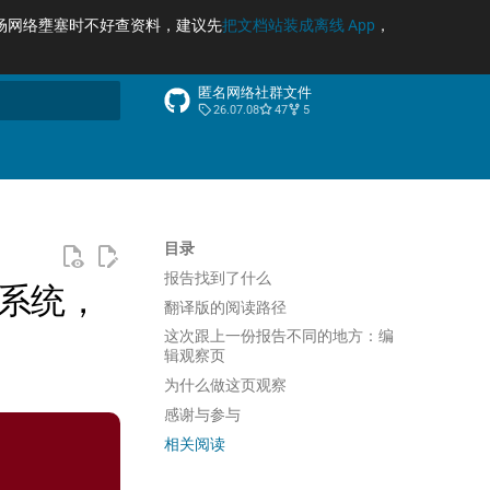
场网络壅塞时不好查资料，建议先
把文档站装成离线 App
，
匿名网络社群文件
26.07.08
47
5
索引擎
目录
报告找到了什么
审查系统，
翻译版的阅读路径
这次跟上一份报告不同的地方：编
辑观察页
为什么做这页观察
感谢与参与
相关阅读