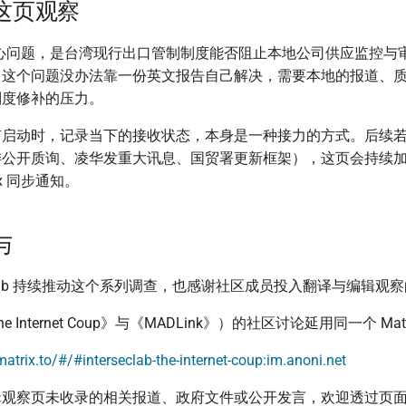
这页观察
 的核心问题，是台湾现行出口管制制度能否阻止本地公司供应监控
。这个问题没办法靠一份英文报告自己解决，需要本地的报道、
制度修补的压力。
有启动时，记录当下的接收状态，本身是一种接力的方式。后续
委公开质询、凌华发重大讯息、国贸署更新框架），这页会持续
ix 同步通知。
与
SecLab 持续推动这个系列调查，也感谢社区成员投入翻译与编辑观
 Internet Coup》与《MADLink》）的社区讨论延用同一个 Mat
matrix.to/#/#interseclab-the-internet-coup:im.anoni.net
辑观察页未收录的相关报道、政府文件或公开发言，欢迎透过页