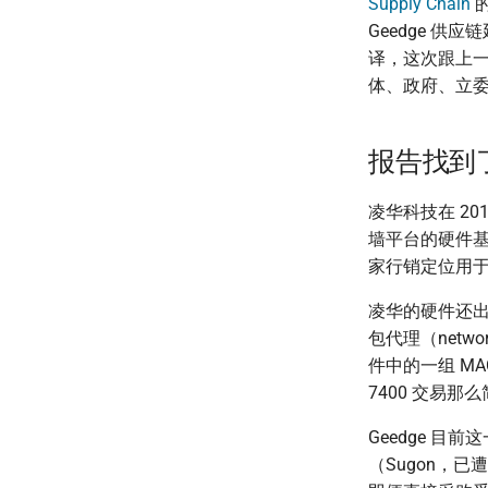
Supply Chain
的
Geedge 供
译，这次跟上
体、政府、立
报告找到
凌华科技在 2019
墙平台的硬件基
家行销定位用于
凌华的硬件还出现在
包代理（netwo
件中的一组 MA
7400 交易那
Geedge 
（Sugon，已遭