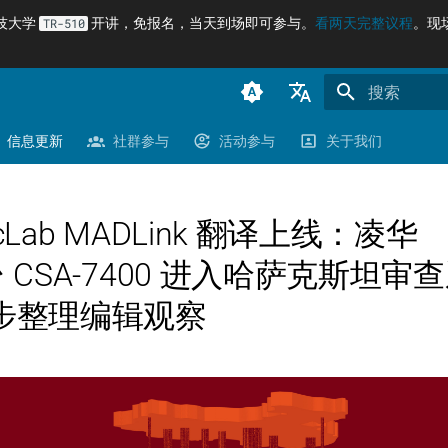
科技大学
开讲，免报名，当天到场即可参与。
看两天完整议程
。现
TR-510
正在初始化搜
臺灣正體（zh-TW）
信息更新
社群参与
活动参与
关于我们
简体中文（zh-CN）
English (en-US)
SecLab MADLink 翻译上线：凌华
8 台 CSA-7400 进入哈萨克斯坦
步整理编辑观察