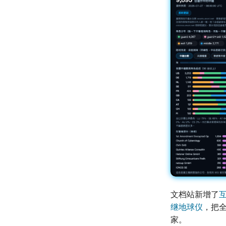
文档站新增了
继地球仪
，把
家。