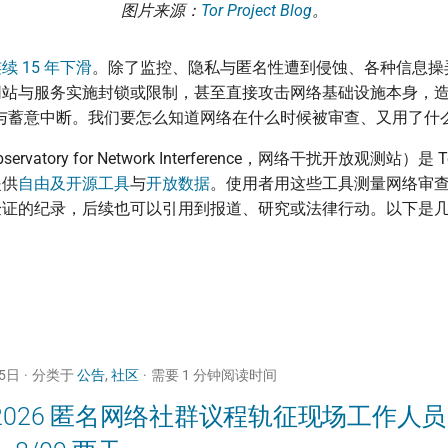
图片来源：
Tor Project Blog
。
续 15 年下滑
。除了监控、隐私与匿名性遭到侵蚀、各种信息操
网站与服务实施封锁或限制，甚至直接攻击网络基础设施本身，
wn）与蓄意中断。我们要怎么知道网络在什么时候被审查、又用了什
servatory for Network Interference，网络干扰开放观测站）是 To
提供
自由及开源工具
与
开放数据
。使用者用这些工具测量网络审
验证的纪录，后续也可以引用到报道、研究或法律行动。以下是
25日
分类于
公告
,
社区
需要 1 分钟阅读时间
P 2026 匿名网络社群议程轨征现场工作人