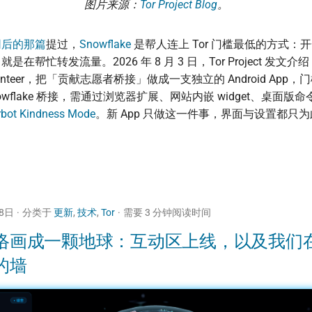
图片来源：
Tor Project Blog
。
网后的那篇
提过，
Snowflake
是帮人连上 Tor 门槛最低的方式：
在帮忙转发流量。2026 年 8 月 3 日，Tor Project 发文介
 Volunteer，把「贡献志愿者桥接」做成一支独立的 Android Ap
owflake 桥接，需通过浏览器扩展、网站内嵌 widget、桌面版
rbot Kindness Mode
。新 App 只做这一件事，界面与设置都只
28日
分类于
更新
,
技术
,
Tor
需要 3 分钟阅读时间
络画成一颗地球：互动区上线，以及我们
的墙