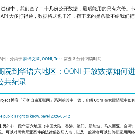
的过程中，我们查了二十几份公开数据，最后能用的只有六份。
API 大多打得通，数据格式也干净，挡下来的是条款不给我们
26日
分类于
翻译文章
,
OONI
,
Tor
需要 3 分钟阅读时间
高院到华语六地区：OONI 开放数据如何
公共纪录
 Project 博客「守护自由互联网」系列的其中一篇，介绍 OONI 在实际情境中
e public's right to know, pavel 2026-05-12
末另外补一段华语六地区（中国大陆、香港、澳门、新加坡、马来西亚、台湾
观测现况、可以对照肯尼亚案件的法律倡议切入点，以及一般读者可以如何把家用网