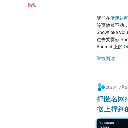
隐私
我们在
伊朗封
签页放着不动，就是
Snowflake
过去要贡献 Sn
Android 上的
O
继续阅读
2026年7月
把匿名网
据上撞到