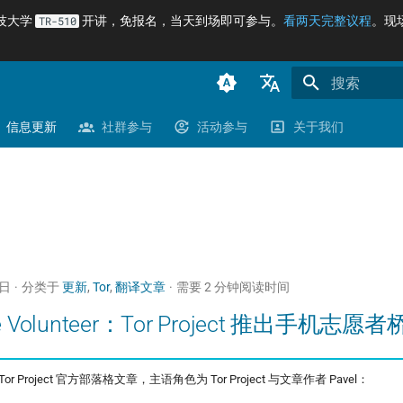
科技大学
开讲，免报名，当天到场即可参与。
看两天完整议程
。现
TR-510
正在初始化搜
臺灣正體（zh-TW）
信息更新
社群参与
活动参与
关于我们
简体中文（zh-CN）
English (en-US)
5日
分类于
更新
,
Tor
,
翻译文章
需要 2 分钟阅读时间
ke Volunteer：Tor Project 推出手机志愿者
 Project 官方部落格文章，主语角色为 Tor Project 与文章作者 Pavel：