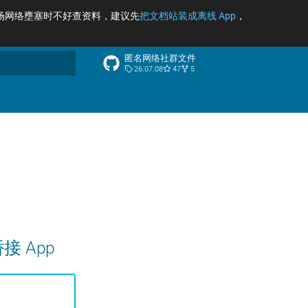
场网络壅塞时不好查资料，建议先
把文档站装成离线 App
，
匿名网络社群文件
26.07.08
47
5
索引擎
桥接 App