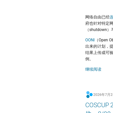
网络自由已经
连
府也针对特定
（shutdo
OONI
（Open Ob
出来的计划，
结果上传成可
例。
继续阅读
2026年7月
COSCU