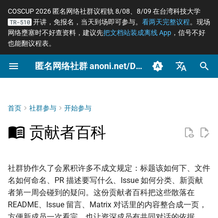
COSCUP 2026 匿名网络社群议程轨 8/08、8/09 在台湾科技大学
开讲，免报名，当天到场即可参与。
看两天完整议程
。现场
TR-510
正
网络壅塞时不好查资料，建议先
把文档站装成离线 App
，信号不好
也能翻议程表。
在
匿名网络社群 anoni.net/Docs
第一周的入门路径
概念
OONI 网站检测清单
软件更新日志
沟通与协作工具
2026 年度路线图
COSCUP 2026 公开征稿
持续关注
2026
OONI
网络自由为什么重要
什么是匿名网络？
一般人平常该做到什么
端对端加密如何运作
Tor 更新日志
筹备：匿名网络工作坊
初
2025/08
始
臺灣正體（zh-TW）
归档
写作风格规范
工具
ASNs 自治网络观测数据分
项目研究预先准备
个人隐私指引研究专题
COSCUP 2026 匿名网络社
紧急求救
2025
Relay
匿名、隐私、假名、机
什么是 Tor
记者保护消息来源
后量子密码概观
Tails 更新日志
析
群议程轨
性的差别
化
简体中文（zh-CN）
首页
社群参与
开始参与
文章类型
禁用句型与标点
场景
中文化与文件翻译
Tor Relay 校园建立研究专
Tails
Tor Browser 进阶设定
社运行动者的数位准备
去中心化网站发布
Arti 更新日志
搜
English (en-US)
Tor Relays 观测点
题
匿名网络工作坊 2025/08
威胁模型如何建立
贡献者百科
并列引号的标点
进阶
为什么我们用「正体中
Tor
Tor Snowflake
LGBTQ+ 与性少数的匿
零知识身份验证与支付
OONI 更新日志
索
筹备页面
台湾个资法 2025 修法
文」而非「繁体中文」
匿名支付研究专题
Metadata 是什么，为
社交
引
重要
段落语气
报告
公告
OnionShare
常被误认为匿名的网络
社群协作久了会累积许多不成文规定：标题该如何下、文件
擎
台湾 VASP 法 2026
如何搭建 Tor Relay
家暴受害者的数位准备
名如何命名、PR 描述要写什么、Issue 如何分类、新贡献
社群平台怎么收集你的
标点集合
技术
VPN 的风险与选择
者第一周会碰到的疑问。这份贡献者百科把这些散落在
据
揭弊者保护法的技术观察
如何搭建 Tor WebTunnel
选举观察员的自保
README、Issue 留言、Matrix 对话里的内容整合成一页，
桥接
用词
文章
加密 DNS 怎么选、怎
方便新成员一次看完，也让资深成员有共同对话的依据。