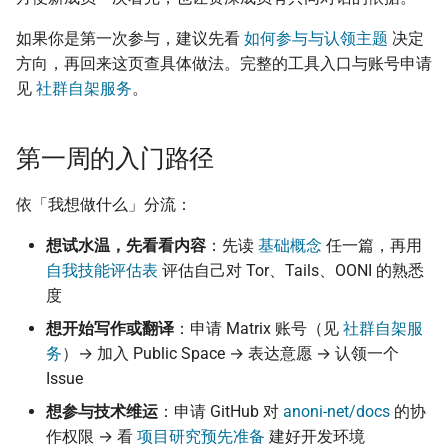
监控现在做得到什么
认真的生效
倡议组织的匿名捐款管
onionoo MCP：Tor 中继节
文件命名与目录
更新
如果你是第一次参与，建议先看
如何参与与认领主题
决定
点查询服务
怎么维持多个网络身分
什么是 Tails
在中国大陆的公开平台
方向，再回来这页查具体做法。完整的工具入口与账号申请
播信息
文件名
活动
见
社群自架服务
。
ASN 观测资料撷取与分析
为什么匿名支付重要
Tails、Whonix、Qubes
差别
出差与研讨会的数位准
目录结构
社区
OONI 测量资料结构导览
（东亚与东南亚）
第一周的入门路径
GrapheneOS：高度隐
搬档、改名、删页要补
翻译文章
OONI 怎么判定一个网站被
行动作业系统
出国前数字安全：用 AI 
redirect
依「我想做什么」分流：
封锁
助生成目的地概况
观察
想试水温，先看看内容
：先读
基础概念
任一篇，再用
什么是 OONI
图片与资源
自我技能评估表
评估自己对 Tor、Tails、OONI 的熟悉
OONI 测项速查表
隐私
度
OONI Run v2 操作说明
跨档链接规则
上传机敏信息流程
想开始写作或翻译
：申请 Matrix 账号（见
社群自架服
什么是 CryptPad
PR 流程
务
）→ 加入 Public Space → 表达意愿 → 认领一个
帮忙 pin 文件站的 IPFS 镜
Issue
像
匿名通讯工具比较
Branch 命名
想参与技术维运
：申请 GitHub 对
anoni-net/docs
的协
作权限 → 看
项目研究预先准备
建好开发环境
品牌素材
密码管理器入门
Commit 消息格式