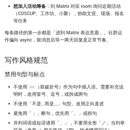
想加入活动筹备
：到 Matrix 对应 room 询问近期活动
（COSCUP、工作坊、小聚），协助文宣、现场、报名
Asian Diceware：带亚
PR 描述
的英文密语字典
等任务
Review
每条路径的第一步都是「进到 Matrix 表达意愿」。社群运
加密货币的隐私光谱
作偏向 async，留消息后等一两天回复是正常节奏。
Issue 分类
用 AI 工作时怎么避免数
外泄
翻译流程
写作风格规范
提问前先看哪里
禁用句型与标点
行为准则摘要
不使用
（双破折号）作为句中插入语。需要补充说
——
明时，改用冒号、逗号，或拆成两句
这份百科是活文件
不使用「不是...而是...」句型。改用正向直述
避免用「；」断句，优先用「。」或拆句
并列词语或短语请用「、」，不要用全形「／」当列举