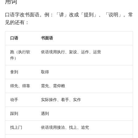
用词
口语字改书面语。例：「讲」改成「提到」、「说明」。常
见的还有：
口语
书面语
跑（执行软
依语境用执行、架设、运作、运营
件）
拿到
取得
得先、得靠
需先、需仰赖
动手
实际操作、着手、实作
踩到
遇到
找上门
依语境用接洽、找上、追究