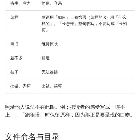
省事、省力
简便、容易
怎样
副词用「如何」，修饰语（怎样的 X）用「什么
样的」。「长怎样」整句改写，不要写成「长如
何」
照旧
维持原状
差不多
相近
挂了
无法连接
搞错、弄坏
出错、损坏
照录他人说法不在此限。例：把读者的感受写成「连不
上」、「跑很慢」时保留原样，因为那正是要呈现的口吻。
文件命名与目录