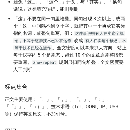
避免「这…」、「这个…」开头，与「其实」、「换句
话说」这类填充转折，能删则删
「这」不要在同一句里堆叠。同句出现 3 次以上，或两
个「这」中间隔不到 9 个字，就把其中一个换成它实际
指的名词，或整句重写。例：
这件事说明有人在卖这个概
改成
念，不等于这套技术已经在运作
有人在卖这个概念，不
。全文密度可以拿来抓大方向，站上
等于技术已经在运作
每千汉字约 5 个是常态，超过 10 个的文章通常整段都
要重写。
规则只扫同句堆叠，全文密度要
zhe-repeat
人工判断
标点集合
正文主要使用：「、」、「，」、「。」、「：」、
「「」」、「（）」。技术术语（Tor、OONI、IP、USB
等）保持英文原文，不加引号。