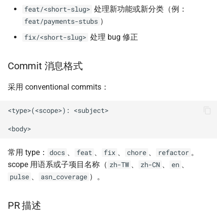
处理新功能或新分类（例：
feat/<short-slug>
）
feat/payments-stubs
处理 bug 修正
fix/<short-slug>
Commit 消息格式
采用 conventional commits：
<type>(<scope>): <subject>

常用 type：
、
、
、
、
。
docs
feat
fix
chore
refactor
scope 用语系或子项目名称（
、
、
、
zh-TW
zh-CN
en
、
）。
pulse
asn_coverage
PR 描述