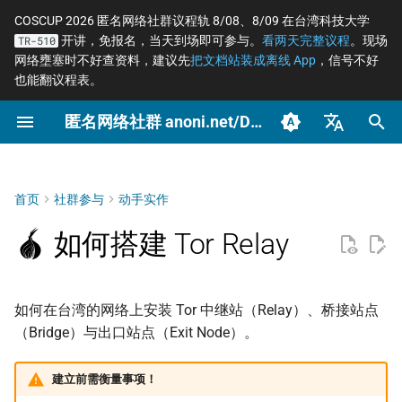
COSCUP 2026 匿名网络社群议程轨 8/08、8/09 在台湾科技大学
开讲，免报名，当天到场即可参与。
看两天完整议程
。现场
TR-510
正
网络壅塞时不好查资料，建议先
把文档站装成离线 App
，信号不好
也能翻议程表。
在
匿名网络社群 anoni.net/Docs
如何建立 Middle Relay
概念
OONI 网站检测清单
软件更新日志
如何参与与认领主题
2026 年度路线图
COSCUP 2026 公开征稿
持续关注
2026
OONI
网络自由为什么重要
什么是匿名网络？
一般人平常该做到什么
端对端加密如何运作
Tor 更新日志
筹备：匿名网络工作坊
初
2025/08
始
臺灣正體（zh-TW）
归档
安装 tor
工具
ASNs 自治网络观测数据分
自我技能评估表
个人隐私指引研究专题
COSCUP 2026 匿名网络社
紧急求救
2025
Relay
匿名、隐私、假名、机
什么是 Tor
记者保护消息来源
后量子密码概观
Tails 更新日志
析
群议程轨
性的差别
化
简体中文（zh-CN）
首页
社群参与
动手实作
文章类型
设置
场景
贡献者百科
Tor Relay 校园建立研究专
Tails
Tor Browser 进阶设定
社运行动者的数位准备
去中心化网站发布
Arti 更新日志
搜
English (en-US)
Tor Relays 观测点
题
匿名网络工作坊 2025/08
威胁模型如何建立
如何搭建 Tor Relay
使用 nyx 监控
进阶
BECOME_ANONI
Tor
Tor Snowflake
LGBTQ+ 与性少数的匿
零知识身份验证与支付
OONI 更新日志
索
筹备页面
台湾个资法 2025 修法
匿名支付研究专题
Metadata 是什么，为
社交
引
重要
建立多组 Tor 配置文件 tor-
报告
Tor Project 生态与对接
公告
OnionShare
常被误认为匿名的网络
如何在台湾的网络上安装 Tor 中继站（Relay）、桥接站点
擎
instance-create
台湾 VASP 法 2026
家暴受害者的数位准备
（Bridge）与出口站点（Exit Node）。
社群平台怎么收集你的
治理章程
技术
VPN 的风险与选择
据
建立新的 Tor Instance
揭弊者保护法的技术观察
选举观察员的自保
建立前需衡量事项！
文章
加密 DNS 怎么选、怎