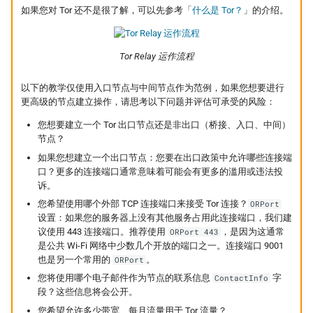
监控现在做得到什么
设置新的配置文件
认真的生效
倡议组织的匿名捐款管
如果您对 Tor 还不是很了解，可以先参考「
什么是 Tor？
」的介绍。
更新
怎么维持多个网络身分
启动
什么是 Tails
在中国大陆的公开平台
播信息
活动
Tor Relay 运作流程
为什么匿名支付重要
使用 nyx 监控新的配置文件
Tails、Whonix、Qubes
差别
出差与研讨会的数位准
以下的教学仅使用入口节点与中间节点作为范例，如果您想要进行
社区
更高级的节点建立操作，请思考以下问题并评估可承受的风险：
（东亚与东南亚）
搭建 Tor Relay 的常见问题
GrapheneOS：高度隐
翻译文章
您想要建立一个 Tor 出口节点还是非出口（桥接、入口、中间）
行动作业系统
出国前数字安全：用 AI 
节点？
助生成目的地概况
观察
如果您想建立一个出口节点：您要在出口政策中允许哪些连接端
口？更多的连接端口通常意味着可能会有更多的滥用或违法投
什么是 OONI
诉。
隐私
您希望使用哪个外部 TCP 连接端口来接受 Tor 连接？
ORPort
OONI Run v2 操作说明
设置：如果您的服务器上没有其他服务占用此连接端口，我们建
议使用 443 连接端口。推荐使用
，是因为这通常
ORPort 443
什么是 CryptPad
是公共 Wi-Fi 网络中少数几个开放的端口之一。连接端口 9001
也是另一个常用的
。
ORPort
匿名通讯工具比较
您将使用哪个电子邮件作为节点的联系信息
字
ContactInfo
段？这些信息将会公开。
密码管理器入门
您希望允许多少带宽、每月流量用于 Tor 流量？