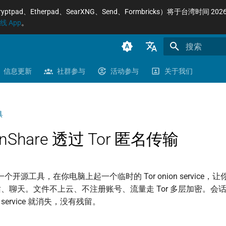
Etherpad、SearXNG、Send、Formbricks）将于台湾时间 2026/8
 App
。
正在初始化搜
臺灣正體（zh-TW）
信息更新
社群参与
活动参与
关于我们
简体中文（zh-CN）
English (en-US)
具
onShare 透过 Tor 匿名传输
个开源工具，在你电脑上起一个临时的 Tor onion service
、聊天。文件不上云、不注册账号、流量走 Tor 多层加密。会
n service 就消失，没有残留。