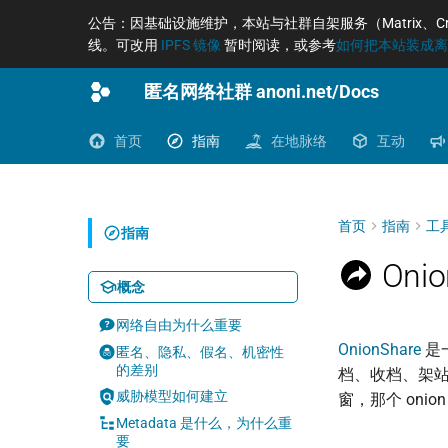
公告：因基础设施维护，本站与社群自架服务（Matrix、Cryptpad、
线。可改用
IPFS 镜像
暂时阅读，或参考
如何把本站装成离线
匿名网络社群 anoni.net/Docs
首页
指南
在地脉络
互动
首页
指南
工
指南
Oni
概念
网络自由为什么重要
OnionShare
是一
匿名、隐私、假名、机密性
的差别
档、收档、架站
威胁模型如何建立
窗，那个 onio
Metadata 是什么，为什么重
要