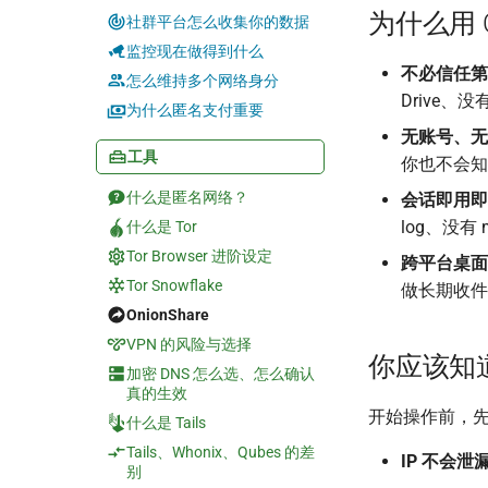
为什么用 On
社群平台怎么收集你的数据
监控现在做得到什么
不必信任第
怎么维持多个网络身分
Drive、没有
为什么匿名支付重要
无账号、无 
工具
你也不会知
什么是匿名网络？
会话即用即
log、没有 
什么是 Tor
Tor Browser 进阶设定
跨平台桌面
Tor Snowflake
做长期收件
OnionShare
VPN 的风险与选择
你应该知
加密 DNS 怎么选、怎么确认
真的生效
开始操作前，
什么是 Tails
Tails、Whonix、Qubes 的差
IP 不会泄
别