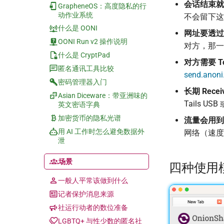
会话结束就
GrapheneOS：高度隐私的行
动作业系统
不会留下这个
什么是 OONI
网址要透过
OONI Run v2 操作说明
对方，那一段
什么是 CryptPad
对方需要 Tor
匿名通讯工具比较
send.anoni
密码管理器入门
长期 Rec
Asian Diceware：带亚洲味的
Tails USB
英文密语字典
加密货币的隐私光谱
流量会用到
用 AI 工作时怎么避免数据外
网络（速度
泄
场景
四种使用
一般人平常该做到什么
记者保护消息来源
社运行动者的数位准备
LGBTQ+ 与性少数的匿名社