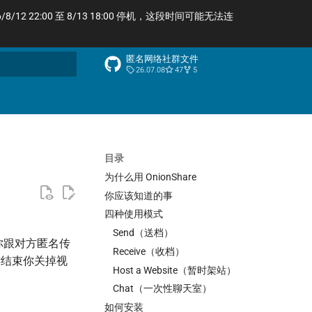
/12 22:00 至 8/13 18:00 停机，这段时间可能无法连
匿名网络社群文件
26.07.08
47
5
索引擎
目录
为什么用 OnionShare
你应该知道的事
四种使用模式
Send（送档）
，让你跟对方匿名传
Receive（收档）
话结束你关掉视
Host a Website（暂时架站）
Chat（一次性聊天室）
如何安装