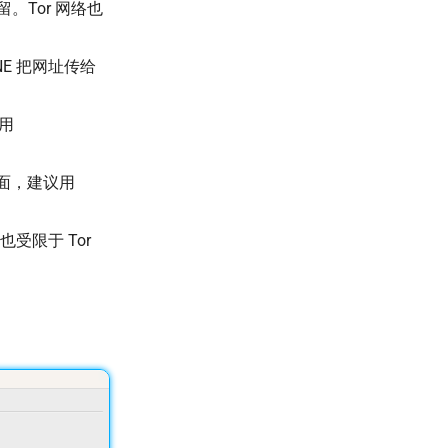
残留。Tor 网络也
INE 把网址传给
。
改用
击面，建议用
受限于 Tor