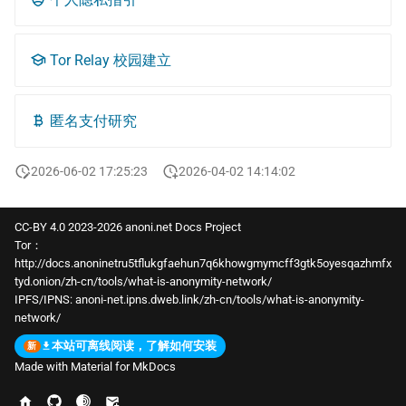
Tor Relay 校园建立
匿名支付研究
2026-06-02 17:25:23
2026-04-02 14:14:02
CC-BY 4.0 2023-2026 anoni.net Docs Project
Tor：
http://docs.anoninetru5tflukgfaehun7q6khowgmymcff3gtk5oyesqazhmfx
tyd.onion/zh-cn/tools/what-is-anonymity-network/
IPFS/IPNS:
anoni-net.ipns.dweb.link/zh-cn/tools/what-is-anonymity-
network/
本站可离线阅读，了解如何安装
Made with
Material for MkDocs