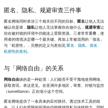
监控现在做得到什么
倡议组织的匿名捐款管道
onionoo MCP：Tor 中
工具家族如何分工
更新
匿名、隐私、规避审查三件事
怎么维持多个网络身分
点查询服务
在中国大陆的公开平台传
播信息
2026：社区正在补齐的三块
活动
匿名网络同时牵涉三个相关但不同的目标。
匿名
让他人无法
为什么匿名支付重要
ASN 观测资料撷取与分
确认你是谁，
隐私
让他人无法掌握你在做什么，
规避审查
让
出差与研讨会的数位准备
一同了解
社区
你在被封锁的环境中仍能连上受限资源。三者常常重叠，使
（东亚与东南亚）
OONI 测量资料结构导览
用者的情境决定哪一个最关键。再加上常被混用的「假名」
下一步可参与的项目
翻译文章
与「机密性」，完整的定义与差别见
匿名、隐私、假名、
出国前数字安全：用 AI 自
OONI 怎么判定一个网
机密性的差别
。
助生成目的地概况
封锁
观察
OONI 测项速查表
隐私
与「网络自由」的关系
上传机敏信息流程
网络自由
谈的是一种处境：人们能否不受干预地使用网络、
获取资讯、表达意见。在亚洲许多地区，审查、封锁与监控
帮忙 pin 文件站的 IPFS
（surveillance）正在缩小这个空间。
像
匿名网络提供了一条具体的应对路径。透过技术工具的组
品牌素材
合，让人们在受限的环境中仍能维持隐私与连线能力，同时