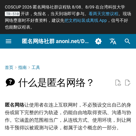
COSCUP 2026 匿名网络社群议程轨 8/08、8/09 在台湾科技大学
开讲，免报名，当天到场即可参与。
看两天完整议程
。现场
TR-510
正
网络壅塞时不好查资料，建议先
把文档站装成离线 App
，信号不好
也能翻议程表。
在
匿名网络社群 anoni.net/Docs
匿名、隐私、规避审查三件事
开始参与
网络自由为什么重要
一般人平常该做到什么
端对端加密如何运作
OONI 网站检测清单
软件更新日志
COSCUP 2026 公开征稿
持续关注
2026
OONI
Tor 更新日志
如何参与与认领主题
沟通与协作工具
2026 年度路线图
筹备：匿名网络工作坊
初
2025/08
始
臺灣正體（zh-TW）
与「网络自由」的关系
归档
动手实作
匿名、隐私、假名、机密
记者保护消息来源
后量子密码概观
ASNs 自治网络观测数据分
COSCUP 2026 匿名网络社
紧急求救
2025
Relay
Tails 更新日志
自我技能评估表
项目研究预先准备
个人隐私指引研究专题
性的差别
析
群议程轨
化
简体中文（zh-CN）
首页
指南
工具
不同参与者为何会用到
文章类型
推动主题
社运行动者的数位准备
去中心化网站发布
Tails
Arti 更新日志
贡献者百科
中文化与文件翻译
Tor Relay 校园建立研
搜
English (en-US)
威胁模型如何建立
Tor Relays 观测点
匿名网络工作坊 2025/08
题
什么是匿名网络？
新闻媒体
LGBTQ+ 与性少数的匿名
零知识身份验证与支付
Tor
OONI 更新日志
BECOME_ANONI
为什么我们用「正体中
索
筹备页面
Metadata 是什么，为什么
社交
台湾个资法 2025 修法
文」而非「繁体中文」
匿名支付研究专题
引
重要
独立记者
常被误认为匿名的网络
公告
Tor Project 生态与对接
匿名网络
让使用者在连上互联网时，不必预设交出自己的身
擎
家暴受害者的数位准备
台湾 VASP 法 2026
如何搭建 Tor Relay
份或留下完整的行为轨迹，仍能自由地取得资讯、沟通与协
社群平台怎么收集你的数
公民团体
技术
治理章程
作。它涵盖的范围相当广，从连线方式、使用环境，到让网
据
选举观察员的自保
揭弊者保护法的技术观察
如何搭建 Tor WebTunne
络干预得以被观测与记录，都属于这个概念的一部分。
桥接
开源科技社区
文章