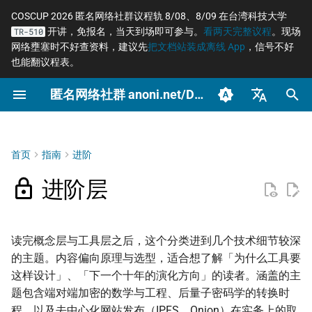
COSCUP 2026 匿名网络社群议程轨 8/08、8/09 在台湾科技大学
开讲，免报名，当天到场即可参与。
看两天完整议程
。现场
TR-510
正
网络壅塞时不好查资料，建议先
把文档站装成离线 App
，信号不好
也能翻议程表。
在
匿名网络社群 anoni.net/Docs
开始参与
网络自由为什么重要
什么是匿名网络？
一般人平常该做到什么
OONI 网站检测清单
软件更新日志
COSCUP 2026 公开征稿
持续关注
2026
OONI
Tor 更新日志
如何参与与认领主题
沟通与协作工具
2026 年度路线图
筹备：匿名网络工作坊
初
2025/08
始
臺灣正體（zh-TW）
归档
动手实作
匿名、隐私、假名、机密
什么是 Tor
记者保护消息来源
ASNs 自治网络观测数据分
COSCUP 2026 匿名网络社
紧急求救
2025
Relay
Tails 更新日志
自我技能评估表
项目研究预先准备
个人隐私指引研究专题
性的差别
析
群议程轨
化
简体中文（zh-CN）
首页
指南
进阶
文章类型
推动主题
Tor Browser 进阶设定
社运行动者的数位准备
Tails
Arti 更新日志
贡献者百科
中文化与文件翻译
Tor Relay 校园建立研
搜
English (en-US)
威胁模型如何建立
Tor Relays 观测点
匿名网络工作坊 2025/08
题
进阶层
Tor Snowflake
LGBTQ+ 与性少数的匿名
Tor
OONI 更新日志
BECOME_ANONI
为什么我们用「正体中
索
筹备页面
Metadata 是什么，为什么
社交
台湾个资法 2025 修法
文」而非「繁体中文」
匿名支付研究专题
引
重要
OnionShare
公告
Tor Project 生态与对接
读完概念层与工具层之后，这个分类进到几个技术细节较深
擎
家暴受害者的数位准备
台湾 VASP 法 2026
如何搭建 Tor Relay
的主题。内容偏向原理与选型，适合想了解「为什么工具要
社群平台怎么收集你的数
VPN 的风险与选择
技术
治理章程
这样设计」、「下一个十年的演化方向」的读者。涵盖的主
据
选举观察员的自保
揭弊者保护法的技术观察
如何搭建 Tor WebTunne
题包含端对端加密的数学与工程、后量子密码学的转换时
桥接
加密 DNS 怎么选、怎么确
文章
程，以及去中心化网站发布（IPFS、Onion）在实务上的取