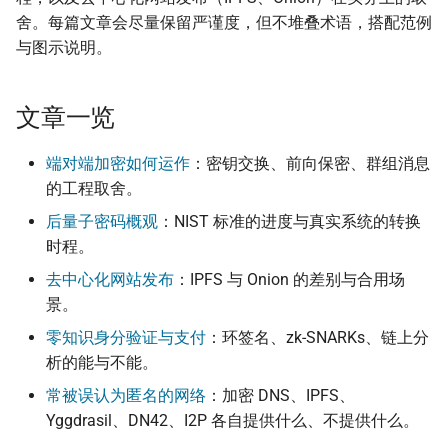
监控现在做得到什么
认真的生效
倡议组织的匿名捐款管道
舍。每篇文章会尽量保留严谨度，但不堆叠术语，搭配范例
onionoo MCP：Tor 中
更新
与图示说明。
怎么维持多个网络身分
点查询服务
什么是 Tails
在中国大陆的公开平台传
播信息
活动
为什么匿名支付重要
ASN 观测资料撷取与分
Tails、Whonix、Qubes 的
文章一览
差别
出差与研讨会的数位准备
社区
（东亚与东南亚）
OONI 测量资料结构导览
端对端加密如何运作
：密钥交换、前向保密、群组消息
GrapheneOS：高度隐私的
翻译文章
的工程取舍。
行动作业系统
出国前数字安全：用 AI 自
OONI 怎么判定一个网
后量子密码概观
：NIST 标准的进度与真实系统的转换
助生成目的地概况
封锁
观察
时程。
什么是 OONI
OONI 测项速查表
隐私
去中心化网站发布
：IPFS 与 Onion 的差别与合用场
OONI Run v2 操作说明
景。
上传机敏信息流程
零知识身分验证与支付
：环签名、zk-SNARKs、链上分
什么是 CryptPad
析的能与不能。
帮忙 pin 文件站的 IPFS
常被误认为匿名的网络
：加密 DNS、IPFS、
像
匿名通讯工具比较
Yggdrasil、DN42、I2P 各自提供什么、不提供什么。
品牌素材
密码管理器入门