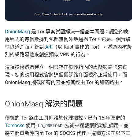
上傳機敏資訊流程
Asian Diceware：帶亞
的英文密語字典
幫忙 pin 文件站的 IPFS
OnionMasq
是 Tor 專案試圖解決一個基本問題：讓您的應
像
加密貨幣的隱私光譜
用程式的每個數據封包都無例外地通過 Tor。它是一個實驗
性隧道介面，針對
Arti
（以 Rust 實作的 Tor），透過內核級
品牌素材
用 AI 工作時怎麼避免資
別的網路隔離來創造類似 VPN 的行為。
外洩
這項技術透過建立一個只存在於沙箱內的虛擬網路卡來實
現。您的應用程式會將這個假網路介面視為正常使用，而
OnionMasq 攔截所有內容並將其經由 Tor 的加密路由。
OnionMasq 解決的問題
傳統的 Tor 路由工具仰賴於代理攔截。已有 15 年歷史的
Torsocks
使用
技術來攔截網路功能調用，並
LD_PRELOAD
將它們重新導向至 Tor 的 SOCKS 代理。這種方法在以下三