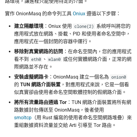
路環境，讓進程只能使用特定的介面。
實作 OnionMasq 的命令列工具
Oniux
遵循以下步驟：
建立隔離環境
：Oniux 使用
系統呼叫將您的
clone(2)
應用程式放在網路、掛載、PID 和使用者命名空間中，
應用程式在一個封閉的容器中運行。
移除對真實網路的訪問
：在命名空間內，您的應用程式
看不到
、
或任何實體網路介面，正常的網
eth0
wlan0
際網路並不存在。
安裝虛擬網路卡
：OnionMasq 建立一個名為
onion0
的
TUN 網路介面裝置
，對應用程式來說，它是一個看
似真實卻由使用者命名空間軟體控制的假網路介面。
將所有流量路由通過 Tor
：TUN 網路介面裝置將所有網
路數據封包傳送至 OnionMasq，後者使用
smoltcp
（用 Rust 編寫的使用者命名空間網路堆疊）來
重組數據資料流量並交給 Arti 引導至 Tor 路由。