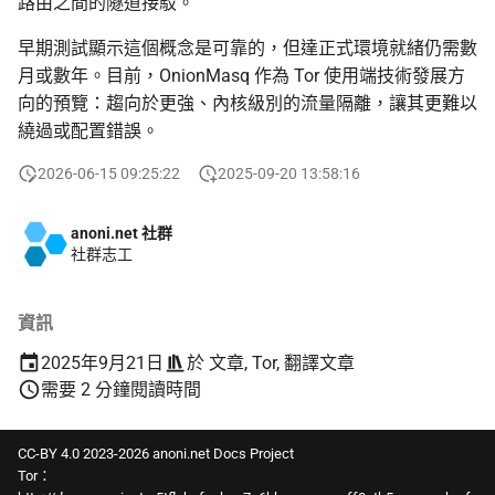
路由之間的隧道接駁。
早期測試顯示這個概念是可靠的，但達正式環境就緒仍需數
月或數年。目前，OnionMasq 作為 Tor 使用端技術發展方
向的預覽：趨向於更強、內核級別的流量隔離，讓其更難以
繞過或配置錯誤。
2026-06-15 09:25:22
2025-09-20 13:58:16
anoni.net 社群
社群志工
資訊
2025年9月21日
於
文章
,
Tor
,
翻譯文章
需要 2 分鐘閱讀時間
CC-BY 4.0 2023-2026 anoni.net Docs Project
Tor：