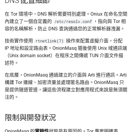
DNS 配置細節
在 Tor 環境中，DNS 解析需要特別處理。Oniux 在命名空間
內建立了一個自定義的
，指向與 Tor 相
/etc/resolv.conf
容的名稱解析，防止 DNS 查詢通過您的正常解析器洩漏。
技術實作使用
操作來配置虛擬介面，分配
rtnetlink(7)
IP 地址和設定路由表。OnionMasq 隨後使用 Unix 域通訊端
（Unix domain socket）在程序之間傳遞 TUN 介面文件描
述符。
在底層，OnionMasq 通過建立的介面與 Arti 進行通訊。Arti
構建 Tor 連線、加密流量並處理匿名路由。OnionMasq 只
是提供隧道管道，讓這些流程建立對應用程式來說是無須關
注的。
限制與開發狀況
OnionMasq 的
實驗性
狀態是有原因的。Tor 專案明確表