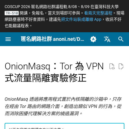
COSCUP 2026 匿名網路社群議程軌 8/08、8/09 在臺灣科技大學
開講，免報名，當天到場即可參與。
看兩天完整議程
。現場
TR-510
正
網路壅塞時不好查資料，建議先
把文件站裝成離線 App
，收訊不好
也能翻議程表。
在
匿名網路社群 anoni.net/Docs
2026
OONI
開始參與
概念
OONI 網站檢測清單
Tor 更新日誌
COSCUP 2026 公開徵稿
持續關注
網路政變 - InterSecLab
網路自由為什麼重要
什麼是匿名網路？
一般人平常該做到什麼
端對端加密如何運作
如何參與與認領主題
社群自架服務
2026 年度路線圖
籌備：匿名網路工作坊
初
2025/08
始
臺灣正體（zh-TW）
2025
Relay
動手實作
工具
ASN 自治網路觀測資料分
Tails 更新日誌
COSCUP 2026 匿名網路社
緊急求救
MADLink - InterSecLab
匿名、隱私、假名、機
什麼是 Tor
記者保護消息來源
後量子密碼概觀
自我技能評估表
專案研究預先準備
個人隱私指引研究專題
析
群議程軌
性的差別
化
簡體中文（zh-CN）
OnionMasq：Tor 為 VPN
Tails
推動主題
場景
Arti 更新日誌
Tor Browser 進階設定
社運行動者的數位準備
去中心化網站發布
貢獻者百科
中文化與文件翻譯
Tor Relay 校園建立研
搜
English (en-US)
Tor Relays 觀測點
匿名網路工作坊 2025/08
威脅模型如何建立
題
式流量隔離實驗修正
Tor
進階
OONI 更新日誌
Tor Snowflake
LGBTQ+ 與性少數的匿
零知識身分驗證與支付
BECOME_ANONI
為什麼我們用「正體中
尋
籌備頁面
台灣個資法 2025 修法
Metadata 是什麼，為
社交
文」而非「繁體中文」
匿名支付研究專題
引
重要
公告
報告
OnionShare
常被誤認為匿名的網路
Tor Project 生態與對接
OnionMasq 透過將應用程式置於內核隔離的沙箱中，只存
擎
台灣 VASP 法 2026
家暴受害者的數位準備
如何搭建 Tor Relay
在經由 Tor 路由的網路介面，創造出類似 VPN 的行為，從
社群平台怎麼收集你的
技術
VPN 的風險與選擇
治理章程
而消除困擾代理解決方案的繞過漏洞。
料
揭弊者保護法的技術觀察
選舉觀察員的自保
如何搭建 Tor WebTunne
橋接
文章
加密 DNS 怎麼選、怎