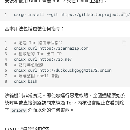
安裝和使用 Oniux 需要 Rust，只在 Linux 上運行：
1
cargo
install
--git
https://gitlab.torproject.org
基本用法包括包裝任何指令：
1
# 透過 Tor 路由單個指令
2
oniux
curl
3
# 獲取您的 Tor 出口 IP
4
oniux
curl
5
# 訪問洋蔥服務
6
oniux
curl
7
# 隔離整個 shell 會話
8
oniux
沙箱機制非常廣泛。即使您運行惡意軟體，企圖通過原始系
統呼叫或直接網路訪問來繞過 Tor，內核也會阻止它看到除
了
介面以外的任何東西。
onion0