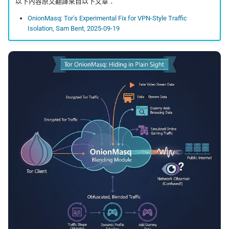
監控現在做得到什麼
以下內容原文翻譯來自以下文章：
認真的生效
倡議組織的匿名捐款管
校園 Tor Relay 提案範
更新
OnionMasq: Tor's Experimental Fix for VPN-Style Traffic
怎麼維持多個網路身分
什麼是 Tails
在中國大陸的公開平台
Isolation, Sam Bent, 2025-09-19
播資訊
校園 Tor Relay 架設 SO
活動
為什麼匿名支付重要
Tails、Whonix、Qubes
差別
出差與研討會的數位準
校園 Tor Relay：給校
社群
（東亞與東南亞）
法務的 FAQ
GrapheneOS：高度隱
翻譯文章
行動作業系統
出國前數位安全：用 AI 
onionoo MCP：Tor 中
助產生目的地概況
點查詢服務
觀察
什麼是 OONI
ASN 觀測資料擷取與分
隱私
OONI Run v2 操作說明
OONI 測量資料結構導覽
什麼是 CryptPad
OONI 怎麼判定一個網
封鎖
匿名通訊工具比較
OONI 測項速查表
密碼管理器入門