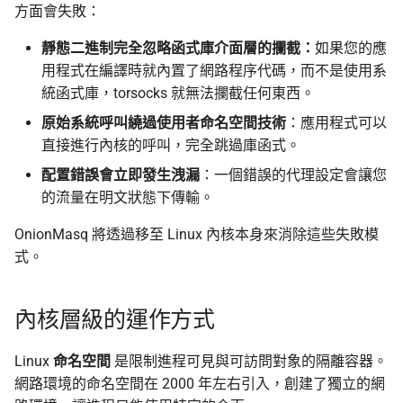
方面會失敗：
靜態二進制完全忽略函式庫介面層的攔截：
如果您的應
用程式在編譯時就內置了網路程序代碼，而不是使用系
統函式庫，torsocks 就無法攔截任何東西。
原始系統呼叫繞過使用者命名空間技術
：應用程式可以
直接進行內核的呼叫，完全跳過庫函式。
配置錯誤會立即發生洩漏
：一個錯誤的代理設定會讓您
的流量在明文狀態下傳輸。
OnionMasq 將透過移至 Linux 內核本身來消除這些失敗模
式。
內核層級的運作方式
Linux
命名空間
是限制進程可見與可訪問對象的隔離容器。
網路環境的命名空間在 2000 年左右引入，創建了獨立的網