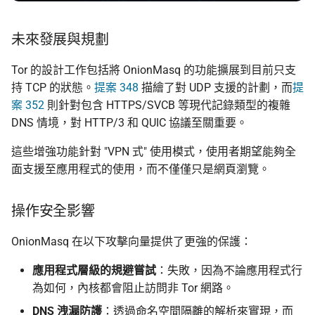
未來發展與規劃
Tor 的設計工作包括將 OnionMasq 的功能擴展到目前只支
持 TCP 的狀態。
提案 348
描繪了對 UDP 支援的計劃，而
提
案 352
則針對包含 HTTPS/SVCB 等現代記錄類型的複雜
DNS 情境，對 HTTP/3 和 QUIC 協議至關重要。
這些增強功能針對 "VPN 式" 使用模式，使用者期望能夠全
面支援至應用程式的使用，而不僅僅只是網頁瀏覽。
操作安全影響
OnionMasq 在以下攻擊向量提供了更強的保護：
應用程式層級的規避嘗試
：失敗，因為不論應用程式行
為如何，內核都會阻止訪問非 Tor 網路。
DNS 洩漏防護
：透過命名空間隔離的解析來實現，而