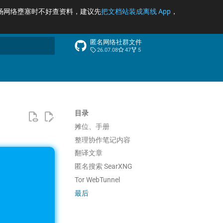
场网络壅塞时不好查资料，建议先
把文档站装成离线 App
，
匿名网络社群文件
26.07.08
47
5
索引擎
目录
摊位、手册
整理协作笔记内容
翻译文章
匿名搜索 SearXNG
Tor WebTunnel
最后