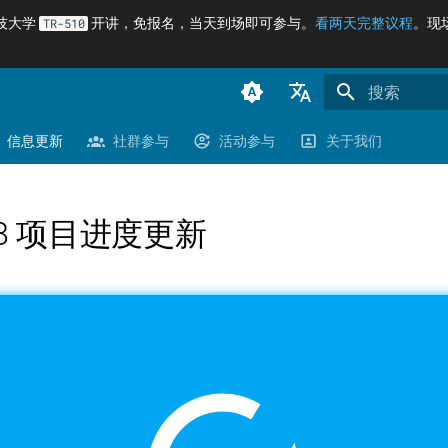
科技大学
开讲，免报名，当天到场即可参与。
看两天完整议程
。现
TR-510
正在初始化搜
臺灣正體（zh-TW）
信息更新
社群参与
活动参与
关于我们
简体中文（zh-CN）
English (en-US)
/08 项目进度更新