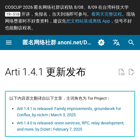
COSCUP 2026 匿名网络社群议程轨 8/08、8/09 在台湾科技大学
开讲，免报名，当天到场即可参与。
看两天完整议程
。现场
TR-510
正
网络壅塞时不好查资料，建议先
把文档站装成离线 App
，信号不好
也能翻议程表。
在
匿名网络社群 anoni.net/Docs
2026
OONI
开始参与
概念
OONI 网站检测清单
Tor 更新日志
COSCUP 2026 公开征稿
持续关注
网络自由为什么重要
什么是匿名网络？
一般人平常该做到什么
端对端加密如何运作
如何参与与认领主题
沟通与协作工具
2026 年度路线图
筹备：匿名网络工作坊
初
2025/08
始
臺灣正體（zh-TW）
2025
Relay
动手实作
工具
ASNs 自治网络观测数据分
Tails 更新日志
COSCUP 2026 匿名网络社
紧急求救
匿名、隐私、假名、机
什么是 Tor
记者保护消息来源
后量子密码概观
自我技能评估表
项目研究预先准备
个人隐私指引研究专题
析
群议程轨
性的差别
化
简体中文（zh-CN）
Arti 1.4.1 更新发布
Tails
推动主题
场景
Arti 更新日志
Tor Browser 进阶设定
社运行动者的数位准备
去中心化网站发布
贡献者百科
中文化与文件翻译
Tor Relay 校园建立研
搜
English (en-US)
Tor Relays 观测点
匿名网络工作坊 2025/08
威胁模型如何建立
题
Tor
进阶
OONI 更新日志
Tor Snowflake
LGBTQ+ 与性少数的匿
零知识身份验证与支付
BECOME_ANONI
为什么我们用「正体中
索
筹备页面
台湾个资法 2025 修法
Metadata 是什么，为
社交
文」而非「繁体中文」
匿名支付研究专题
以下内容原文翻译自以下文章，主词角色为 Tor Project：
引
重要
公告
报告
OnionShare
常被误认为匿名的网络
Tor Project 生态与对接
Arti 1.4.1 is released: Family improvements, groundwork for
擎
台湾 VASP 法 2026
家暴受害者的数位准备
如何搭建 Tor Relay
Conflux, by nickm | March 3, 2025
社群平台怎么收集你的
技术
VPN 的风险与选择
治理章程
Arti 1.4.0 is released: onion services, RPC, relay development,
据
揭弊者保护法的技术观察
选举观察员的自保
如何搭建 Tor WebTunne
and more, by Diziet | February 7, 2025
桥接
文章
加密 DNS 怎么选、怎