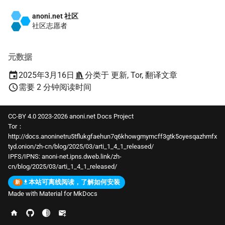
anoni.net 社区
社区志愿者
元数据
2025年3月16日
分类于
更新
,
Tor
,
翻译文章
需要 2 分钟阅读时间
CC-BY 4.0 2023-2026 anoni.net Docs Project
Tor：
http://docs.anoninetru5tflukgfaehun7q6khowgmymcff3gtk5oyesqazhmfx
tyd.onion/zh-cn/blog/2025/03/arti_1_4_1_released/
IPFS/IPNS:
anoni-net.ipns.dweb.link/zh-
cn/blog/2025/03/arti_1_4_1_released/
本站可离线阅读，了解如何安装
Made with
Material for MkDocs