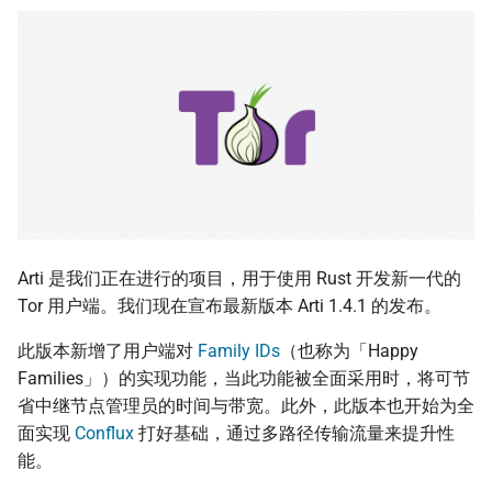
监控现在做得到什么
认真的生效
倡议组织的匿名捐款管
onionoo MCP：Tor 中
更新
怎么维持多个网络身分
点查询服务
什么是 Tails
在中国大陆的公开平台
播信息
活动
为什么匿名支付重要
ASN 观测资料撷取与分
Tails、Whonix、Qubes
差别
出差与研讨会的数位准
社区
（东亚与东南亚）
OONI 测量资料结构导览
GrapheneOS：高度隐
翻译文章
行动作业系统
出国前数字安全：用 AI 
OONI 怎么判定一个网
助生成目的地概况
封锁
观察
什么是 OONI
Arti 是我们正在进行的项目，用于使用 Rust 开发新一代的
OONI 测项速查表
隐私
Tor 用户端。我们现在宣布最新版本 Arti 1.4.1 的发布。
OONI Run v2 操作说明
此版本新增了用户端对
Family IDs
（也称为「Happy
上传机敏信息流程
Families」）的实现功能，当此功能被全面采用时，将可节
什么是 CryptPad
省中继节点管理员的时间与带宽。此外，此版本也开始为全
帮忙 pin 文件站的 IPFS
面实现
Conflux
打好基础，通过多路径传输流量来提升性
像
匿名通讯工具比较
能。
品牌素材
密码管理器入门