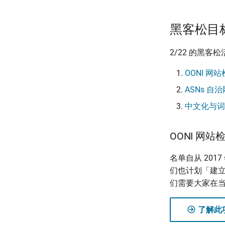
黑客松目
2/22 的黑
OONI 网
ASNs 
中文化与词
OONI 网
名单自从 20
们也计划「建
们需要大家在
了解此