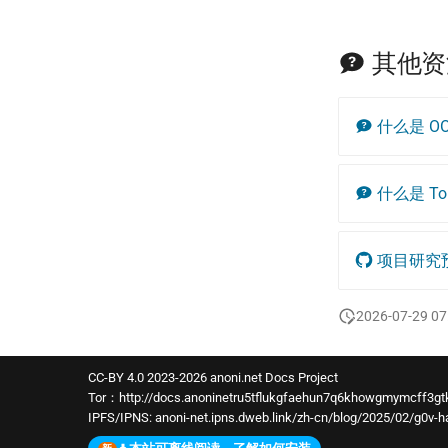
其他资
什么是 OO
什么是 To
项目研究
2026-07-29 07
CC-BY 4.0 2023-2026 anoni.net Docs Project
Tor：
http://docs.anoninetru5tflukgfaehun7q6khowgmymcff3gt
IPFS/IPNS:
anoni-net.ipns.dweb.link/zh-cn/blog/2025/02/g0v-