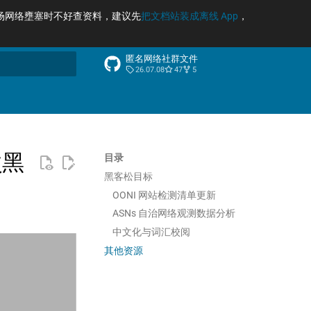
场网络壅塞时不好查资料，建议先
把文档站装成离线 App
，
匿名网络社群文件
26.07.08
47
5
索引擎
次黑
目录
黑客松目标
OONI 网站检测清单更新
ASNs 自治网络观测数据分析
中文化与词汇校阅
其他资源