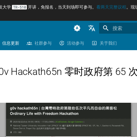
科技大学
开讲，免报名，当天到场即可参与。
看两天完整议程
。现
TR-510
正在初始化搜
臺灣正體（zh-TW）
信息更新
社群参与
活动参与
关于我们
简体中文（zh-CN）
English (en-US)
g0v Hackath65n 零时政府第 65 