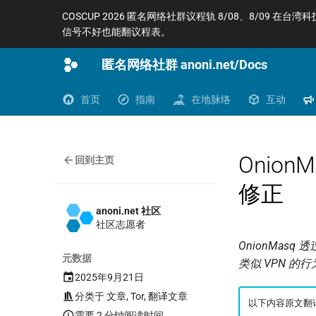
COSCUP 2026 匿名网络社群议程轨 8/08、8/09 在台湾
信号不好也能翻议程表。
匿名网络社群 anoni.net/Docs
首页
指南
在地脉络
互动
Onion
回到主页
修正
anoni.net 社区
社区志愿者
OnionMas
元数据
类似 VPN 
2025年9月21日
分类于
文章
,
Tor
,
翻译文章
以下内容原文翻
需要 2 分钟阅读时间