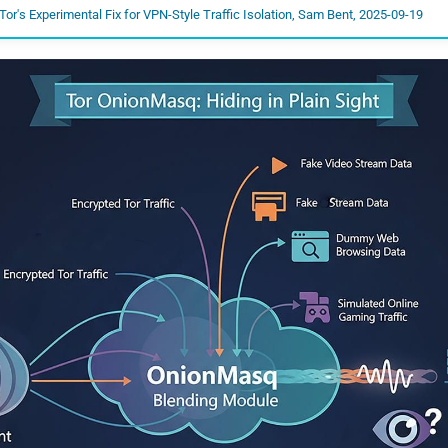
or's Experimental Fix for VPN-Style Traffic Isolation, Sam Bent, 2025-09-19