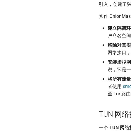
引入，创建了
实作 OnionM
建立隔离环
户命名空间
移除对真实
网络接口，
安装虚拟网
说，它是一
将所有流量路
者使用
smo
至 Tor 路
TUN 网
一个
TUN 网