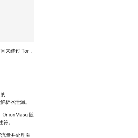
来绕过 Tor，
义的
正常解析器泄漏。
ionMasq 随
描述符。
、加密流量并处理匿