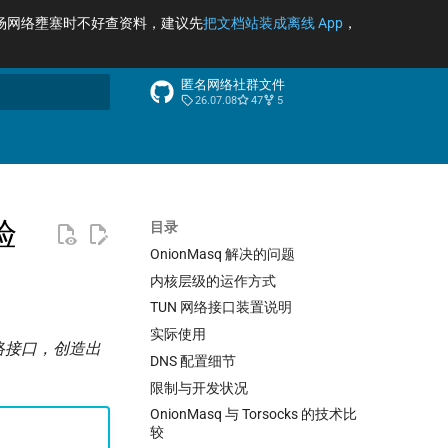
场网络壅塞时不好查资料，建议先
把文档站装成离线 App
，
匿名网络社群文件
26.07.08
47
5
索引擎
验
目录
OnionMasq 解决的问题
内核层级的运作方式
TUN 网络接口装置说明
实际使用
网络接口，创造出
DNS 配置细节
限制与开发状况
OnionMasq 与 Torsocks 的技术比
较