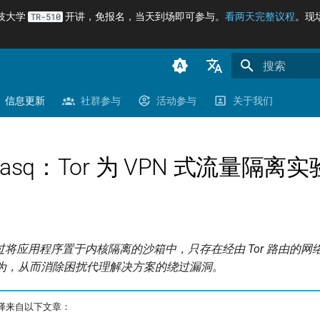
科技大学
开讲，免报名，当天到场即可参与。
看两天完整议程
。现
TR-510
正在初始化搜
臺灣正體（zh-TW）
信息更新
社群参与
活动参与
关于我们
简体中文（zh-CN）
English (en-US)
Masq：Tor 为 VPN 式流量隔离实
q 透过将应用程序置于内核隔离的沙箱中，只存在经由 Tor 路由的
的行为，从而消除困扰代理解决方案的绕过漏洞。
译来自以下文章：