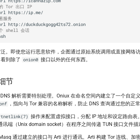
url
 Tor 出口 IP
url
洋葱服务
url
个 shell 会话
泛。即使您运行恶意软件，企图通过原始系统调用或直接网络访问
它看到除了
接口以外的任何东西。
onion0
置细节
中，DNS 解析需要特别处理。Oniux 在命名空间内建立了一个自定
，指向与 Tor 兼容的名称解析，防止 DNS 查询通过您的
onf
操作来配置虚拟接口，分配 IP 地址和设定路由表。On
rtnetlink(7)
域通讯端（Unix domain socket）在程序之间传递 TUN 接口文件
Masq 通过建立的接口与 Arti 进行通讯。Arti 构建 Tor 连线