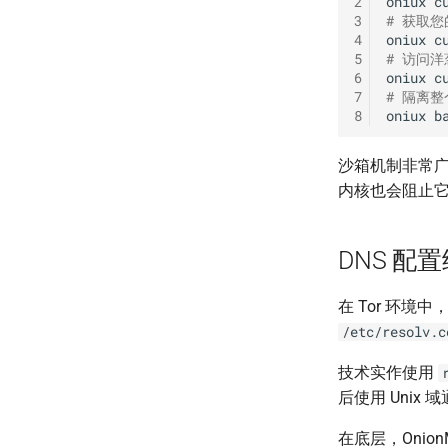
2
oniux
c
3
# 获取您的
4
oniux
c
5
# 访问
6
oniux
c
7
# 隔离整
8
oniux
沙箱机制非常广
内核也会阻止
DNS 配
在 Tor 环境
/etc/resolv.c
技术实作使用
后使用 Unix 
在底层，Onion