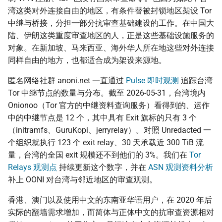
湾这类对外连接自由的地区，有条件替被封锁地区架设 Tor
中继与桥接，分担一部分抗审查基础建设的工作。在中国大
陆、伊朗这类重度审查地区的人，正是这些基础设施服务的
对象。在新加坡、马来西亚、海外华人所在地这些对外连接
同样自由的地方，也都适合成为架设来源地。
匿名网络社群 anoni.net 一直通过
Pulse 即时观测
追踪台湾
Tor 中继节点的数量与分布。截至 2026-05-31，台湾境内
Onionoo（Tor 官方的中继资料查询服务）看得到的、运作
中的中继节点是 12 个，其中具有 Exit 旗标的只有 3 个
（initramfs、GuruKopi、jerryrelay）。对照 Unredacted 一
个组织就执行 123 个 exit relay、30 天承载近 300 TiB 流
量，台湾的全国 exit 规模还不到他们的 3%。我们在
Tor
Relays 观测点
持续更新这个数字，并在
ASN 观测资料分析
补上 OONI 对台湾与邻近地区的审查观测。
香港、澳门以及使用中文的东南亚华语用户，在 2020 年后
实际的翻墙需求增加，而简体与正体中文的抗审查资源相对