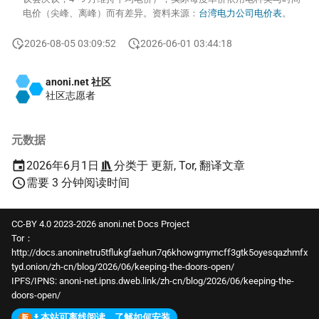
电价（尖峰、离峰）而有差异。资料来源：
台湾电力公司电价表
。
2026-08-05 03:09:52
2026-06-01 03:44:18
anoni.net 社区
社区志愿者
元数据
2026年6月1日
分类于
更新
,
Tor
,
翻译文章
需要 3 分钟阅读时间
CC-BY 4.0 2023-2026 anoni.net Docs Project
Tor：
http://docs.anoninetru5tflukgfaehun7q6khowgmymcff3gtk5oyesqazhmfx
tyd.onion/zh-cn/blog/2026/06/keeping-the-doors-open/
IPFS/IPNS:
anoni-net.ipns.dweb.link/zh-cn/blog/2026/06/keeping-the-
doors-open/
本站可离线阅读，了解如何安装