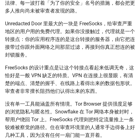
法律、每一波打着「为了你的安全」名号的措施，都会把更
多人推向尚未被审查者发现的路。
Unredacted Door 里最大的一块是 FreeSocks，给审查严重
地区的用户用的免费代理。如果你没接触过，代理就是一个
转接点：你的应用程序连的是这台转接的服务器，由它把连
接带过你跟外面网络之间那层过滤，再接到你真正想连的被
封锁服务。
FreeSocks 的设计重点是让这个转接点看起来低调无奇，这
恰好是一般 VPN 缺乏的特质。VPN 在连接上很显眼，有清
楚的端点、清楚的握手、在线路上看得出来的数据包形状。
审查者非常擅长阻挡他们认得出来的东西。
没有单一工具能涵盖所有情境。Tor Browser 提供强度足够
的浏览隐私与匿名性。Snowflake 在 Tor 网络本身被封时，
帮用户绕回 Tor 上。FreeSocks 代理则把特定流量推上一条
较难被察觉的路径。住在审查环境里的人通常手边得备上好
几种工具，因为没有任何一扇门能一直开着。