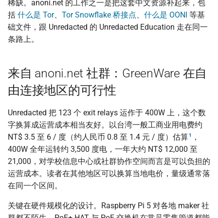
稀缺。anoni.net 的工作之一是把这套中文资源补起来，包
括
什么是 Tor
、
Tor Snowflake 桥接点
、
什么是 OONI
等基
础文件，跟 Unredacted 的 Unredacted Education 走在同一
条路上。
来自 anoni.net 社群：GreenWare 在自
由连接地区的可行性
Unredacted 把 123 个 exit relays 运作于 400W 上，这个数
字换算成运营成本相当友好。以台湾一般工商业用电费约
1
NT$ 3.5 至 6 / 度（约人民币 0.8 至 1.4 元 / 度）估算
，
400W 全年运转约 3,500 度电，一年大约 NT$ 12,000 至
21,000，对学校信息中心或社群协作空间而言是可以负担的
运营成本。读者在其他地区可以换算当地电价，量级通常落
在同一个区间。
关键在硬件规模化的设计。Raspberry Pi 5 对各地 maker 社
群都不陌生，PoE+ HAT 与 PoE 交换机在常见零售管道都能