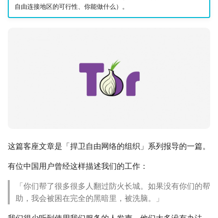
监控现在做得到什么
认真的生效
倡议组织的匿名捐款管
自由连接地区的可行性、你能做什么）。
onionoo MCP：Tor 中
更新
怎么维持多个网络身分
点查询服务
什么是 Tails
在中国大陆的公开平台
播信息
活动
为什么匿名支付重要
ASN 观测资料撷取与分
Tails、Whonix、Qubes
差别
出差与研讨会的数位准
社区
（东亚与东南亚）
OONI 测量资料结构导览
GrapheneOS：高度隐
翻译文章
行动作业系统
出国前数字安全：用 AI 
OONI 怎么判定一个网
助生成目的地概况
封锁
观察
什么是 OONI
OONI 测项速查表
隐私
OONI Run v2 操作说明
这篇客座文章是「捍卫自由网络的组织」系列报导的一篇。
上传机敏信息流程
有位中国用户曾经这样描述我们的工作：
什么是 CryptPad
帮忙 pin 文件站的 IPFS
「你们帮了很多很多人翻过防火长城。如果没有你们的帮
像
匿名通讯工具比较
助，我会被困在完全的黑暗里，被洗脑。」
品牌素材
密码管理器入门