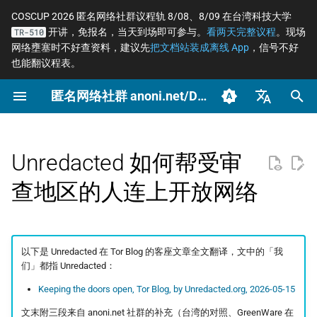
COSCUP 2026 匿名网络社群议程轨 8/08、8/09 在台湾科技大学
开讲，免报名，当天到场即可参与。
看两天完整议程
。现场
TR-510
正
网络壅塞时不好查资料，建议先
把文档站装成离线 App
，信号不好
也能翻议程表。
在
匿名网络社群 anoni.net/Docs
2026
OONI
开始参与
概念
OONI 网站检测清单
Tor 更新日志
COSCUP 2026 公开征稿
持续关注
网络自由为什么重要
什么是匿名网络？
一般人平常该做到什么
端对端加密如何运作
如何参与与认领主题
沟通与协作工具
2026 年度路线图
筹备：匿名网络工作坊
初
2025/08
始
臺灣正體（zh-TW）
2025
Relay
动手实作
工具
ASNs 自治网络观测数据分
Tails 更新日志
COSCUP 2026 匿名网络社
紧急求救
匿名、隐私、假名、机
什么是 Tor
记者保护消息来源
后量子密码概观
自我技能评估表
项目研究预先准备
个人隐私指引研究专题
析
群议程轨
性的差别
化
简体中文（zh-CN）
Unredacted 如何帮受审
Tails
推动主题
场景
Arti 更新日志
Tor Browser 进阶设定
社运行动者的数位准备
去中心化网站发布
贡献者百科
中文化与文件翻译
Tor Relay 校园建立研
搜
English (en-US)
Tor Relays 观测点
匿名网络工作坊 2025/08
威胁模型如何建立
题
查地区的人连上开放网络
Tor
进阶
OONI 更新日志
Tor Snowflake
LGBTQ+ 与性少数的匿
零知识身份验证与支付
BECOME_ANONI
为什么我们用「正体中
索
筹备页面
台湾个资法 2025 修法
Metadata 是什么，为
社交
文」而非「繁体中文」
匿名支付研究专题
引
重要
公告
报告
OnionShare
常被误认为匿名的网络
Tor Project 生态与对接
擎
台湾 VASP 法 2026
家暴受害者的数位准备
如何搭建 Tor Relay
以下是 Unredacted 在 Tor Blog 的客座文章全文翻译，文中的「我
们」都指 Unredacted：
社群平台怎么收集你的
技术
VPN 的风险与选择
治理章程
据
揭弊者保护法的技术观察
选举观察员的自保
如何搭建 Tor WebTunne
Keeping the doors open, Tor Blog, by Unredacted.org, 2026-05-15
桥接
文章
加密 DNS 怎么选、怎
文末附三段来自 anoni.net 社群的补充（台湾的对照、GreenWare 在