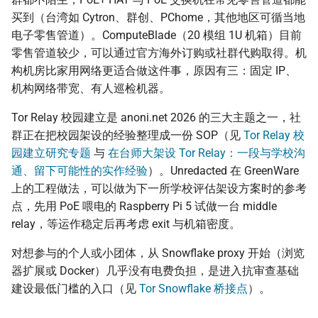
买到（台湾如 Cytron、群创、PChome，其他地区可循当地
电子零售管道）。ComputeBlade（20 模组 1U 机箱）目前
零售管道较少，可以通过官方海外订购或社群代购取得。机
构机房比家用网络更适合做这件事，原因有三：固定 IP、
机构网络带宽、有人巡检机器。
Tor Relay 校园建立是 anoni.net 2026 的三大主题之一，社
群正在把校园架设的经验整理成一份 SOP（见
Tor Relay 校
园建立研究专题
与
在台师大架设 Tor Relay：一段与学校沟
通、留下可能性的实作经验
）。Unredacted 在 GreenWare
上的工程做法，可以做为下一所学校评估架设方案时的参考
点，先用 PoE 喂电的 Raspberry Pi 5 试做一台 middle
relay，等运作稳定后再考虑 exit 与机箱密度。
对想参与的个人或小团体，从 Snowflake proxy 开始（浏览
器扩展或 Docker）几乎没有电费负担，是进入抗审查基础
建设最低门槛的入口（见
Tor Snowflake 桥接点
）。