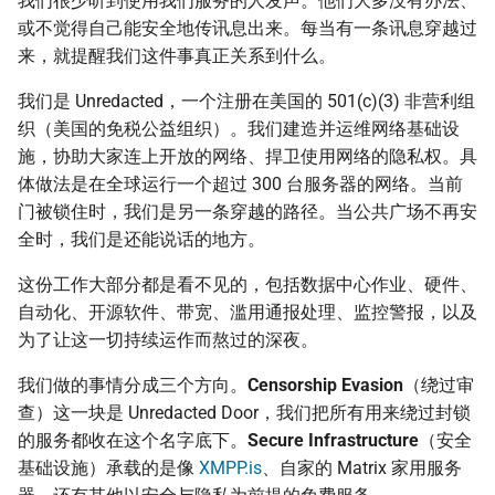
我们很少听到使用我们服务的人发声。他们大多没有办法、
或不觉得自己能安全地传讯息出来。每当有一条讯息穿越过
Asian Diceware：带亚
来，就提醒我们这件事真正关系到什么。
的英文密语字典
我们是 Unredacted，一个注册在美国的 501(c)(3) 非营利组
织（美国的免税公益组织）。我们建造并运维网络基础设
加密货币的隐私光谱
施，协助大家连上开放的网络、捍卫使用网络的隐私权。具
体做法是在全球运行一个超过 300 台服务器的网络。当前
用 AI 工作时怎么避免数
门被锁住时，我们是另一条穿越的路径。当公共广场不再安
外泄
全时，我们是还能说话的地方。
这份工作大部分都是看不见的，包括数据中心作业、硬件、
自动化、开源软件、带宽、滥用通报处理、监控警报，以及
为了让这一切持续运作而熬过的深夜。
我们做的事情分成三个方向。
Censorship Evasion
（绕过审
查）这一块是 Unredacted Door，我们把所有用来绕过封锁
的服务都收在这个名字底下。
Secure Infrastructure
（安全
基础设施）承载的是像
XMPP.is
、自家的 Matrix 家用服务