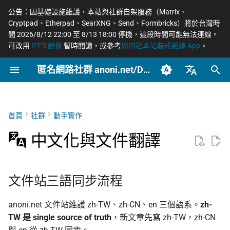
公告：因基礎設施維護，本站與社群自架服務（Matrix、
Cryptpad、Etherpad、SearXNG、Send、Formbricks）將於台灣時
正
間 2026/8/12 22:00 至 8/13 18:00 停機，這段時間可能無法連線。
可改用
IPFS 鏡像
暫時閱讀，或參考
如何把本站裝成離線 App
。
在
匿名網路社群 anoni.net/Docs
文件站三語同步流程
概念
OONI 網站檢測清單
軟體更新日誌
如何參與與認領主題
2026 年度路線圖
COSCUP 2026 公開徵稿
持續關注
網路政變 - InterSecLab
2026
OONI
網路自由為什麼重要
什麼是匿名網路？
一般人平常該做到什麼
端對端加密如何運作
Tor 更新日誌
籌備：匿名網路工作坊
初
2025/08
始
臺灣正體（zh-TW）
封存
zh-TW → zh-CN
工具
ASN 自治網路觀測資料分
自我技能評估表
個人隱私指引研究專題
COSCUP 2026 匿名網路社
緊急求救
MADLink - InterSecLab
2025
Relay
匿名、隱私、假名、機
什麼是 Tor
記者保護消息來源
後量子密碼概觀
Tails 更新日誌
析
群議程軌
性的差別
化
簡體中文（zh-CN）
首頁
社群
動手實作
文章類型
zh-TW → en
場景
貢獻者百科
Tor Relay 校園建立研究專
Tails
Tor Browser 進階設定
社運行動者的數位準備
去中心化網站發布
Arti 更新日誌
搜
English (en-US)
Tor Relays 觀測點
題
匿名網路工作坊 2025/08
威脅模型如何建立
中文化與文件翻譯
相關規則檔
進階
BECOME_ANONI
Tor
Tor Snowflake
LGBTQ+ 與性少數的匿
零知識身分驗證與支付
OONI 更新日誌
尋
籌備頁面
台灣個資法 2025 修法
匿名支付研究專題
Metadata 是什麼，為
社交
引
重要
社群參與過的上游翻譯
報告
Tor Project 生態與對接
公告
OnionShare
常被誤認為匿名的網路
文件站三語同步流程
擎
台灣 VASP 法 2026
家暴受害者的數位準備
社群平台怎麼收集你的
CryptPad（zh_Hant、
治理章程
技術
VPN 的風險與選擇
anoni.net 文件站維護 zh-TW、zh-CN、en 三個語系。
zh-
料
zh_Hans）
揭弊者保護法的技術觀察
選舉觀察員的自保
TW 是 single source of truth
，新文章先寫 zh-TW，zh-CN
文章
加密 DNS 怎麼選、怎