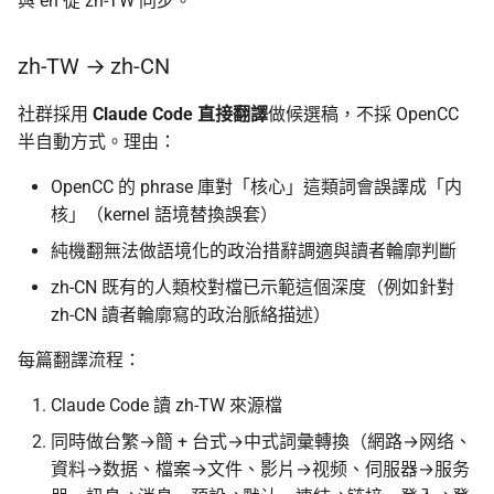
與 en 從 zh-TW 同步。
監控現在做得到什麼
上游翻譯工作流：從 Weblate
認真的生效
倡議組織的匿名捐款管
到 release
更新
怎麼維持多個網路身分
什麼是 Tails
在中國大陸的公開平台
zh-TW → zh-CN
1. 確認專案的翻譯平台與貢
播資訊
活動
獻管道
為什麼匿名支付重要
社群採用
Claude Code 直接翻譯
做候選稿，不採 OpenCC
Tails、Whonix、Qubes
差別
出差與研討會的數位準
半自動方式。理由：
社群
2. 註冊翻譯平台帳號、找對
（東亞與東南亞）
OpenCC 的 phrase 庫對「核心」這類詞會誤譯成「内
應子專案
GrapheneOS：高度隱
翻譯文章
核」（kernel 語境替換誤套）
行動作業系統
出國前數位安全：用 AI 
3. 翻譯時保留三件事
助產生目的地概況
觀察
純機翻無法做語境化的政治措辭調適與讀者輪廓判斷
什麼是 OONI
zh-CN 既有的人類校對檔已示範這個深度（例如針對
4. 主動跟 upstream 維護者
隱私
zh-CN 讀者輪廓寫的政治脈絡描述）
溝通
OONI Run v2 操作說明
每篇翻譯流程：
5. release 之後持續維護
什麼是 CryptPad
Claude Code 讀 zh-TW 來源檔
6. 跟社群分享
匿名通訊工具比較
同時做台繁→簡 + 台式→中式詞彙轉換（網路→网络、
資料→数据、檔案→文件、影片→视频、伺服器→服务
OONI 工具
密碼管理器入門