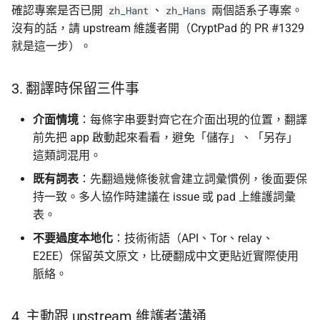
確認專案是否已開
、
兩個語系子專案。
zh_Hant
zh_Hans
沒有的話，請 upstream 維護者開（CryptPad 的 PR #1329
就是這一步）。
3. 翻譯時保留三件事
介面情境
：每條字串要對齊它在介面出現的位置，翻譯
前先把 app 啟動起來看看，避免「儲存」、「另存」
這類詞混用。
既有詞表
：先翻過幾條後就會建立詞彙慣例，後面要保
持一致。多人協作時建議在 issue 或 pad 上維護詞彙
表。
不要過度本地化
：技術術語（API、Tor、relay、
E2EE）保留英文原文，比硬翻成中文更貼近實際使用
脈絡。
4. 主動跟 upstream 維護者溝通