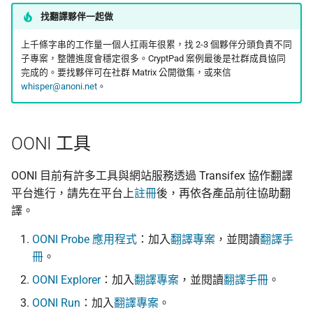
找翻譯夥伴一起做
上千條字串的工作量一個人扛兩年很累，找 2-3 個夥伴分頭負責不同
子專案，整體進度會穩定很多。CryptPad 案例最後是社群成員協同
完成的。要找夥伴可在社群 Matrix 公開徵集，或來信
whisper@anoni.net
。
OONI 工具
OONI 目前有許多工具與網站服務透過 Transifex 協作翻譯
平台進行，請先在平台上
註冊
後，再依各產品前往協助翻
譯。
OONI Probe 應用程式
：加入
翻譯專案
，並閱讀
翻譯手
冊
。
OONI Explorer
：加入
翻譯專案
，並閱讀
翻譯手冊
。
OONI Run
：加入
翻譯專案
。