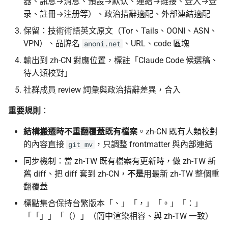
器、訊息→消息、預設→默认、連結→链接、登入→登
录、註冊→注册等）、政治措辭適配、外部連結適配
OONI Blog
Asian Diceware：帶亞
保留：技術術語英文原文（Tor、Tails、OONI、ASN、
的英文密語字典
VPN）、品牌名
、URL、code 區塊
anoni.net
Tor 文件翻譯
輸出到 zh-CN 對應位置，標註「Claude Code 候選稿、
加密貨幣的隱私光譜
下一步
待人類校對」
用 AI 工作時怎麼避免資
社群成員 review 詞彙與政治措辭差異，合入
外洩
重要規則
：
結構搬遷時不重翻覆蓋既有檔案
。zh-CN 既有人類校對
的內容直接
，只調整 frontmatter 與內部連結
git mv
同步機制：當 zh-TW 既有檔案有更新時，做 zh-TW 新
舊 diff、把 diff 套到 zh-CN，
不是
用最新 zh-TW 整個重
翻覆蓋
標點集合保持台繁版本「、」「，」「。」「：」
「「」」「（）」（簡中渲染相容、與 zh-TW 一致）