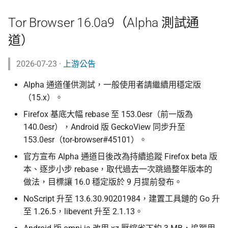
監控現在做得到什麼
認真的生效
倡議組織的匿名捐款管
Tor Browser 15.0.15
校園 Tor Relay 提案範
更新
Tor Browser 16.0a9（Alpha 測試通
怎麼維持多個網路身分
什麼是 Tails
在中國大陸的公開平台
道）
Tor Browser 16.0a7（Alpha
播資訊
校園 Tor Relay 架設 SO
活動
測試通道）
為什麼匿名支付重要
Tails、Whonix、Qubes
2026-07-23 ·
上游公告
差別
出差與研討會的數位準
校園 Tor Relay：給校
社群
Tor Browser 15.0.14
（東亞與東南亞）
法務的 FAQ
Alpha 通道僅供測試，一般使用者請繼續用穩定版
GrapheneOS：高度隱
翻譯文章
（15.x）。
Tor Browser 15.0.13
行動作業系統
出國前數位安全：用 AI 
onionoo MCP：Tor 中
Firefox 基底大幅 rebase 至 153.0esr（前一版為
助產生目的地概況
點查詢服務
觀察
Tor Browser 16.0a6（Alpha
140.0esr），Android 版 GeckoView 同步升至
什麼是 OONI
測試通道）
ASN 觀測資料擷取與分
153.0esr（tor-browser#45101）。
隱私
OONI Run v2 操作說明
官方宣布 Alpha 通道日後改為持續追蹤 Firefox beta 版
Tor Browser 15.0.12
OONI 測量資料結構導覽
本、逐步小步 rebase，取代過去一次跳過整年版本的
什麼是 CryptPad
做法，目標讓 16.0 穩定版於 9 月提前發布。
Tor Browser 15.0.11
OONI 怎麼判定一個網
NoScript 升至 13.6.30.90201984，建置工具鏈的 Go 升
封鎖
匿名通訊工具比較
至 1.26.5，libevent 升至 2.1.13。
OONI 測項速查表
密碼管理器入門