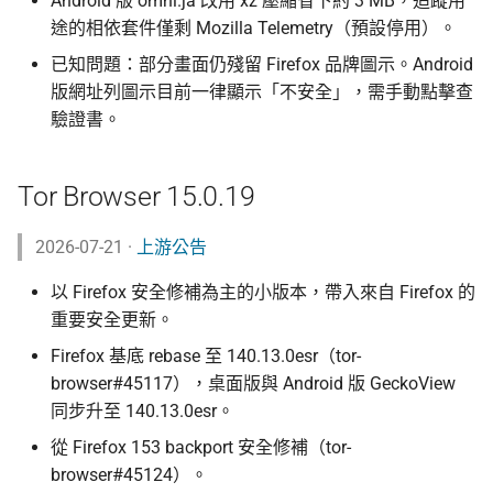
Android 版 omni.ja 改用 xz 壓縮省下約 3 MB，追蹤用
途的相依套件僅剩 Mozilla Telemetry（預設停用）。
上傳機敏資訊流程
Asian Diceware：帶亞
已知問題：部分畫面仍殘留 Firefox 品牌圖示。Android
的英文密語字典
版網址列圖示目前一律顯示「不安全」，需手動點擊查
幫忙 pin 文件站的 IPFS
驗證書。
像
加密貨幣的隱私光譜
品牌素材
用 AI 工作時怎麼避免資
Tor Browser 15.0.19
外洩
2026-07-21 ·
上游公告
以 Firefox 安全修補為主的小版本，帶入來自 Firefox 的
重要安全更新。
Firefox 基底 rebase 至 140.13.0esr（tor-
browser#45117），桌面版與 Android 版 GeckoView
同步升至 140.13.0esr。
從 Firefox 153 backport 安全修補（tor-
browser#45124）。