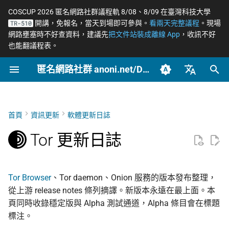
COSCUP 2026 匿名網路社群議程軌 8/08、8/09 在臺灣科技大學
開講，免報名，當天到場即可參與。
看兩天完整議程
。現場
TR-510
正
網路壅塞時不好查資料，建議先
把文件站裝成離線 App
，收訊不好
也能翻議程表。
在
匿名網路社群 anoni.net/Docs
Tor Browser 16.0a9（Alpha
2026
OONI
開始參與
概念
OONI 網站檢測清單
COSCUP 2026 公開徵稿
持續關注
網路政變 - InterSecLab
網路自由為什麼重要
什麼是匿名網路？
一般人平常該做到什麼
端對端加密如何運作
如何參與與認領主題
社群自架服務
2026 年度路線圖
籌備：匿名網路工作坊
初
測試通道）
2025/08
始
臺灣正體（zh-TW）
2025
Relay
動手實作
工具
ASN 自治網路觀測資料分
COSCUP 2026 匿名網路社
緊急求救
MADLink - InterSecLab
匿名、隱私、假名、機
什麼是 Tor
記者保護消息來源
後量子密碼概觀
自我技能評估表
專案研究預先準備
個人隱私指引研究專題
Tor Browser 15.0.19
析
群議程軌
性的差別
化
簡體中文（zh-CN）
首頁
資訊更新
軟體更新日誌
Tails
推動主題
場景
Tor Browser 進階設定
社運行動者的數位準備
去中心化網站發布
貢獻者百科
中文化與文件翻譯
Tor Relay 校園建立研
搜
English (en-US)
Tor Browser 15.0.18
Tor Relays 觀測點
匿名網路工作坊 2025/08
威脅模型如何建立
題
Tor 更新日誌
Tor
進階
Tor Snowflake
LGBTQ+ 與性少數的匿
零知識身分驗證與支付
BECOME_ANONI
為什麼我們用「正體中
尋
Tor Browser 16.0a8（Alpha
籌備頁面
台灣個資法 2025 修法
Metadata 是什麼，為
社交
文」而非「繁體中文」
匿名支付研究專題
引
測試通道）
重要
公告
報告
OnionShare
常被誤認為匿名的網路
Tor Project 生態與對接
Tor Browser
、Tor daemon、Onion 服務的版本發布整理，
擎
台灣 VASP 法 2026
家暴受害者的數位準備
如何搭建 Tor Relay
從上游 release notes 條列摘譯。新版本永遠在最上面。本
Tor Browser 15.0.17
社群平台怎麼收集你的
技術
VPN 的風險與選擇
治理章程
頁同時收錄穩定版與 Alpha 測試通道，Alpha 條目會在標題
料
揭弊者保護法的技術觀察
選舉觀察員的自保
如何搭建 Tor WebTunne
標注。
Tor Browser 15.0.16
橋接
文章
加密 DNS 怎麼選、怎