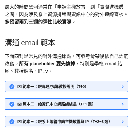
最大的時間黑洞通常在「申請主機放置」到「實際進機房」
之間，因為涉及系上資源排程與資訊中心的對外連線審核。
多預留兩到三週的彈性比較實際
。
溝通 email 範本
下面四封是常見的對外溝通節點，可參考骨架後依自己語氣
改寫。
所有 placeholder 要先換掉
，特別是學校 email 結
尾、教授姓名、IP 段。
✉️ 範本一：跟專題/指導教授說明（T+0）
✉️ 範本二：給資訊中心網路組組長（T+1 週）
✉️ 範本三：跟系上網管申請主機放置與 IP（T+2–3 週）