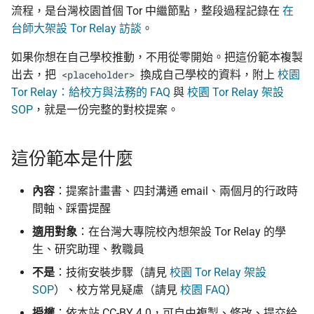
監控現在做得到什麼
認真的生效
倡議組織的匿名捐款管
流程，是台灣校園首個 Tor 中繼節點，整段過程記錄在
在
更新
台師大架設 Tor Relay 訪談
。
怎麼維持多個網路身分
什麼是 Tails
在中國大陸的公開平台
播資訊
活動
如果你想在自己學校推動，不用從零開始。把這份範本複製
為什麼匿名支付重要
Tails、Whonix、Qubes
出去，把
換成自己學校的資料，附上
校園
<placeholder>
差別
出差與研討會的數位準
社群
Tor Relay：給校方與法務的 FAQ
與
校園 Tor Relay 架設
（東亞與東南亞）
SOP
，就是一份完整的對校提案。
GrapheneOS：高度隱
翻譯文章
行動作業系統
出國前數位安全：用 AI 
這份範本是什麼
助產生目的地概況
觀察
什麼是 OONI
內容
：提案計畫書、四封溝通 email、兩個月的行政時
隱私
間軸、踩雷提醒
OONI Run v2 操作說明
適用對象
：在台灣大專院校內想架設 Tor Relay 的學
什麼是 CryptPad
生、研究助理、教職員
不是
：技術安裝步驟（請見
校園 Tor Relay 架設
匿名通訊工具比較
SOP
）、校方常見疑慮（請見
校園 FAQ
）
密碼管理器入門
授權
：依本站 CC-BY 4.0，可自由複製、修改、提交給