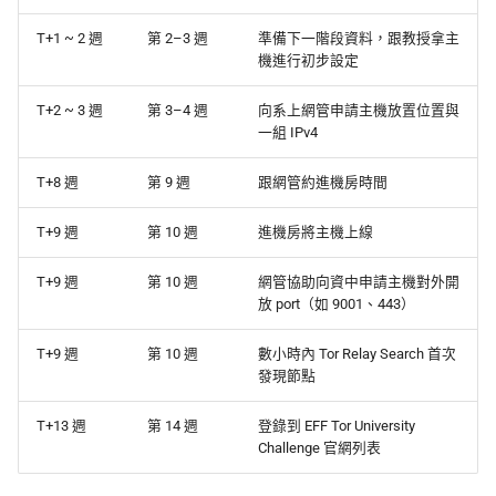
T+1 ~ 2 週
第 2–3 週
準備下一階段資料，跟教授拿主
機進行初步設定
T+2 ~ 3 週
第 3–4 週
向系上網管申請主機放置位置與
一組 IPv4
T+8 週
第 9 週
跟網管約進機房時間
T+9 週
第 10 週
進機房將主機上線
T+9 週
第 10 週
網管協助向資中申請主機對外開
放 port（如 9001、443）
T+9 週
第 10 週
數小時內 Tor Relay Search 首次
發現節點
T+13 週
第 14 週
登錄到 EFF Tor University
Challenge 官網列表