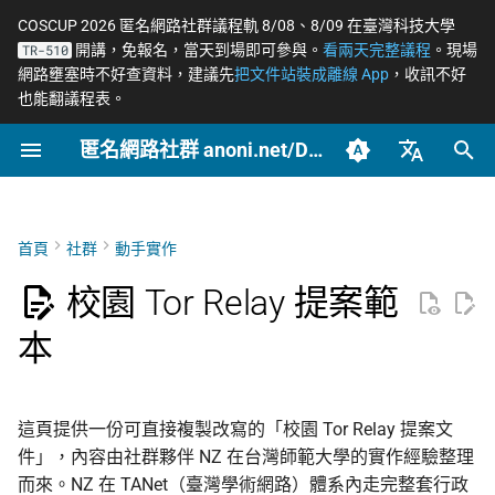
COSCUP 2026 匿名網路社群議程軌 8/08、8/09 在臺灣科技大學
開講，免報名，當天到場即可參與。
看兩天完整議程
。現場
TR-510
正
網路壅塞時不好查資料，建議先
把文件站裝成離線 App
，收訊不好
也能翻議程表。
在
匿名網路社群 anoni.net/Docs
這份範本是什麼
概念
OONI 網站檢測清單
軟體更新日誌
如何參與與認領主題
2026 年度路線圖
COSCUP 2026 公開徵稿
持續關注
網路政變 - InterSecLab
2026
OONI
網路自由為什麼重要
什麼是匿名網路？
一般人平常該做到什麼
端對端加密如何運作
Tor 更新日誌
籌備：匿名網路工作坊
初
2025/08
始
臺灣正體（zh-TW）
封存
如何使用這份範本
工具
ASN 自治網路觀測資料分
自我技能評估表
個人隱私指引研究專題
COSCUP 2026 匿名網路社
緊急求救
MADLink - InterSecLab
2025
Relay
匿名、隱私、假名、機
什麼是 Tor
記者保護消息來源
後量子密碼概觀
Tails 更新日誌
析
群議程軌
性的差別
化
簡體中文（zh-CN）
首頁
社群
動手實作
文章類型
提案文件主體（可整段複製）
場景
貢獻者百科
Tor Relay 校園建立研究專
Tails
Tor Browser 進階設定
社運行動者的數位準備
去中心化網站發布
Arti 更新日誌
搜
English (en-US)
Tor Relays 觀測點
題
匿名網路工作坊 2025/08
威脅模型如何建立
校園 Tor Relay 提案範
進階
BECOME_ANONI
Tor
Tor Snowflake
LGBTQ+ 與性少數的匿
零知識身分驗證與支付
OONI 更新日誌
尋
本
籌備頁面
台灣個資法 2025 修法
匿名支付研究專題
Metadata 是什麼，為
社交
引
重要
報告
Tor Project 生態與對接
公告
OnionShare
常被誤認為匿名的網路
擎
台灣 VASP 法 2026
家暴受害者的數位準備
社群平台怎麼收集你的
治理章程
技術
VPN 的風險與選擇
這頁提供一份可直接複製改寫的「校園 Tor Relay 提案文
料
揭弊者保護法的技術觀察
選舉觀察員的自保
件」，內容由社群夥伴 NZ 在台灣師範大學的實作經驗整理
文章
加密 DNS 怎麼選、怎
而來。NZ 在 TANet（臺灣學術網路）體系內走完整套行政