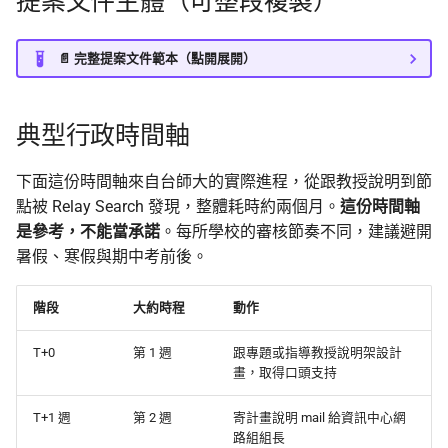
提案文件主體（可整段複製）
📄 完整提案文件範本（點開展開）
典型行政時間軸
下面這份時間軸來自台師大的實際進程，從跟教授說明到節
點被 Relay Search 發現，整體耗時約兩個月。
這份時間軸
是參考，不能當承諾
。每所學校的審核節奏不同，建議避開
暑假、寒假與期中考前後。
階段
大約時程
動作
T+0
第 1 週
跟專題或指導教授說明架設計
畫，取得口頭支持
T+1 週
第 2 週
寄計畫說明 mail 給資訊中心網
路組組長