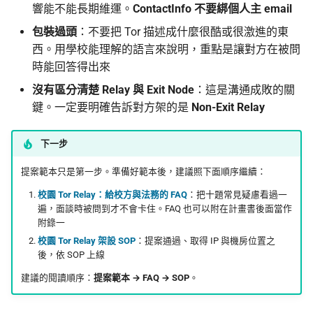
響能不能長期維運。
ContactInfo 不要綁個人主 email
包裝過頭
：不要把 Tor 描述成什麼很酷或很激進的東
西。用學校能理解的語言來說明，重點是讓對方在被問
時能回答得出來
沒有區分清楚 Relay 與 Exit Node
：這是溝通成敗的關
鍵。一定要明確告訴對方架的是
Non-Exit Relay
下一步
提案範本只是第一步。準備好範本後，建議照下面順序繼續：
校園 Tor Relay：給校方與法務的 FAQ
：把十題常見疑慮看過一
遍，面談時被問到才不會卡住。FAQ 也可以附在計畫書後面當作
附錄一
校園 Tor Relay 架設 SOP
：提案通過、取得 IP 與機房位置之
後，依 SOP 上線
建議的閱讀順序：
提案範本 → FAQ → SOP
。