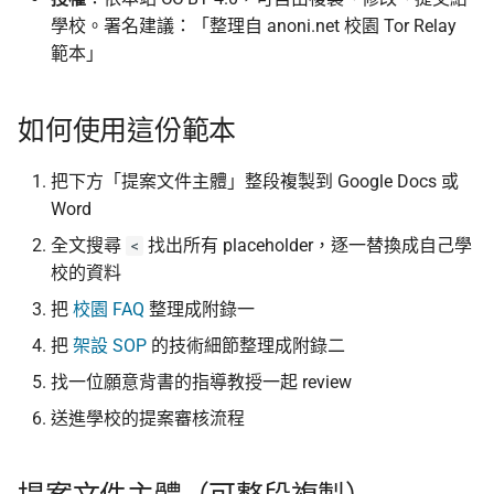
學校。署名建議：「整理自 anoni.net 校園 Tor Relay
Asian Diceware：帶亞
範本」
的英文密語字典
如何使用這份範本
加密貨幣的隱私光譜
把下方「提案文件主體」整段複製到 Google Docs 或
用 AI 工作時怎麼避免資
Word
外洩
全文搜尋
找出所有 placeholder，逐一替換成自己學
<
校的資料
把
校園 FAQ
整理成附錄一
把
架設 SOP
的技術細節整理成附錄二
找一位願意背書的指導教授一起 review
送進學校的提案審核流程