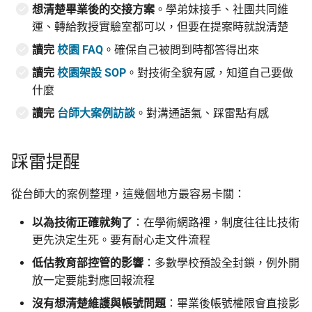
想清楚畢業後的交接方案
。學弟妹接手、社團共同維
運、轉給教授實驗室都可以，但要在提案時就說清楚
讀完
校園 FAQ
。確保自己被問到時都答得出來
讀完
校園架設 SOP
。對技術全貌有感，知道自己要做
什麼
讀完
台師大案例訪談
。對溝通語氣、踩雷點有感
踩雷提醒
從台師大的案例整理，這幾個地方最容易卡關：
以為技術正確就夠了
：在學術網路裡，制度往往比技術
更先決定生死。要有耐心走文件流程
低估教育部控管的影響
：多數學校預設全封鎖，例外開
放一定要能對應回報流程
沒有想清楚維護與帳號問題
：畢業後帳號權限會直接影