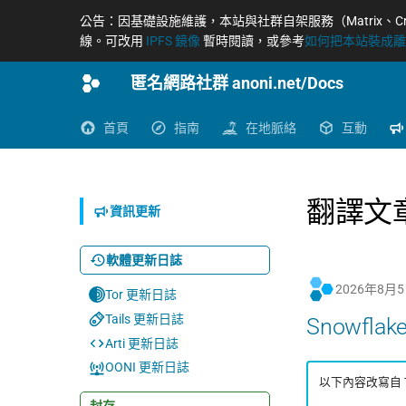
公告：因基礎設施維護，本站與社群自架服務（Matrix、Cryptpad、
線。可改用
IPFS 鏡像
暫時閱讀，或參考
如何把本站裝成離線
匿名網路社群 anoni.net/Docs
首頁
指南
在地脈絡
互動
翻譯文
資訊更新
軟體更新日誌
2026年8月
Tor 更新日誌
Tails 更新日誌
Snowfla
Arti 更新日誌
OONI 更新日誌
以下內容改寫自 Tor