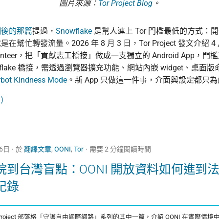
圖片來源：
Tor Project Blog
。
網後的那篇
提過，
Snowflake
是幫人連上 Tor 門檻最低的方式：
幫忙轉發流量。2026 年 8 月 3 日，Tor Project 發文介紹 
 Volunteer，把「貢獻志工橋接」做成一支獨立的 Android App
wflake 橋接，需透過瀏覽器擴充功能、網站內嵌 widget、桌面
rbot Kindness Mode
。新 App 只做這一件事，介面與設定都只
→）
26日
於
翻譯文章
,
OONI
,
Tor
需要 2 分鐘閱讀時間
院到台灣盲點：OONI 開放資料如何進到
紀錄
 Project 部落格「守護自由網際網路」系列的其中一篇，介紹 OONI 在實際情