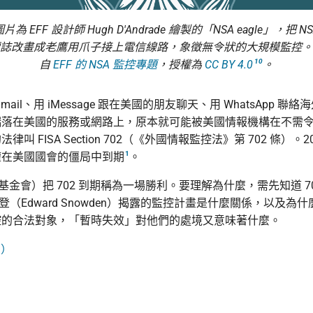
片為 EFF 設計師 Hugh D'Andrade 繪製的「NSA eagle」，把 N
誌改畫成老鷹用爪子接上電信線路，象徵無令狀的大規模監控。
10
自
EFF 的 NSA 監控專題
，授權為
CC BY 4.0
。
ail、用 iMessage 跟在美國的朋友聊天、用 WhatsApp 聯
端落在美國的服務或網路上，原本就可能被美國情報機構在不需
叫 FISA Section 702（《外國情報監控法》第 702 條）。2026
1
權在美國國會的僵局中到期
。
基金會）把 702 到期稱為一場勝利。要理解為什麼，需先知道 7
史諾登（Edward Snowden）揭露的監控計畫是什麼關係，以及
控的合法對象，「暫時失效」對他們的處境又意味著什麼。
→）