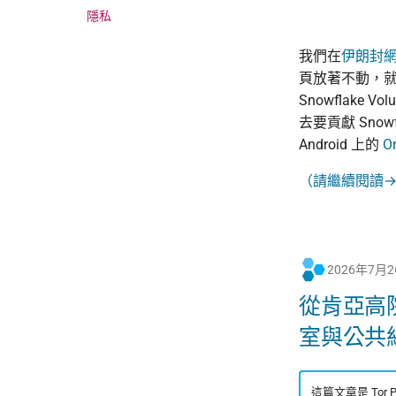
隱私
我們在
伊朗封
頁放著不動，就是在
Snowflake
去要貢獻 Sno
Android 上的
O
（請繼續閱讀
2026年7月
從肯亞高
室與公共
這篇文章是 Tor