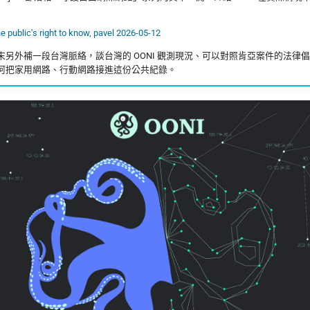
e public's right to know, pavel 2026-05-12
末另外補一段台灣脈絡，談台灣的 OONI 觀測現況、可以對照肯亞案件的法律
何把家用網路、行動網路接進這份公共紀錄。