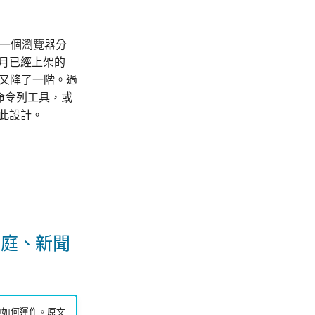
開一個瀏覽器分
4 月已經上架的
，門檻又降了一階。過
版命令列工具，或
為此設計。
法庭、新聞
境中如何運作。原文