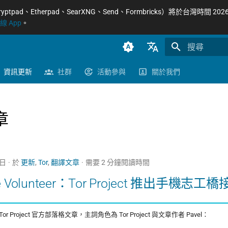
Etherpad、SearXNG、Send、Formbricks）將於台灣時間 2026/8
 App
。
正在初始化搜
臺灣正體（zh-TW）
資訊更新
社群
活動參與
關於我們
簡體中文（zh-CN）
English (en-US)
章
5日
於
更新
,
Tor
,
翻譯文章
需要 2 分鐘閱讀時間
ke Volunteer：Tor Project 推出手機志工橋接
 Project 官方部落格文章，主詞角色為 Tor Project 與文章作者 Pavel：