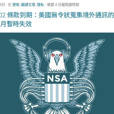
23日
於
更新
,
翻譯文章
,
隱私
需要 4 分鐘閱讀時間
A 702 條款到期：美國無令狀蒐集境外通訊
 6 月暫時失效