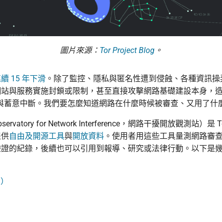
圖片來源：
Tor Project Blog
。
續 15 年下滑
。除了監控、隱私與匿名性遭到侵蝕、各種資訊操
網站與服務實施封鎖或限制，甚至直接攻擊網路基礎建設本身，
wn）與蓄意中斷。我們要怎麼知道網路在什麼時候被審查、又用了什
servatory for Network Interference，網路干擾開放觀測站）是 To
提供
自由及開源工具
與
開放資料
。使用者用這些工具量測網路審
驗證的紀錄，後續也可以引用到報導、研究或法律行動。以下是
→）