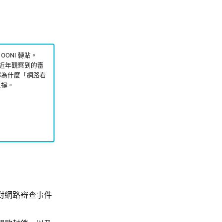
由 OONI 轉貼。
、近年觀察到的審
解為什麼「網路看
支撐。
對網路審查事件