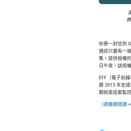
圖
標
你寄一封信到 Gm
通訊只要有一
集。提供授權的法律
日午夜，該授
EFF（電子前線
跟 2013 年
期就是這套監
（請繼續閱讀