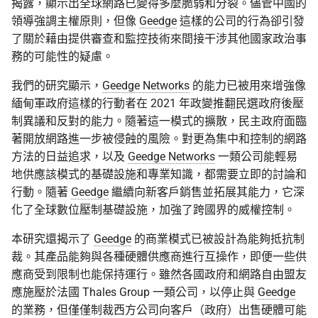
揭露，顯示出全球網路已變得多麼脆弱和分裂。儘管中國的
領導強調主權原則，但像
Geedge
這樣的公司的行為卻引發
了關於藉由提供審查和監控技術來間接干涉其他國家政治事
務的可能性的疑慮。
我們的研究顯示，
Geedge Networks
的能力已被用來增強像
緬甸軍政府這樣的行動者在 2021 年政變推翻民選政府後壓
制異議和反對的能力。隨著這一模式的擴散，民主政府面臨
著開放網路進一步被侵蝕的風險。對更為集中和控制的網路
方法的日益追求，以及
Geedge Networks
一類公司能輕易
地供應該模式的基礎設施和專業知識，都需要立即的討論和
行動。隨著
Geedge
繼續向新客戶銷售並拓展其能力，它深
化了全球數位壓制基礎設施，加強了跨國界的威權控制。
本研究還揭示了
Geedge
的商業模式已被設計為能夠抵抗制
裁。其產品能夠與各種硬體供應商進行互操作，即便一些供
應商受到限制也能保持運行。雖然各國政府和網路自由盟友
應施壓於法國 Thales Group 一類公司，以停止與
Geedge
的業務，但僅僅制裁西方公司向客戶（政府）出售硬體可能