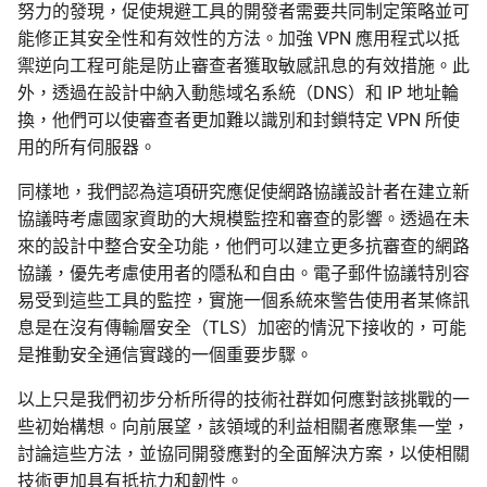
努力的發現，促使規避工具的開發者需要共同制定策略並可
能修正其安全性和有效性的方法。加強 VPN 應用程式以抵
禦逆向工程可能是防止審查者獲取敏感訊息的有效措施。此
外，透過在設計中納入動態域名系統（DNS）和 IP 地址輪
換，他們可以使審查者更加難以識別和封鎖特定 VPN 所使
用的所有伺服器。
同樣地，我們認為這項研究應促使網路協議設計者在建立新
協議時考慮國家資助的大規模監控和審查的影響。透過在未
來的設計中整合安全功能，他們可以建立更多抗審查的網路
協議，優先考慮使用者的隱私和自由。電子郵件協議特別容
易受到這些工具的監控，實施一個系統來警告使用者某條訊
息是在沒有傳輸層安全（TLS）加密的情況下接收的，可能
是推動安全通信實踐的一個重要步驟。
以上只是我們初步分析所得的技術社群如何應對該挑戰的一
些初始構想。向前展望，該領域的利益相關者應聚集一堂，
討論這些方法，並協同開發應對的全面解決方案，以使相關
技術更加具有抵抗力和韌性。