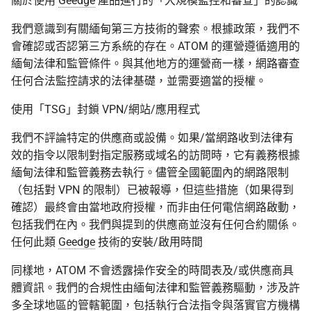
關於使用
Geedge
產品進行的「大規模監控和審查」的認識
我們意識到有關緬甸第三方技術的聲索。根據政策，我們不
會確認或否認第三方系統的存在。ATOM 的運營遵循適用的
緬甸法律和監管條件。與其他地方的運營商一樣，網路審查
任何合法監控請求的法律基礎，並需要適當的授權。
使用「TSG」封鎖 VPN/網站/應用程式
我們不評論特定的供應商或設備。如果/當網路收到法律有
效的指令以限制對指定服務或域名的訪問時，它有義務根據
緬甸法律和監管義務去執行。儘管全國範圍內的網路限制
（包括對 VPN 的限制）已被報導，但這些措施（如果得到
確認）最終會由當地政府授權，而非由任何電信網路啟動，
包括我們在內。我們與提到的供應商並沒有任何合約關係。
任何此類
Geedge
技術的安裝/啟用時間
同樣地，ATOM 不會透露操作安全的時間表及/或供應商具
體資訊。我們的合規性由緬甸法律和監管義務驅動，涉及許
多全球地區的管轄範圍，包括執行合法指令與落實官方機構