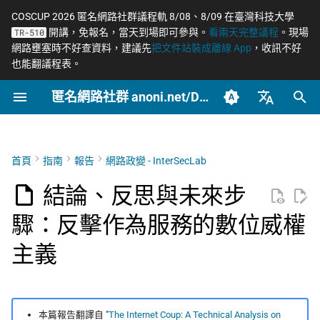
COSCUP 2026 匿名網路社群議程軌 8/08、8/09 在臺灣科技大學
開講，免報名，當天到場即可參與。
看兩天完整議程
。現場
TR-510
正
網路壅塞時不好查資料，建議先
把文件站裝成離線 App
，收訊不好
也能翻議程表。
在
匿名網路社群 anoni.net/Docs
對國際社會的影響
開始參與
網路自由為什麼重要
什麼是匿名網路？
一般人平常該做到什麼
端對端加密如何運作
摘要與主要發現
OONI 網站檢測清單
軟體更新日誌
COSCUP 2026 公開徵稿
持續關注
2026
OONI
Tor 更新日誌
如何參與與認領主題
社群自架服務
2026 年度路線圖
籌備：匿名網路工作坊
初
2025/08
始
臺灣正體（zh-TW）
對 Geedge 客戶國家網路使用
封存
動手實作
匿名、隱私、假名、機密
什麼是 Tor
記者保護消息來源
後量子密碼概觀
Geedge 供應鏈深入解析
ASN 自治網路觀測資料分
COSCUP 2026 匿名網路社
緊急求救
2025
Relay
Tails 更新日誌
自我技能評估表
專案研究預先準備
個人隱私指引研究專題
者的影響
性的差別
（三代 TSG 硬體）
析
群議程軌
化
簡體中文（zh-CN）
首頁
指南
報告
網路政變 - InterSecLab
文章類型
推動主題
Tor Browser 進階設定
社運行動者的數位準備
去中心化網站發布
Tails
Arti 更新日誌
貢獻者百科
中文化與文件翻譯
Tor Relay 校園建立研
搜
English (en-US)
對關注自由和開放網路的技術
威脅模型如何建立
EtherFabric 與 ADLINK 的
Tor Relays 觀測點
匿名網路工作坊 2025/08
題
結論、反思與未來步
社群的影響
角色和回應
Tor Snowflake
LGBTQ+ 與性少數的匿名
零知識身分驗證與支付
Tor
OONI 更新日誌
BECOME_ANONI
為什麼我們用「正體中
尋
驟：反擊作為服務的數位威權
籌備頁面
Metadata 是什麼，為什麼
社交
台灣個資法 2025 修法
文」而非「繁體中文」
匿名支付研究專題
引
對法證研究人員的影響
重要
結論
OnionShare
常被誤認為匿名的網路
公告
Tor Project 生態與對接
主義
擎
家暴受害者的數位準備
台灣 VASP 法 2026
如何搭建 Tor Relay
致謝
社群平台怎麼收集你的資
附錄（凌華科技與經濟部
VPN 的風險與選擇
技術
治理章程
料
完整聲明）
選舉觀察員的自保
揭弊者保護法的技術觀察
如何搭建 Tor WebTunne
技術研究人員
橋接
加密 DNS 怎麼選、怎麼確
文章
本篇報告翻譯自 "
The Internet Coup: A Technical Analysis on