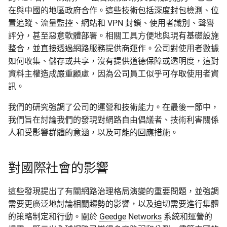
在與中國的地區政府合作。這些技術包括深度封包檢測、位
置追蹤、流量監控、網站和 VPN 封鎖、使用者識別、聲譽
上傳機敏資訊流程
Asian Diceware：帶亞洲味
評分，甚至惡意軟體部署。相關工具方便地與現有基礎設施
的英文密語字典
幫忙 pin 文件站的 IPFS
整合，並直接透過網路服務提供商運作。公司對使用者數據
像
加密貨幣的隱私光譜
如何收集、儲存或共享，沒有提供道德保障或透明度，這對
資料主權造成嚴重顧慮，因為公司員工似乎可存取使用者資
品牌素材
用 AI 工作時怎麼避免資料
訊。
外洩
我們的研究強調了公司的運營和技術能力。在最後一節中，
我們旨在討論我們的發現對網路自由倡議者、技術利害關係
人和受影響群體的意涵，以及可能的回應措施。
對國際社會的影響
這些發現提出了有關網路治理格局演變的重要問題，並強調
需要更廣泛地討論相關趨勢的影響，以及迫切需要進行集體
的策略制定和行動。關於
Geedge Networks
系統和運營的