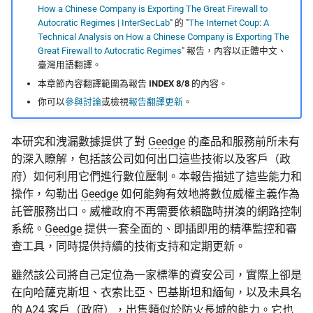
監控現在做得到什麼
編輯觀察：台灣的後續反
認真的生效
倡議組織的匿名捐款管道
How a Chinese Company is Exporting The Great Firewall to
應
編輯團隊
校園 Tor Relay 提案範
更新
Autocratic Regimes | InterSecLab
" 的 "
The Internet Coup: A
怎麼維持多個網路身分
什麼是 Tails
在中國大陸的公開平台傳
Technical Analysis on How a Chinese Company is Exporting The
Great Firewall to Autocratic Regimes
" 報告，內容以正體中文、
附錄
播資訊
校園 Tor Relay 架設 SO
活動
臺灣用語翻譯。
為什麼匿名支付重要
Tails、Whonix、Qubes 的
本章節內容翻譯範圍為報告
INDEX 8/8
的內容。
Thales 集團
差別
出差與研討會的數位準備
校園 Tor Relay：給校
社群
你可以
參與討論
或檢視
報告翻譯更新
。
（東亞與東南亞）
法務的 FAQ
AppLogic Networks（前身
GrapheneOS：高度隱私的
翻譯文章
為 Sandvine）
行動作業系統
出國前數位安全：用 AI 自
onionoo MCP：Tor 中
本研究和洩漏數據提供了對
Geedge
的產品和服務前所未有
助產生目的地概況
點查詢服務
觀察
的深入瞭解，包括該公司如何出口這些技術以及客戶（政
Investcom Holding，ATOM
什麼是 OONI
府）如何利用它們進行數位壓制。本報告描述了這些能力和
（前 Telenor Myanmar）的
ASN 觀測資料擷取與分
隱私
操作，勾勒出
Geedge
如何能夠有效地將數位威權主義作為
母公司
OONI Run v2 操作說明
託管服務出口。威權政府不再需要依賴臨時拼湊的網路控制
OONI 測量資料結構導覽
系統。
Geedge
提供一套全面的、即插即用的精準監控和審
三井物產，Campana 的股
什麼是 CryptPad
查工具，同時提供持續的技術支持和定期更新。
東
OONI 怎麼判定一個網
雖然該公司將自己定位為一家標準的資安公司，實際上卻是
封鎖
匿名通訊工具比較
在向哈薩克斯坦、衣索比亞、巴基斯坦和緬甸，以及未具名
的 A24 客戶（政府），出售類似於防火長城的能力。它也
OONI 測項速查表
密碼管理器入門