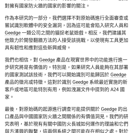
對擁有國家防火牆的國家的影響的關注。
作為本研究的一部分，我們選擇不對原始碼進行全面審查或
嘗試識別軟體中的安全漏洞，因為這可能會陷入研究人員和
Geedge
一類公司之間的貓捉老鼠遊戲。相反，我們建議其
他致力於開發翻牆方法的人接受該挑戰，以使現有工具更加
具有韌性和應對這些新興威脅。
我們也相信，對
Geedge
產品在現實世界中的功能進行進一
步研究將是有價值的。特別是，如果研究人員能夠在其部署
的國家測試該技術，我們可以開始識別可能歸因於
Geedge
產品的徵兆或特徵。這對於識別
Geedge
系統最近實施的新
客戶或地區可能特別有用，例如洩漏文件中提到的 A24 國
家。
最後，對原始碼的起源進行調查可能提供關於
Geedge
的出
口產品與中國國家防火牆之間關係的有價值洞見。我們的研
究表明，基於現有有關中國防火長城如何運作的理論和它們
與方濱興的聯繫，這兩個系統之間可能存在相似之處。對於