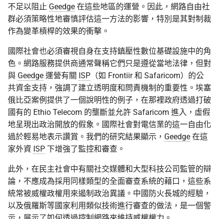
不足以阻止
Geedge
在這些地區的運營。因此，網路自由社
群必須策略性地審慎評估這一方法的影響，特別是其對制裁
作為變革槓桿的效果的衝擊。
國際社會也必須審視自身在支持鎮壓性數位基礎設施中的角
色。網路服務提供商通常聲稱它們只是遵從當地法律，但對
與
Geedge
運營有關
ISP
（如 Frontiir 和 Safaricom）的公
共資金支持，強調了建立透明度和問責機制的重要性。埃塞
俄比亞案例提供了一個說明性的例子，在那裡政府透過打破
國有的 Ethio Telecom 的壟斷並允許 Safaricom 進入，虛假
地呈現出政治開放的假象。國際社會對電信業的這一自由化
過於輕易地表示讚賞。我們的研究結果顯示，
Geedge
在這
家外資
ISP
下增強了監控和審查。
此外，在民主社會中有關社交媒體和大型科技公司監管的辯
論，不應成為採用同樣類型的全面審查系統的藉口，這些系
統常被威權政權用來遏制政治異議。中國防火長城的經驗，
以及俄羅斯等國家利用類似技術進行審查的做法，是一個警
示，展示了如何透過控制網路來維持威權權力。