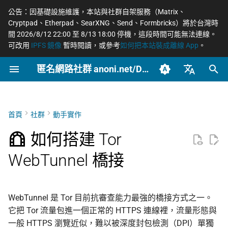
公告：因基礎設施維護，本站與社群自架服務（Matrix、
Cryptpad、Etherpad、SearXNG、Send、Formbricks）將於台灣時
正
間 2026/8/12 22:00 至 8/13 18:00 停機，這段時間可能無法連線。
可改用
IPFS 鏡像
暫時閱讀，或參考
如何把本站裝成離線 App
。
在
匿名網路社群 anoni.net/Docs
為什麼台灣適合架
概念
OONI 網站檢測清單
軟體更新日誌
如何參與與認領主題
2026 年度路線圖
COSCUP 2026 公開徵稿
持續關注
網路政變 - InterSecLab
2026
OONI
網路自由為什麼重要
什麼是匿名網路？
一般人平常該做到什麼
端對端加密如何運作
Tor 更新日誌
籌備：匿名網路工作坊
初
WebTunnel
2025/08
始
臺灣正體（zh-TW）
封存
工具
ASN 自治網路觀測資料分
自我技能評估表
個人隱私指引研究專題
COSCUP 2026 匿名網路社
緊急求救
MADLink - InterSecLab
2025
Relay
匿名、隱私、假名、機
什麼是 Tor
記者保護消息來源
後量子密碼概觀
Tails 更新日誌
開始前要準備的東西
析
群議程軌
性的差別
化
簡體中文（zh-CN）
首頁
社群
動手實作
文章類型
場景
貢獻者百科
Tor Relay 校園建立研究專
Tails
Tor Browser 進階設定
社運行動者的數位準備
去中心化網站發布
Arti 更新日誌
搜
English (en-US)
第一部分：網域、TLS 與
Tor Relays 觀測點
題
匿名網路工作坊 2025/08
威脅模型如何建立
如何搭建 Tor
nginx 反向代理
進階
BECOME_ANONI
Tor
Tor Snowflake
LGBTQ+ 與性少數的匿
零知識身分驗證與支付
OONI 更新日誌
尋
WebTunnel 橋接
籌備頁面
台灣個資法 2025 修法
匿名支付研究專題
Metadata 是什麼，為
社交
引
設定 DNS
重要
報告
Tor Project 生態與對接
公告
OnionShare
常被誤認為匿名的網路
擎
台灣 VASP 法 2026
家暴受害者的數位準備
取得 TLS 憑證
社群平台怎麼收集你的
治理章程
技術
VPN 的風險與選擇
WebTunnel 是 Tor 目前抗審查能力最強的橋接方式之一。
料
揭弊者保護法的技術觀察
選舉觀察員的自保
它把 Tor 流量包進一個正常的 HTTPS 連線裡，流量形態與
設定 nginx 反向代理
文章
加密 DNS 怎麼選、怎
一般 HTTPS 瀏覽近似，難以被深度封包檢測（DPI）單獨