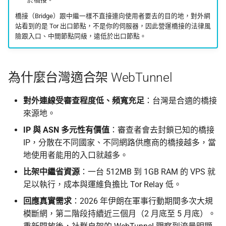
橋接（Bridge）跟中繼一樣不直接連向使用者要去的目的地，對外網
軟體更新
Asian Diceware：帶亞
站看到的是 Tor 出口節點，不是你的伺服器，因此營運橋接的法律風
的英文密語字典
險跟入口、中間節點同級，遠低於出口節點。
事件處置 runbook
加密貨幣的隱私光譜
常見問題
為什麼台灣適合架 WebTunnel
用 AI 工作時怎麼避免資
外洩
一同瞭解
對外連線受審查程度低、頻寬充足
：台灣是合適的橋接
來源地。
下一步可參與的專案
IP 與 ASN 多元性有價值
：審查者會去封鎖已知的橋接
IP，分散在不同國家、不同網路供應商的橋接越多，當
官方參考文件
地使用者能用的入口就越多。
比架中繼省資源
：一台 512MB 到 1GB RAM 的 VPS 就
足以執行，成本與運維負擔比 Tor Relay 低。
回應真實需求
：2026 年伊朗在軍事行動期間多次大規
模斷網，第二階段持續近三個月（2 月底至 5 月底）。