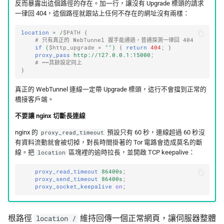
反而暴露出這個路徑的存在。加一行，讓沒有 Upgrade 標頭的請求
一律回 404，這個路徑就跟站上任何不存在的網址沒有兩樣：
location
=
/
$PATH
{
# 只有真正的 WebTunnel 握手能通過，普通探測一律回 404
if
(
$http_upgrade
=
"")
{
return
404
;
}
proxy_pass
http://127.0.0.1:15000
;
# ⋯⋯其餘設定同上
}
真正的 WebTunnel 連線一定帶 Upgrade 標頭，這行不會擋到正常的
橋接客戶端。
不要讓 nginx 切斷長連線
nginx 的
預設只有 60 秒，連線超過 60 秒沒
proxy_read_timeout
有資料流動就會被切掉，對長時間掛著的 Tor 電路會造成莫名的斷
線。把
區塊裡的逾時拉長，並開啟 TCP keepalive：
location
proxy_read_timeout
86400s
;
proxy_send_timeout
86400s
;
proxy_socket_keepalive
on
;
根路徑
維持回傳一個正常網頁，讓伺服器整體
location /