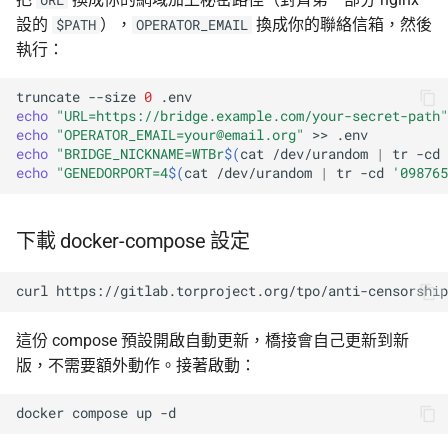
設的
），
換成你的聯絡信箱，然後
$PATH
OPERATOR_EMAIL
執行：
truncate
--size
0
echo
"URL=https://bridge.example.com/your-secret-path"
echo
"OPERATOR_EMAIL=your@email.org"
>>
echo
"BRIDGE_NICKNAME=WTBr
$(
cat
/dev/urandom
|
tr
-cd
echo
"GENEDORPORT=4
$(
cat
/dev/urandom
|
tr
-cd
'098765
下載 docker-compose 設定
curl
https://gitlab.torproject.org/tpo/anti-censorship
這份 compose 預設開啟自動更新，橋接會自己更新到新
版，不需要額外動作。接著啟動：
docker
compose
up