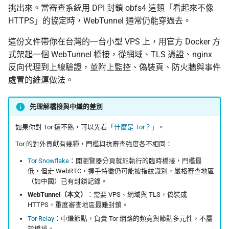
怎麼維持多個網路身分
認真的生效
倡議組織的匿名捐款管
挑出來。當審查系統用 DPI 封鎖 obfs4 這類「看起來不像
第二部分：用 Docker 執行
更新
HTTPS」的協定時，WebTunnel 通常仍能穿過去。
WebTunnel 橋接
為什麼匿名支付重要
什麼是 Tails
在中國大陸的公開平台
播資訊
活動
這份文件帶你在台灣的一台小型 VPS 上，用官方 Docker 方
安裝 Docker
Tails、Whonix、Qubes
式架起一個 WebTunnel 橋接，從網域、TLS 憑證、nginx
差別
出差與研討會的數位準
社群
反向代理到上線驗證，並附上監控、偽裝頁、防火牆與事件
建立 .env 設定檔
（東亞與東南亞）
處置的維運做法。
GrapheneOS：高度隱
翻譯文章
下載 docker-compose 設定
行動作業系統
出國前數位安全：用 AI 
先理解橋接與中繼的差別
助產生目的地概況
觀察
取得橋接行並驗證
什麼是 OONI
如果你對 Tor 還不熟，可以先看「
什麼是 Tor？
」。
隱私
Tor 的對外貢獻有幾種，門檻與抗審查強度各不相同：
進階維運
OONI Run v2 操作說明
Tor Snowflake
：開瀏覽器分頁就能執行的臨時橋接，門檻最
低，但走 WebRTC，握手特徵仍可能被指紋識別，嚴格審查地區
防火牆
什麼是 CryptPad
（如中國）已有封鎖記錄。
WebTunnel（本文）
：需要 VPS、網域與 TLS，偽裝成
偽裝頁設計
匿名通訊工具比較
HTTPS，重度審查地區最難封鎖。
Tor Relay
：中繼節點，負責 Tor 網路的頻寬與節點多元性，不屬
監控與健康檢查
密碼管理器入門
於橋接。