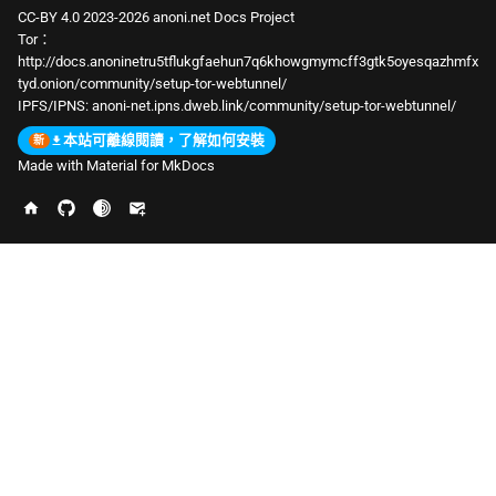
CC-BY 4.0 2023-2026 anoni.net Docs Project
Tor：
http://docs.anoninetru5tflukgfaehun7q6khowgmymcff3gtk5oyesqazhmfx
tyd.onion/community/setup-tor-webtunnel/
IPFS/IPNS:
anoni-net.ipns.dweb.link/community/setup-tor-webtunnel/
本站可離線閱讀，了解如何安裝
Made with
Material for MkDocs