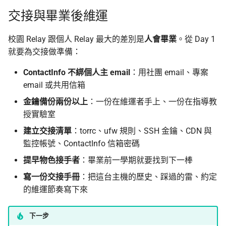
交接與畢業後維運
校園 Relay 跟個人 Relay 最大的差別是
人會畢業
。從 Day 1
就要為交接做準備：
ContactInfo 不綁個人主 email
：用社團 email、專案
email 或共用信箱
金鑰備份兩份以上
：一份在維運者手上、一份在指導教
授實驗室
建立交接清單
：torrc、ufw 規則、SSH 金鑰、CDN 與
監控帳號、ContactInfo 信箱密碼
提早物色接手者
：畢業前一學期就要找到下一棒
寫一份交接手冊
：把這台主機的歷史、踩過的雷、約定
的維運節奏寫下來
下一步