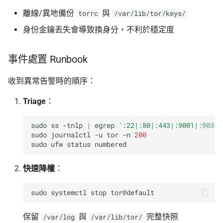
離線/異地備份
與
torrc
/var/lib/tor/keys/
身份金鑰丟失會導致換身分，不利於穩定度
事件處置 Runbook
收到異常告警時的順序：
Triage
：
sudo
ss
-tnlp
|
egrep
':22|:80|:443|:9001|:9035'
sudo
journalctl
-u
tor
-n
200
sudo
ufw
status
快速降權
：
sudo
systemctl
stop
保留
與
完整快照
/var/log
/var/lib/tor/