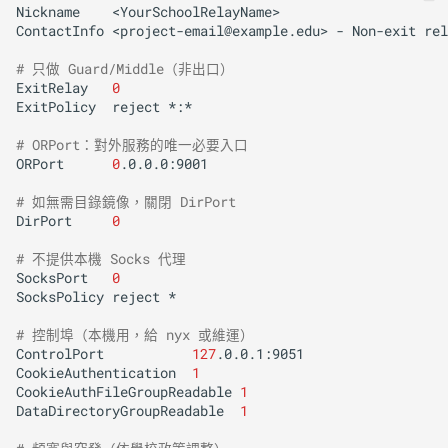
Nickname
<YourSchoolRelayName>

ContactInfo
<project-email@example.edu>
-
Non-exit
rel
# 只做 Guard/Middle（非出口）
ExitRelay
0
ExitPolicy
reject
*:*

# ORPort：對外服務的唯一必要入口
ORPort
0
.0.0.0:9001

# 如無需目錄鏡像，關閉 DirPort
DirPort
0
# 不提供本機 Socks 代理
SocksPort
0
SocksPolicy
reject
*

# 控制埠（本機用，給 nyx 或維運）
ControlPort
127
.0.0.1:9051

CookieAuthentication
1
CookieAuthFileGroupReadable
1
DataDirectoryGroupReadable
1