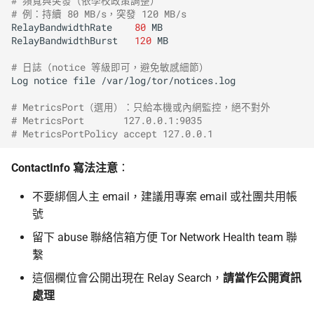
# 頻寬與突發（依學校政策調整）
# 例：持續 80 MB/s，突發 120 MB/s
RelayBandwidthRate
80
MB

RelayBandwidthBurst
120
MB

# 日誌（notice 等級即可，避免敏感細節）
Log
notice
file
/var/log/tor/notices.log

# MetricsPort（選用）：只給本機或內網監控，絕不對外
# MetricsPort       127.0.0.1:9035
# MetricsPortPolicy accept 127.0.0.1
ContactInfo 寫法注意
：
不要綁個人主 email，建議用專案 email 或社團共用帳
號
留下 abuse 聯絡信箱方便 Tor Network Health team 聯
繫
這個欄位會公開出現在 Relay Search，
請當作公開資訊
處理