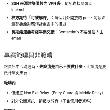
SSH 來源建議限校內 VPN 段
：避免直接暴露到
Internet
監控、日誌與事件處置
Asian Diceware：帶亞
的英文密語字典
校方期待「可被解釋」
：每個對外開放的 port、每段流
日誌
量都要能對應到計畫書中的描述
加密貨幣的隱私光譜
長期維運要考慮畢業交接
：ContactInfo 不要綁個人主
主機層可觀測性
email
用 AI 工作時怎麼避免資
帳變與稽核
外洩
專案範疇與非範疇
備份與金鑰保全
跟資訊中心溝通時，
先說清楚自己不要做什麼
，比說清楚要
事件處置 Runbook
做什麼更重要。
範疇內
驗收與連線測試
僅建置 Non-Exit Relay（Entry Guard 與 Middle Relay）
IPv6 設定（選用）
對外公開資訊：節點狀態頁（不含使用者資料）
交接與畢業後維運