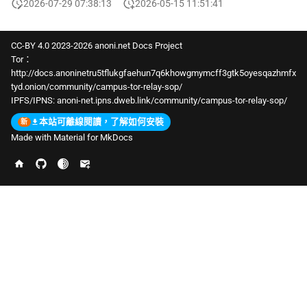
2026-07-29 07:38:13
2026-05-15 11:51:41
CC-BY 4.0 2023-2026 anoni.net Docs Project
Tor：
http://docs.anoninetru5tflukgfaehun7q6khowgmymcff3gtk5oyesqazhmfx
tyd.onion/community/campus-tor-relay-sop/
IPFS/IPNS:
anoni-net.ipns.dweb.link/community/campus-tor-relay-sop/
本站可離線閱讀，了解如何安裝
Made with
Material for MkDocs