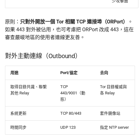
少攻擊面
原則：
只對外開放一個 Tor 相關 TCP 連接埠（ORPort）
。
如果 443 對外被佔用，也可考慮把 ORPort 改成 443，這在
審查嚴峻地區的使用者連線更友善。
對外主動連線（Outbound）
用途
Port/協定
去向
取得目錄共識、聯繫
TCP
Tor 目錄權威與
其他 Relay
443/9001（動
各 Relay
態）
系統更新
TCP 80/443
套件鏡像站
時間同步
UDP 123
指定 NTP server