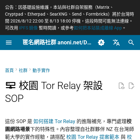
公告：因基礎設施維護，本站與社群自架服務（Matrix、
Cryptpad、Etherpad、SearXNG、Send、Formbricks）將於台灣時
正
間 2026/8/12 22:00 至 8/13 18:00 停機，這段時間可能無法連線。
可改用
IPFS 鏡像
暫時閱讀，或參考
如何把本站裝成離線 App
。
在
匿名網路社群 anoni.net/Docs
跟個人架設的差異
概念
OONI 網站檢測清單
軟體更新日誌
如何參與與認領主題
2026 年度路線圖
COSCUP 2026 公開徵稿
持續關注
網路政變 - InterSecLab
2026
OONI
網路自由為什麼重要
什麼是匿名網路？
一般人平常該做到什麼
端對端加密如何運作
Tor 更新日誌
籌備：匿名網路工作坊
初
2025/08
始
臺灣正體（zh-TW）
封存
專案範疇與非範疇
工具
ASN 自治網路觀測資料分
自我技能評估表
個人隱私指引研究專題
COSCUP 2026 匿名網路社
緊急求救
MADLink - InterSecLab
2025
Relay
匿名、隱私、假名、機
什麼是 Tor
記者保護消息來源
後量子密碼概觀
Tails 更新日誌
析
群議程軌
性的差別
化
簡體中文（zh-CN）
首頁
社群
動手實作
文章類型
服務與連線一覽
場景
貢獻者百科
Tor Relay 校園建立研究專
Tails
Tor Browser 進階設定
社運行動者的數位準備
去中心化網站發布
Arti 更新日誌
搜
English (en-US)
Tor Relays 觀測點
題
匿名網路工作坊 2025/08
威脅模型如何建立
校園 Tor Relay 架設
對外公開的連接埠
進階
BECOME_ANONI
Tor
Tor Snowflake
LGBTQ+ 與性少數的匿
零知識身分驗證與支付
OONI 更新日誌
尋
SOP
籌備頁面
（Inbound）
台灣個資法 2025 修法
匿名支付研究專題
Metadata 是什麼，為
社交
引
重要
報告
Tor Project 生態與對接
公告
OnionShare
常被誤認為匿名的網路
擎
對外主動連線（Outbound）
台灣 VASP 法 2026
家暴受害者的數位準備
社群平台怎麼收集你的
治理章程
技術
VPN 的風險與選擇
這份 SOP 是
如何搭建 Tor Relay
的進階補充，專門處理
校
料
明確封鎖
揭弊者保護法的技術觀察
選舉觀察員的自保
園網路場景
下的特殊性。內容整理自社群夥伴 NZ 在台灣師
文章
加密 DNS 怎麼選、怎
範大學的實作經驗，請搭配
校園 Tor Relay 提案範本
與
校