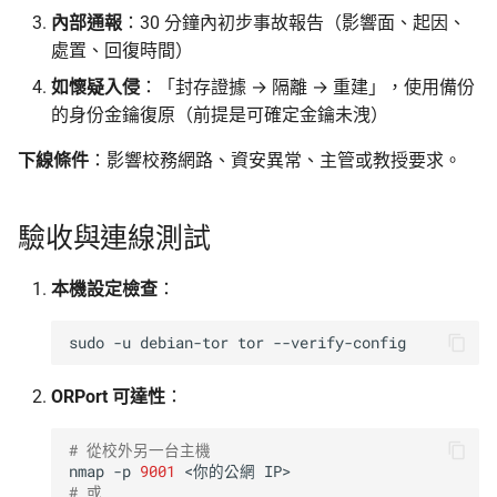
內部通報
：30 分鐘內初步事故報告（影響面、起因、
處置、回復時間）
如懷疑入侵
：「封存證據 → 隔離 → 重建」，使用備份
的身份金鑰復原（前提是可確定金鑰未洩）
下線條件
：影響校務網路、資安異常、主管或教授要求。
驗收與連線測試
本機設定檢查
：
sudo
-u
debian-tor
tor
ORPort 可達性
：
# 從校外另一台主機
nmap
-p
9001
<你的公網
# 或