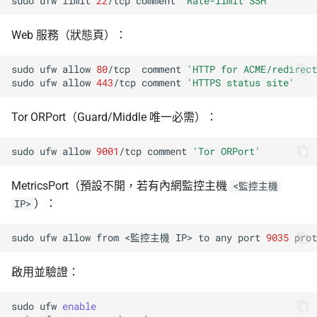
sudo
ufw
limit
22
/tcp
comment
'Rate-limit SSH'
Web 服務（狀態頁）：
sudo
ufw
allow
80
/tcp
comment
'HTTP for ACME/redirect
sudo
ufw
allow
443
/tcp
comment
'HTTPS status site'
Tor ORPort（Guard/Middle 唯一必需）：
sudo
ufw
allow
9001
/tcp
comment
'Tor ORPort'
MetricsPort（預設不開，若有內網監控主機
<監控主機
）：
IP>
sudo
ufw
allow
from
<監控主機
IP>
to
any
port
9035
prot
啟用並驗證：
sudo
ufw
enable