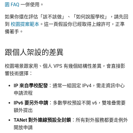
監控現在做得到什麼
作業系統與基線
認真的生效
倡議組織的匿名捐款管
園 FAQ
一併使用。
更新
怎麼維持多個網路身分
Tor 安裝建議
什麼是 Tails
在中國大陸的公開平台
如果你還在評估「該不該做」、「如何說服學校」，請先回
播資訊
活動
到
校園提案範本
。這一頁假設你已經取得上線許可，正準
為什麼匿名支付重要
torrc 參考設定
Tails、Whonix、Qubes
備著手。
差別
出差與研討會的數位準
社群
（東亞與東南亞）
UFW 防火牆設計
跟個人架設的差異
GrapheneOS：高度隱
翻譯文章
行動作業系統
出國前數位安全：用 AI 
對外狀態網頁方案
校園場景跟家用、個人 VPS 有幾個結構性差異，會直接影
助產生目的地概況
觀察
響技術選擇：
什麼是 OONI
方案 A：Nginx +
Onionoo（簡潔、低風險，
隱私
IP 來自學校配發
：通常一組固定 IPv4，需走資訊中心
推薦）
OONI Run v2 操作說明
申請流程
IPv6 要另外申請
：多數學校預設不開 v6，雙堆疊需要
方案 B：MetricsPort +
什麼是 CryptPad
Prometheus + Grafana（可
額外提出
觀測性完整）
匿名通訊工具比較
TANet 對外連線預設全封鎖
：所有對外服務都要走例外
開放申請
Nginx / TLS 重點
密碼管理器入門