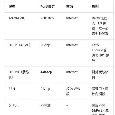
服務
Port/協定
來源
說明
Tor ORPort
9001/tcp
Internet
Relay 之間
的 TLS 連
線，唯一必
需對外開放
HTTP（ACME）
80/tcp
Internet
Let's
Encrypt 簽
證與 301 轉
導
HTTPS（狀態
443/tcp
Internet
對外狀態網
頁）
頁
SSH
22/tcp
校內 VPN
管理用，限
段
校內網段
DirPort
不開放
–
預設不開
DirPort，減