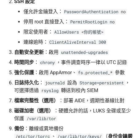
SSH 設定
僅允許金鑰登入：
PasswordAuthentication no
停用 root 直接登入：
PermitRootLogin no
限定使用者：
AllowUsers <你的帳號>
連線逾時：
ClientAliveInterval 300
自動安全更新
：啟用
unattended-upgrades
時間同步
：
，事件調查時序一律以 UTC 記錄
chrony
強化保護
：啟用 AppArmor、
參數
fs.protected_*
日誌持久化
：
設為
，
journald
Storage=persistent
可選擇透過
轉送到校內 SIEM
rsyslog
檔案完整性（選用）
：部署 AIDE，週期性基線比對
磁碟加密（選用）
：硬體允許的話，LUKS 全碟或至少
保護
/var/lib/tor
備份
：離線或異地備份
、
（
身份金鑰嚴
/etc/tor/torrc
/var/lib/tor/keys/